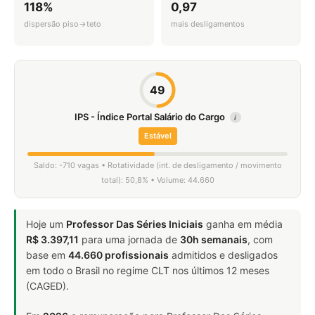
118%
0,97
dispersão piso→teto
mais desligamentos
49
IPS - Índice Portal Salário do Cargo
i
Estável
Saldo: -710 vagas • Rotatividade (int. de desligamento / movimento
total): 50,8% • Volume: 44.660
Hoje um
Professor Das Séries Iniciais
ganha em média
R$ 3.397,11
para uma jornada de
30h semanais
, com
base em
44.660 profissionais
admitidos e desligados
em todo o Brasil no regime CLT nos últimos 12 meses
(CAGED).