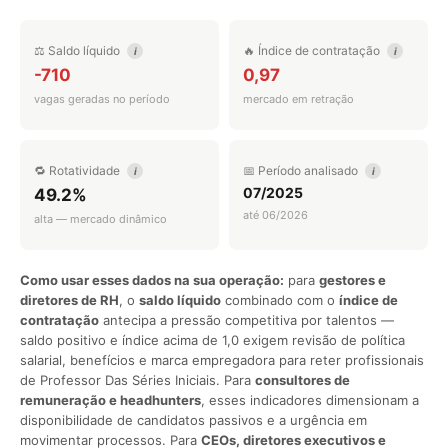
⚖️ Saldo líquido
🔥 Índice de contratação
i
i
-710
0,97
vagas geradas no período
mercado em retração
🔁 Rotatividade
📅 Período analisado
i
i
07/2025
49.2%
até 06/2026
alta — mercado dinâmico
Como usar esses dados na sua operação:
para
gestores e
diretores de RH
, o
saldo líquido
combinado com o
índice de
contratação
antecipa a pressão competitiva por talentos —
saldo positivo e índice acima de 1,0 exigem revisão de política
salarial, benefícios e marca empregadora para reter profissionais
de Professor Das Séries Iniciais. Para
consultores de
remuneração e headhunters
, esses indicadores dimensionam a
disponibilidade de candidatos passivos e a urgência em
movimentar processos. Para
CEOs, diretores executivos e