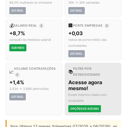
89,0% mulheres no trimestre
30h → 30h semanais
ESTÁVEL
ESTÁVEL
💰
🏢
SALÁRIO REAL
PORTE EMPRESAS
I
I
+8,7%
+0,03
variação da mediana salarial
índice de porte médio das
contratantes
SUBINDO
ESTÁVEL
VOLUME CONTRATAÇÕES
FILTRE POR
📈
📚
ESTADO/CIDADE
I
+1,4%
Acesse agora
mesmo!
3.934 → 3.988 admissões
Esses mesmos dados por
ESTÁVEL
localidade
OPÇÕES DE ACESSO
Nos últimos 12 meses (trimestres 07/2025 a 06/2026), as