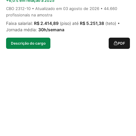
+6,0% em relação a 2025
CBO 2312-10 • Atualizado em
03 agosto de 2026
• 44.660
profissionais na amostra
Faixa salarial:
R$ 2.414,89
(piso) até
R$ 5.251,38
(teto) •
Jornada média:
30h/semana
Descrição do cargo
PDF