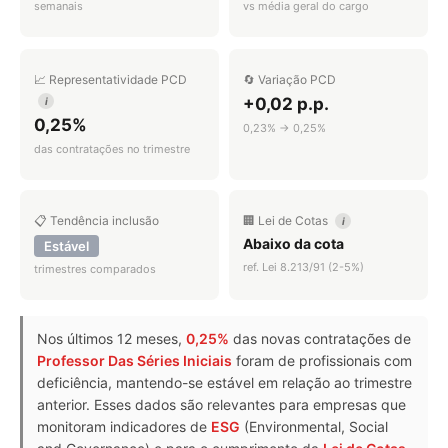
semanais
vs média geral do cargo
📈 Representatividade PCD
🔄 Variação PCD
+0,02 p.p.
i
0,25%
0,23% → 0,25%
das contratações no trimestre
📋 Tendência inclusão
🏢 Lei de Cotas
i
Abaixo da cota
Estável
ref. Lei 8.213/91 (2-5%)
trimestres comparados
Nos últimos 12 meses,
0,25%
das novas contratações de
Professor Das Séries Iniciais
foram de profissionais com
deficiência, mantendo-se estável em relação ao trimestre
anterior. Esses dados são relevantes para empresas que
monitoram indicadores de
ESG
(Environmental, Social