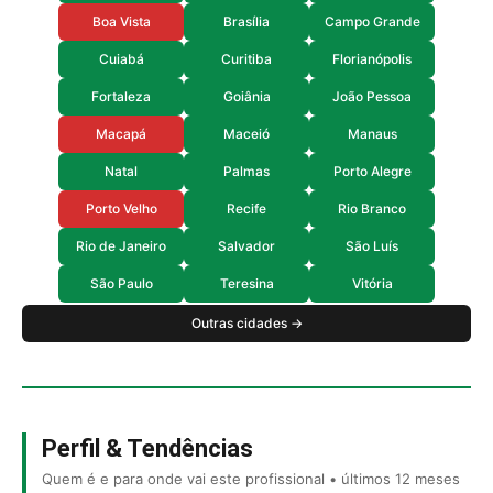
Boa Vista
Brasília
Campo Grande
Cuiabá
Curitiba
Florianópolis
Fortaleza
Goiânia
João Pessoa
Macapá
Maceió
Manaus
Natal
Palmas
Porto Alegre
Porto Velho
Recife
Rio Branco
Rio de Janeiro
Salvador
São Luís
São Paulo
Teresina
Vitória
Outras cidades →
Perfil & Tendências
Quem é e para onde vai este profissional • últimos 12 meses