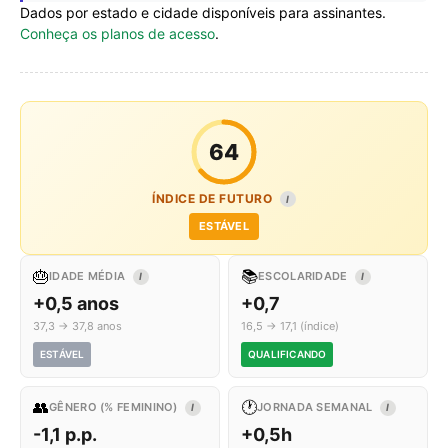
Dados por estado e cidade disponíveis para assinantes.
Conheça os planos de acesso
.
64
ÍNDICE DE FUTURO
I
ESTÁVEL
🎂
📚
IDADE MÉDIA
ESCOLARIDADE
I
I
+0,5 anos
+0,7
37,3 → 37,8 anos
16,5 → 17,1 (índice)
ESTÁVEL
QUALIFICANDO
👥
🕐
GÊNERO (% FEMININO)
JORNADA SEMANAL
I
I
-1,1 p.p.
+0,5h