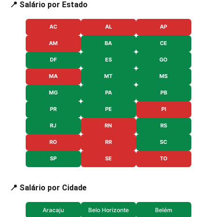
📍 Salário por Estado
AC
AL
AP
AM
BA
CE
DF
ES
GO
MA
MT
MS
MG
PA
PB
PR
PE
PI
RJ
RN
RS
RO
RR
SC
SP
SE
TO
📍 Salário por Cidade
Aracaju
Belo Horizonte
Belém