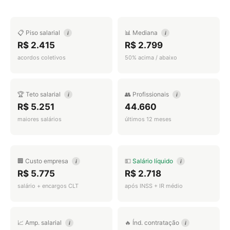
📋 Piso salarial
📊 Mediana
i
i
R$ 2.415
R$ 2.799
acordos coletivos
50% acima / abaixo
🏆 Teto salarial
👥 Profissionais
i
i
R$ 5.251
44.660
maiores salários
últimos 12 meses
🏢 Custo empresa
💵
Salário líquido
i
i
R$ 5.775
R$ 2.718
salário + encargos CLT
após INSS + IR médio
📈 Amp. salarial
🔥 Índ. contratação
i
i