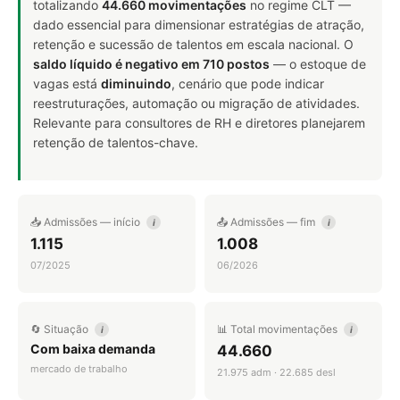
totalizando
44.660 movimentações
no regime CLT —
dado essencial para dimensionar estratégias de atração,
retenção e sucessão de talentos em escala nacional. O
saldo líquido é negativo em 710 postos
— o estoque de
vagas está
diminuindo
, cenário que pode indicar
reestruturações, automação ou migração de atividades.
Relevante para consultores de RH e diretores planejarem
retenção de talentos-chave.
📥 Admissões — início
📤 Admissões — fim
i
i
1.115
1.008
07/2025
06/2026
🔄 Situação
📊 Total movimentações
i
i
Com baixa demanda
44.660
mercado de trabalho
21.975 adm · 22.685 desl