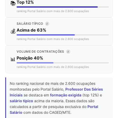
Top 12%
📚
ranking Portal Salário com mais de 2.600 ocupações
SALÁRIO TÍPICO
I
Acima de 63%
💰
ranking Portal Salário com mais de 2.600 ocupações
VOLUME DE CONTRATAÇÕES
I
Posição 40%
📊
ranking Portal Salário com mais de 2.600 ocupações
No ranking nacional de mais de 2.600 ocupações
monitoradas pelo Portal Salário,
Professor Das Séries
Iniciais
se destaca em
formação exigida
(top 12%) e
salário típico
acima da maioria. Esses dados são
calculados a partir de pesquisa exclusiva do
Portal
Salário
com dados do CAGED/MTE.