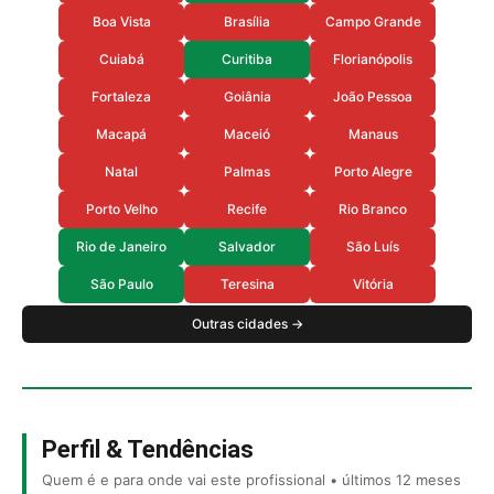
Boa Vista
Brasília
Campo Grande
Cuiabá
Curitiba
Florianópolis
Fortaleza
Goiânia
João Pessoa
Macapá
Maceió
Manaus
Natal
Palmas
Porto Alegre
Porto Velho
Recife
Rio Branco
Rio de Janeiro
Salvador
São Luís
São Paulo
Teresina
Vitória
Outras cidades →
Perfil & Tendências
Quem é e para onde vai este profissional • últimos 12 meses