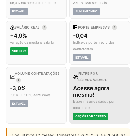
95,4% mulheres no trimestre
33h → 35h semanais
ESTÁVEL
AUMENTANDO
💰
🏢
SALÁRIO REAL
PORTE EMPRESAS
I
I
+4,9%
-0,04
variação da mediana salarial
índice de porte médio das
contratantes
SUBINDO
ESTÁVEL
VOLUME CONTRATAÇÕES
FILTRE POR
📈
📚
ESTADO/CIDADE
I
-3,0%
Acesse agora
mesmo!
3.114 → 3.020 admissões
Esses mesmos dados por
ESTÁVEL
localidade
OPÇÕES DE ACESSO
Nos últimos 12 meses (trimestres 07/2025 a 06/2026), as