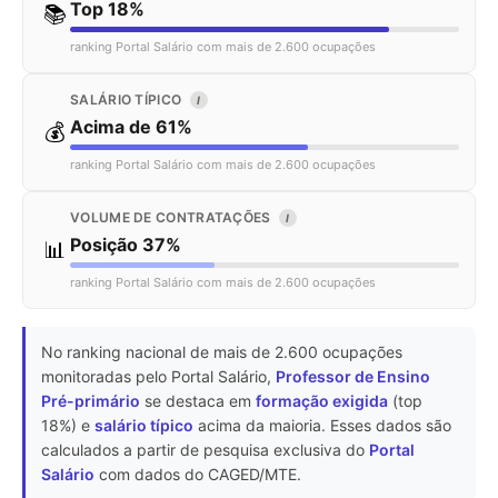
Top 18%
📚
ranking Portal Salário com mais de 2.600 ocupações
SALÁRIO TÍPICO
I
Acima de 61%
💰
ranking Portal Salário com mais de 2.600 ocupações
VOLUME DE CONTRATAÇÕES
I
Posição 37%
📊
ranking Portal Salário com mais de 2.600 ocupações
No ranking nacional de mais de 2.600 ocupações
monitoradas pelo Portal Salário,
Professor de Ensino
Pré-primário
se destaca em
formação exigida
(top
18%) e
salário típico
acima da maioria. Esses dados são
calculados a partir de pesquisa exclusiva do
Portal
Salário
com dados do CAGED/MTE.