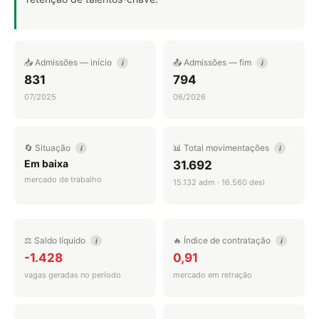
📥 Admissões — início
📤 Admissões — fim
i
i
831
794
07/2025
06/2026
🔄 Situação
📊 Total movimentações
i
i
Em baixa
31.692
mercado de trabalho
15.132 adm · 16.560 desl
⚖️ Saldo líquido
🔥 Índice de contratação
i
i
-1.428
0,91
vagas geradas no período
mercado em retração