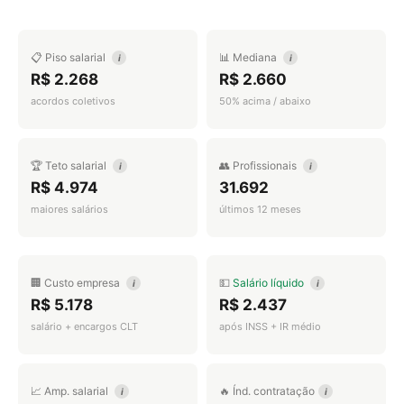
📋 Piso salarial
📊 Mediana
i
i
R$ 2.268
R$ 2.660
acordos coletivos
50% acima / abaixo
🏆 Teto salarial
👥 Profissionais
i
i
R$ 4.974
31.692
maiores salários
últimos 12 meses
🏢 Custo empresa
💵
Salário líquido
i
i
R$ 5.178
R$ 2.437
salário + encargos CLT
após INSS + IR médio
📈 Amp. salarial
🔥 Índ. contratação
i
i