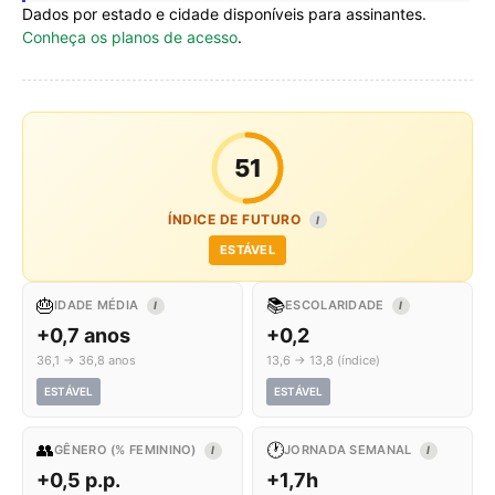
Dados por estado e cidade disponíveis para assinantes.
Conheça os planos de acesso
.
51
ÍNDICE DE FUTURO
I
ESTÁVEL
🎂
📚
IDADE MÉDIA
ESCOLARIDADE
I
I
+0,7 anos
+0,2
36,1 → 36,8 anos
13,6 → 13,8 (índice)
ESTÁVEL
ESTÁVEL
👥
🕐
GÊNERO (% FEMININO)
JORNADA SEMANAL
I
I
+0,5 p.p.
+1,7h