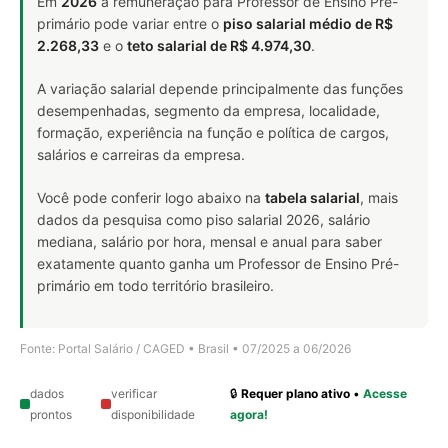
Em
2026
a remuneração para Professor de Ensino Pré-
primário pode variar entre o
piso salarial médio de R$
2.268,33
e o
teto salarial de R$ 4.974,30
.
A variação salarial depende principalmente das funções
desempenhadas, segmento da empresa, localidade,
formação, experiência na função e política de cargos,
salários e carreiras da empresa.
Você pode conferir logo abaixo na
tabela salarial
, mais
dados da pesquisa como piso salarial 2026, salário
mediana, salário por hora, mensal e anual para saber
exatamente quanto ganha um Professor de Ensino Pré-
primário em todo território brasileiro.
Fonte: Portal Salário / CAGED • Brasil • 07/2025 a 06/2026
dados
verificar
🔒
Requer plano ativo
•
Acesse
prontos
disponibilidade
agora!