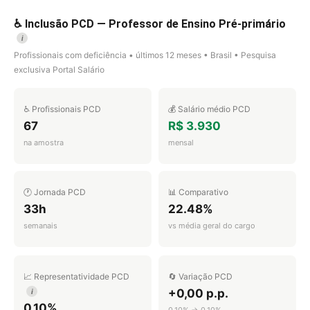
♿ Inclusão PCD — Professor de Ensino Pré-primário
i
Profissionais com deficiência • últimos 12 meses • Brasil • Pesquisa
exclusiva Portal Salário
♿ Profissionais PCD
💰 Salário médio PCD
67
R$ 3.930
na amostra
mensal
🕐 Jornada PCD
📊 Comparativo
33h
22.48%
semanais
vs média geral do cargo
📈 Representatividade PCD
🔄 Variação PCD
+0,00 p.p.
i
0,10%
0,10% → 0,10%