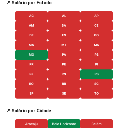
📍 Salário por Estado
AC
AL
AP
AM
BA
CE
DF
ES
GO
MA
MT
MS
MG
PA
PB
PR
PE
PI
RJ
RN
RS
RO
RR
SC
SP
SE
TO
📍 Salário por Cidade
Aracaju
Belo Horizonte
Belém