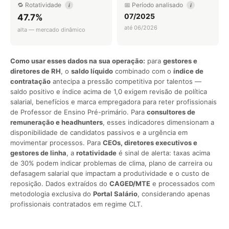
🔁 Rotatividade
📅 Período analisado
i
i
07/2025
47.7%
até 06/2026
alta — mercado dinâmico
Como usar esses dados na sua operação:
para
gestores e
diretores de RH
, o
saldo líquido
combinado com o
índice de
contratação
antecipa a pressão competitiva por talentos —
saldo positivo e índice acima de 1,0 exigem revisão de política
salarial, benefícios e marca empregadora para reter profissionais
de Professor de Ensino Pré-primário. Para
consultores de
remuneração e headhunters
, esses indicadores dimensionam a
disponibilidade de candidatos passivos e a urgência em
movimentar processos. Para
CEOs, diretores executivos e
gestores de linha
, a
rotatividade
é sinal de alerta: taxas acima
de 30% podem indicar problemas de clima, plano de carreira ou
defasagem salarial que impactam a produtividade e o custo de
reposição. Dados extraídos do
CAGED/MTE
e processados com
metodologia exclusiva do
Portal Salário
, considerando apenas
profissionais contratados em regime CLT.