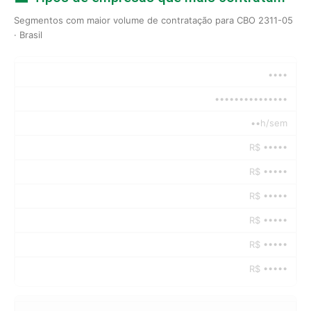
Segmentos com maior volume de contratação para CBO 2311-05
· Brasil
••••
•••••••••••••••
••h/sem
R$ •••••
R$ •••••
R$ •••••
R$ •••••
R$ •••••
R$ •••••