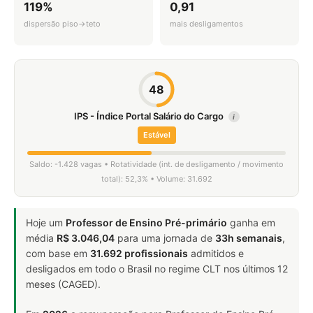
119%
0,91
dispersão piso→teto
mais desligamentos
48
IPS - Índice Portal Salário do Cargo
i
Estável
Saldo: -1.428 vagas • Rotatividade (int. de desligamento / movimento
total): 52,3% • Volume: 31.692
Hoje um
Professor de Ensino Pré-primário
ganha em
média
R$ 3.046,04
para uma jornada de
33h semanais
,
com base em
31.692 profissionais
admitidos e
desligados em todo o Brasil no regime CLT nos últimos 12
meses (CAGED).