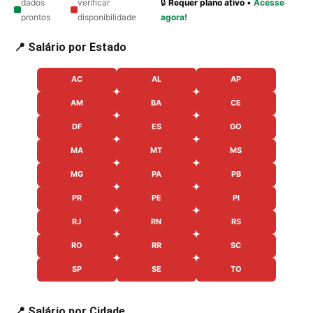
dados
verificar
🔒
Requer plano ativo
•
Acesse
prontos
disponibilidade
agora!
📍 Salário por Estado
AC
AL
AP
AM
BA
CE
DF
ES
GO
MA
MT
MS
MG
PA
PB
PR
PE
PI
RJ
RN
RS
RO
RR
SC
SP
SE
TO
📍 Salário por Cidade