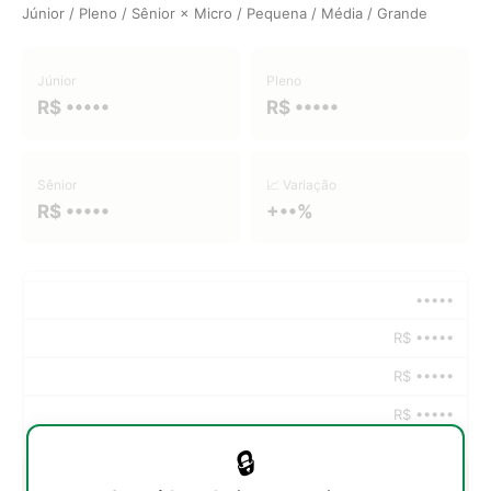
Júnior / Pleno / Sênior × Micro / Pequena / Média / Grande
Júnior
Pleno
R$ •••••
R$ •••••
Sênior
📈 Variação
R$ •••••
+••%
•••••
R$ •••••
R$ •••••
R$ •••••
🔒
•••••