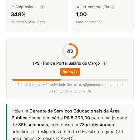
📈 Amp. salarial
🔥 Índ. contratação
i
i
348%
1,00
dispersão piso→teto
mais admissões
42
IPS - Índice Portal Salário do Cargo
i
Retração
Saldo: 0 vagas • Rotatividade (int. de desligamento / movimento
total): 50,0% • Volume: 78
Hoje um
Gerente de Serviços Educacionais da Área
Publica
ganha em média
R$ 5.303,00
para uma jornada
de
35h semanais
, com base em
78 profissionais
admitidos e desligados em todo o Brasil no regime CLT
nos últimos 12 meses (CAGED).