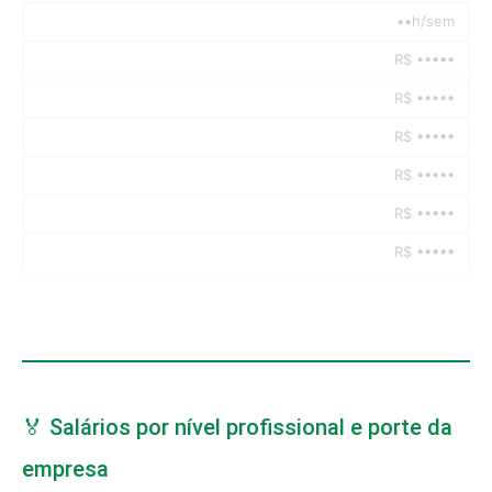
••h/sem
R$ •••••
R$ •••••
R$ •••••
R$ •••••
R$ •••••
R$ •••••
🏅 Salários por nível profissional e porte da
empresa