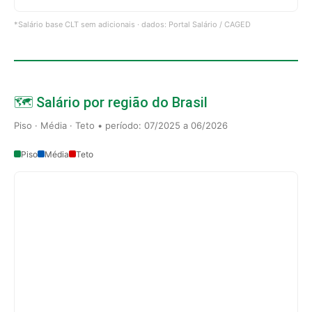
*Salário base CLT sem adicionais · dados: Portal Salário / CAGED
🗺️ Salário por região do Brasil
Piso · Média · Teto • período: 07/2025 a 06/2026
Piso
Média
Teto