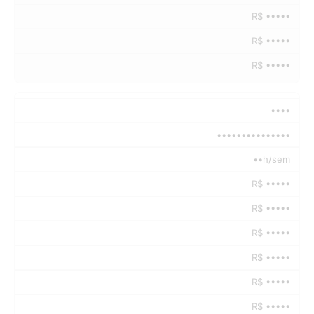
R$ •••••
R$ •••••
R$ •••••
••••
•••••••••••••••
••h/sem
R$ •••••
R$ •••••
R$ •••••
R$ •••••
R$ •••••
R$ •••••