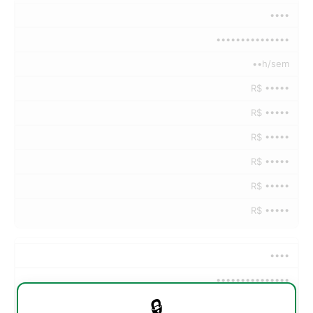
••••
•••••••••••••••
••h/sem
R$ •••••
R$ •••••
R$ •••••
R$ •••••
R$ •••••
R$ •••••
••••
•••••••••••••••
🔒
••h/sem