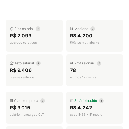
📋 Piso salarial
📊 Mediana
i
i
R$ 2.099
R$ 4.200
acordos coletivos
50% acima / abaixo
🏆 Teto salarial
👥 Profissionais
i
i
R$ 9.406
78
maiores salários
últimos 12 meses
🏢 Custo empresa
💵
Salário líquido
i
i
R$ 9.015
R$ 4.242
salário + encargos CLT
após INSS + IR médio