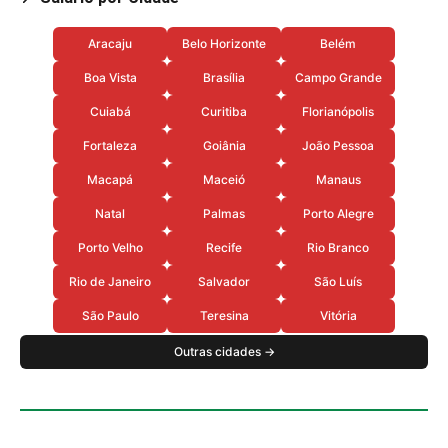
Aracaju
Belo Horizonte
Belém
Boa Vista
Brasília
Campo Grande
Cuiabá
Curitiba
Florianópolis
Fortaleza
Goiânia
João Pessoa
Macapá
Maceió
Manaus
Natal
Palmas
Porto Alegre
Porto Velho
Recife
Rio Branco
Rio de Janeiro
Salvador
São Luís
São Paulo
Teresina
Vitória
Outras cidades →