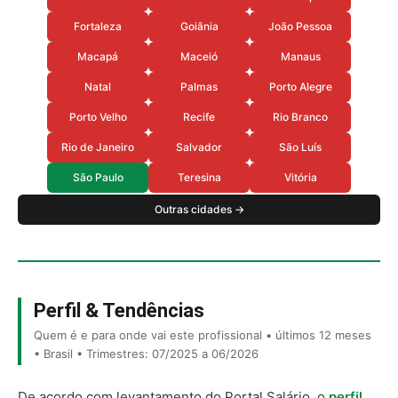
Fortaleza
Goiânia
João Pessoa
Macapá
Maceió
Manaus
Natal
Palmas
Porto Alegre
Porto Velho
Recife
Rio Branco
Rio de Janeiro
Salvador
São Luís
São Paulo
Teresina
Vitória
Outras cidades →
Perfil & Tendências
Quem é e para onde vai este profissional • últimos 12 meses
• Brasil • Trimestres: 07/2025 a 06/2026
De acordo com levantamento do Portal Salário, o
perfil