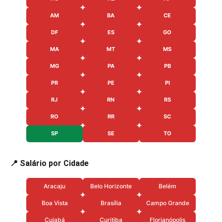
AM
BA
CE
DF
ES
GO
MA
MT
MS
MG
PA
PB
PR
PE
PI
RJ
RN
RS
RO
RR
SC
SP
SE
TO
📍 Salário por Cidade
Aracaju
Belo Horizonte
Belém
Boa Vista
Brasília
Campo Grande
Cuiabá
Curitiba
Florianópolis