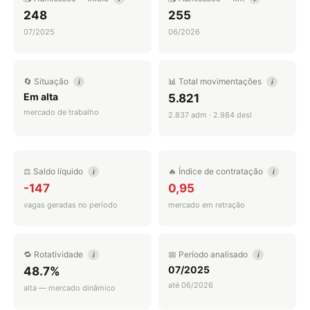
248
255
07/2025
06/2026
🔄 Situação
📊 Total movimentações
i
i
Em alta
5.821
mercado de trabalho
2.837 adm · 2.984 desl
⚖️ Saldo líquido
🔥 Índice de contratação
i
i
-147
0,95
vagas geradas no período
mercado em retração
🔁 Rotatividade
📅 Período analisado
i
i
07/2025
48.7%
até 06/2026
alta — mercado dinâmico