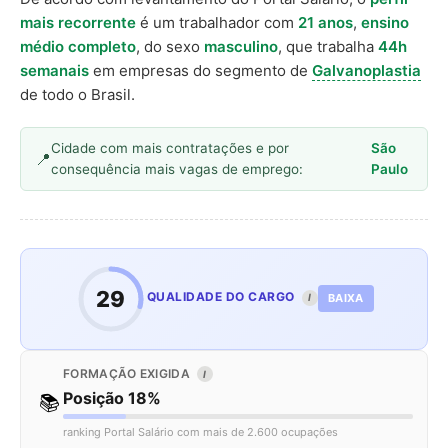
mais recorrente
é um trabalhador com
21 anos
,
ensino
médio completo
, do sexo
masculino
, que trabalha
44h
semanais
em empresas do segmento de
Galvanoplastia
de todo o Brasil.
Cidade com mais contratações e por
São
consequência mais vagas de emprego:
Paulo
29
QUALIDADE DO CARGO
BAIXA
I
FORMAÇÃO EXIGIDA
I
Posição 18%
📚
ranking Portal Salário com mais de 2.600 ocupações