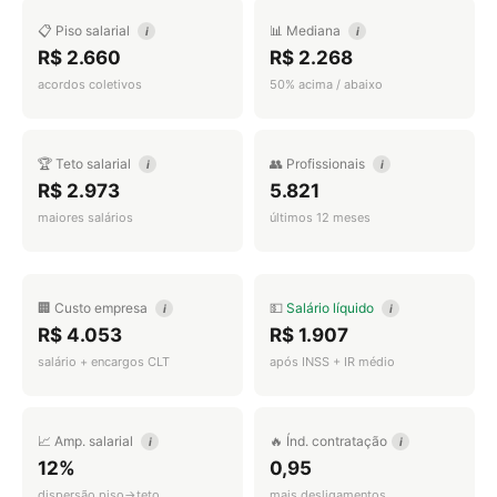
📋 Piso salarial
📊 Mediana
i
i
R$ 2.660
R$ 2.268
acordos coletivos
50% acima / abaixo
🏆 Teto salarial
👥 Profissionais
i
i
R$ 2.973
5.821
maiores salários
últimos 12 meses
🏢 Custo empresa
💵
Salário líquido
i
i
R$ 4.053
R$ 1.907
salário + encargos CLT
após INSS + IR médio
📈 Amp. salarial
🔥 Índ. contratação
i
i
12%
0,95
dispersão piso→teto
mais desligamentos