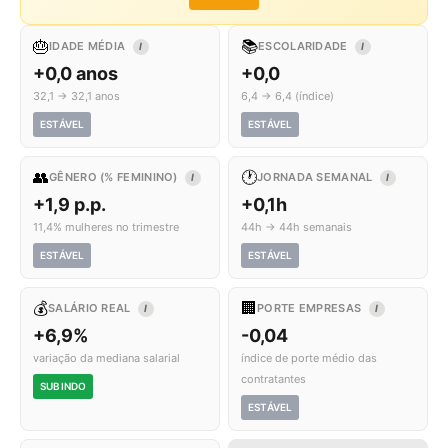
🎂
📚
IDADE MÉDIA
ESCOLARIDADE
I
I
+0,0 anos
+0,0
32,1 → 32,1 anos
6,4 → 6,4 (índice)
ESTÁVEL
ESTÁVEL
👥
🕐
GÊNERO (% FEMININO)
JORNADA SEMANAL
I
I
+1,9 p.p.
+0,1h
11,4% mulheres no trimestre
44h → 44h semanais
ESTÁVEL
ESTÁVEL
💰
🏢
SALÁRIO REAL
PORTE EMPRESAS
I
I
+6,9%
-0,04
variação da mediana salarial
índice de porte médio das
contratantes
SUBINDO
ESTÁVEL