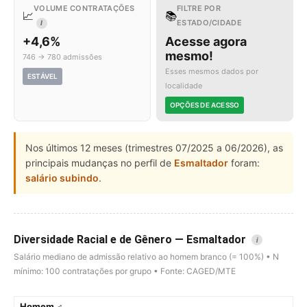
VOLUME CONTRATAÇÕES
FILTRE POR
📈
📚
ESTADO/CIDADE
I
+4,6%
Acesse agora
mesmo!
746 → 780 admissões
Esses mesmos dados por
ESTÁVEL
localidade
OPÇÕES DE ACESSO
Nos últimos 12 meses (trimestres 07/2025 a 06/2026), as
principais mudanças no perfil de
Esmaltador
foram:
salário subindo
.
Diversidade Racial e de Gênero — Esmaltador
i
Salário mediano de admissão relativo ao homem branco (= 100%) • N
mínimo: 100 contratações por grupo • Fonte: CAGED/MTE
Homem ♂