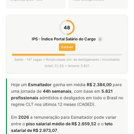
48
IPS - Índice Portal Salário do Cargo
i
Estável
Saldo: -147 vagas • Rotatividade (int. de desligamento / movimento
total): 51,3% • Volume: 5.821
Hoje um
Esmaltador
ganha em média
R$ 2.384,00
para
uma jornada de
44h semanais
, com base em
5.821
profissionais
admitidos e desligados em todo o Brasil no
regime CLT nos últimos 12 meses (CAGED).
Em
2026
a remuneração para Esmaltador pode variar
entre o
piso salarial médio de R$ 2.659,52
e o
teto
salarial de R$ 2.973,07
.