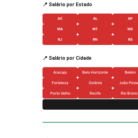
📍 Salário por Estado
AC
AL
AP
MA
MT
MS
RJ
RN
RS
📍 Salário por Cidade
Aracaju
Belo Horizonte
Belém
Fortaleza
Goiânia
João Pess
Porto Velho
Recife
Rio Branc