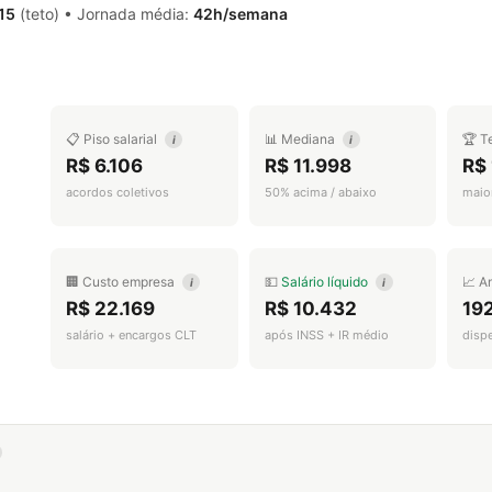
,15
(teto) • Jornada média:
42h/semana
📋 Piso salarial
📊 Mediana
🏆 T
i
i
R$ 6.106
R$ 11.998
R$ 
acordos coletivos
50% acima / abaixo
maior
🏢 Custo empresa
💵
Salário líquido
📈 A
i
i
R$ 22.169
R$ 10.432
19
salário + encargos CLT
após INSS + IR médio
disp