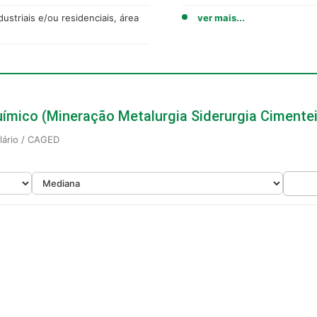
ustriais e/ou residenciais, área
ver mais...
Químico (Mineração Metalurgia Siderurgia Ciment
alário / CAGED