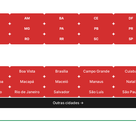
AM
BA
CE
DF
MG
PA
PB
PR
RO
RR
SC
SP
Boa Vista
Brasília
Campo Grande
Cuiab
oa
Macapá
Maceió
Manaus
Natal
o
Rio de Janeiro
Salvador
São Luís
São Pau
Outras cidades →