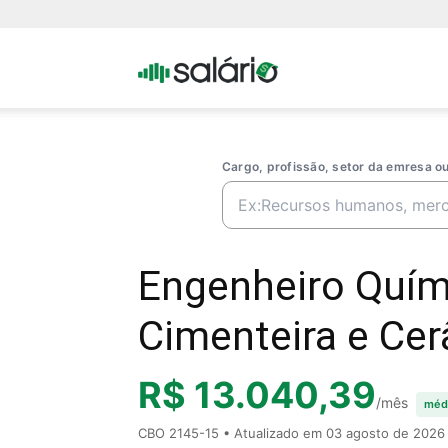
Portal
Salario
Cargo, profissão, setor da emresa 
Engenheiro Quími
Cimenteira e Cer
R$ 13.040,39
/mês
méd
CBO 2145-15 • Atualizado em
03 agosto de 2026