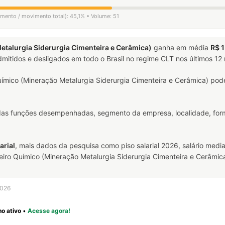
gamento / movimento total): 45,1% • Volume: 51
talurgia Siderurgia Cimenteira e Cerâmica)
ganha em média
R$ 
mitidos e desligados em todo o Brasil no regime CLT nos últimos 1
mico (Mineração Metalurgia Siderurgia Cimenteira e Cerâmica) pode
 das funções desempenhadas, segmento da empresa, localidade, form
arial
, mais dados da pesquisa como piso salarial 2026, salário media
 Químico (Mineração Metalurgia Siderurgia Cimenteira e Cerâmica) e
2026
o ativo
•
Acesse agora!