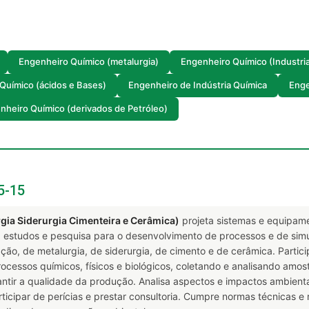
Engenheiro Químico (metalurgia)
Engenheiro Químico (Industri
Químico (ácidos e Bases)
Engenheiro de Indústria Química
Enge
nheiro Químico (derivados de Petróleo)
5-15
ia Siderurgia Cimenteira e Cerâmica)
projeta sistemas e equipame
za estudos e pesquisa para o desenvolvimento de processos e de si
ção, de metalurgia, de siderurgia, de cimento e de cerâmica. Parti
rocessos químicos, físicos e biológicos, coletando e analisando amo
tir a qualidade da produção. Analisa aspectos e impactos ambientai
icipar de perícias e prestar consultoria. Cumpre normas técnicas 