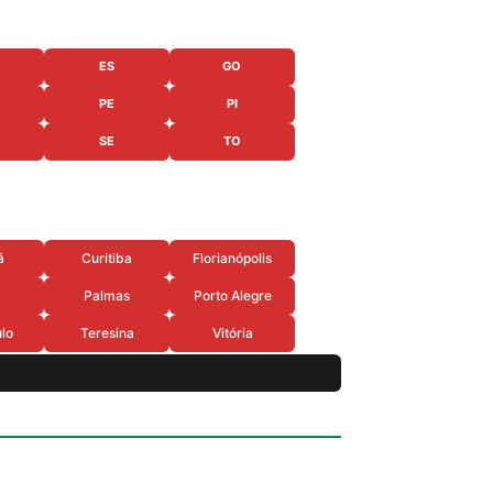
ES
GO
PE
PI
SE
TO
á
Curitiba
Florianópolis
Palmas
Porto Alegre
lo
Teresina
Vitória