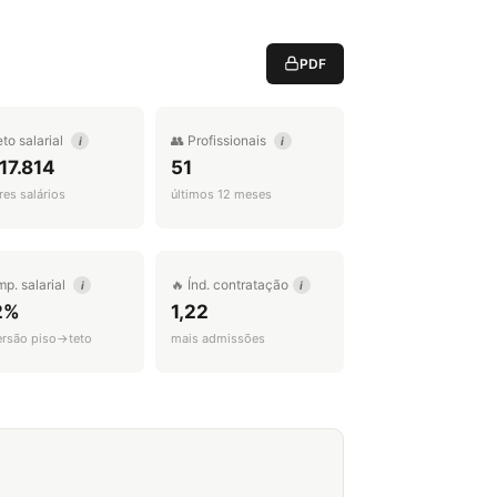
PDF
eto salarial
👥 Profissionais
i
i
17.814
51
es salários
últimos 12 meses
mp. salarial
🔥 Índ. contratação
i
i
2%
1,22
ersão piso→teto
mais admissões