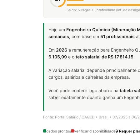
Saldo: 5 vagas • Rotatividade (int. de desli
Hoje um
Engenheiro Químico (Mineração Me
semanais
, com base em
51 profissionais
ad
Em
2026
a remuneração para Engenheiro Quí
6.105,99
e o
teto salarial de R$ 17.814,15
.
A variação salarial depende principalmente
cargos, salários e carreiras da empresa.
Você pode conferir logo abaixo na
tabela sal
saber exatamente quanto ganha um Engenheiro
Fonte: Portal Salário / CAGED • Brasil • 07/2025 a 06/
dados prontos
verificar disponibilidade
🔒
Requer plan