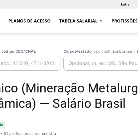
Entrar
PLANOS DE ACESSO
TABELA SALARIAL
PROFISSÕES
ou código CBO/CNAE
Cidade/estado
(opcional)
. Em branco = 
co (Mineração Metalurgi
âmica) — Salário Brasil
ia
• 51 profissionais na amostra