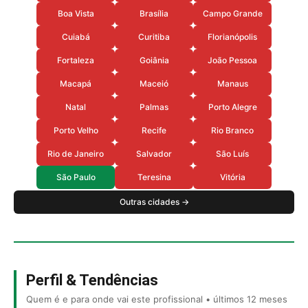
Boa Vista
Brasília
Campo Grande
Cuiabá
Curitiba
Florianópolis
Fortaleza
Goiânia
João Pessoa
Macapá
Maceió
Manaus
Natal
Palmas
Porto Alegre
Porto Velho
Recife
Rio Branco
Rio de Janeiro
Salvador
São Luís
São Paulo
Teresina
Vitória
Outras cidades →
Perfil & Tendências
Quem é e para onde vai este profissional • últimos 12 meses