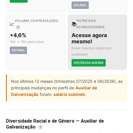
ESTÁVEL
VOLUME CONTRATAÇÕES
FILTRE POR
📈
📚
ESTADO/CIDADE
I
+4,6%
Acesse agora
mesmo!
746 → 780 admissões
Esses mesmos dados por
ESTÁVEL
localidade
OPÇÕES DE ACESSO
Nos últimos 12 meses (trimestres 07/2025 a 06/2026), as
principais mudanças no perfil de
Auxiliar de
Galvanização
foram:
salário subindo
.
Diversidade Racial e de Gênero — Auxiliar de
Galvanização
i