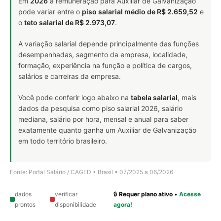
Em
2026
a remuneração para Auxiliar de Galvanização
pode variar entre o
piso salarial médio de R$ 2.659,52
e
o
teto salarial de R$ 2.973,07
.
A variação salarial depende principalmente das funções
desempenhadas, segmento da empresa, localidade,
formação, experiência na função e política de cargos,
salários e carreiras da empresa.
Você pode conferir logo abaixo na
tabela salarial
, mais
dados da pesquisa como piso salarial 2026, salário
mediana, salário por hora, mensal e anual para saber
exatamente quanto ganha um Auxiliar de Galvanização
em todo território brasileiro.
Fonte: Portal Salário / CAGED • Brasil • 07/2025 a 06/2026
dados
verificar
🔒
Requer plano ativo
•
Acesse
prontos
disponibilidade
agora!