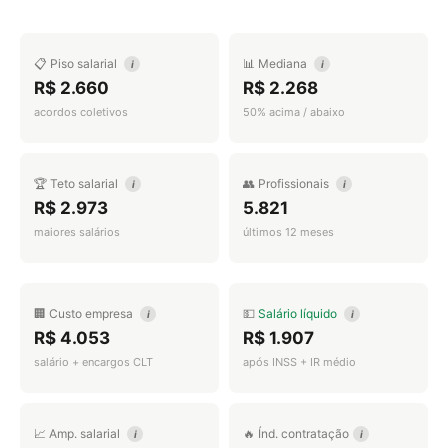
📋 Piso salarial
📊 Mediana
i
i
R$ 2.660
R$ 2.268
acordos coletivos
50% acima / abaixo
🏆 Teto salarial
👥 Profissionais
i
i
R$ 2.973
5.821
maiores salários
últimos 12 meses
🏢 Custo empresa
💵
Salário líquido
i
i
R$ 4.053
R$ 1.907
salário + encargos CLT
após INSS + IR médio
📈 Amp. salarial
🔥 Índ. contratação
i
i