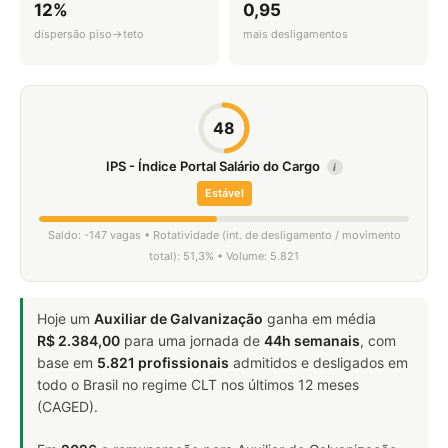
12%
0,95
dispersão piso→teto
mais desligamentos
48
IPS - Índice Portal Salário do Cargo
i
Estável
Saldo: -147 vagas • Rotatividade (int. de desligamento / movimento
total): 51,3% • Volume: 5.821
Hoje um
Auxiliar de Galvanização
ganha em média
R$ 2.384,00
para uma jornada de
44h semanais
, com
base em
5.821 profissionais
admitidos e desligados em
todo o Brasil no regime CLT nos últimos 12 meses
(CAGED).