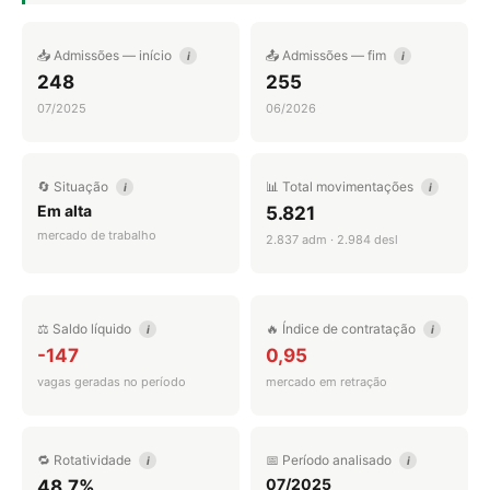
📥 Admissões — início
📤 Admissões — fim
i
i
248
255
07/2025
06/2026
🔄 Situação
📊 Total movimentações
i
i
Em alta
5.821
mercado de trabalho
2.837 adm · 2.984 desl
⚖️ Saldo líquido
🔥 Índice de contratação
i
i
-147
0,95
vagas geradas no período
mercado em retração
🔁 Rotatividade
📅 Período analisado
i
i
07/2025
48.7%