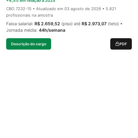
+4,5% em relação a 2025
CBO 7232-15 • Atualizado em
03 agosto de 2026
• 5.821
profissionais na amostra
Faixa salarial:
R$ 2.659,52
(piso) até
R$ 2.973,07
(teto) •
Jornada média:
44h/semana
Descrição do cargo
PDF