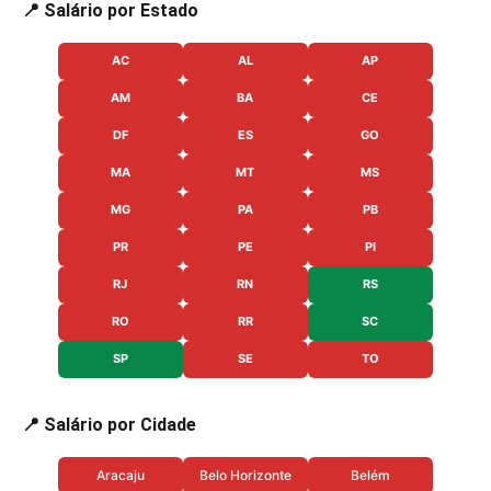
📍 Salário por Estado
AC
AL
AP
AM
BA
CE
DF
ES
GO
MA
MT
MS
MG
PA
PB
PR
PE
PI
RJ
RN
RS
RO
RR
SC
SP
SE
TO
📍 Salário por Cidade
Aracaju
Belo Horizonte
Belém