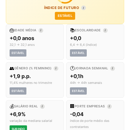
ÍNDICE DE FUTURO
I
ESTÁVEL
🎂
📚
IDADE MÉDIA
ESCOLARIDADE
I
I
+0,0 anos
+0,0
32,1 → 32,1 anos
6,4 → 6,4 (índice)
ESTÁVEL
ESTÁVEL
👥
🕐
GÊNERO (% FEMININO)
JORNADA SEMANAL
I
I
+1,9 p.p.
+0,1h
11,4% mulheres no trimestre
44h → 44h semanais
ESTÁVEL
ESTÁVEL
💰
🏢
SALÁRIO REAL
PORTE EMPRESAS
I
I
+6,9%
-0,04
variação da mediana salarial
índice de porte médio das
contratantes
SUBINDO