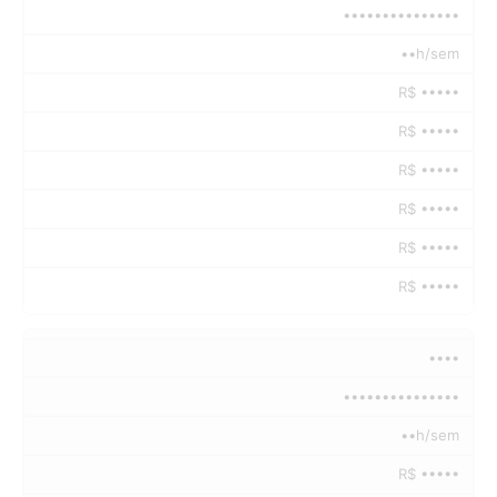
•••••••••••••••
••h/sem
R$ •••••
R$ •••••
R$ •••••
R$ •••••
R$ •••••
R$ •••••
••••
•••••••••••••••
••h/sem
R$ •••••