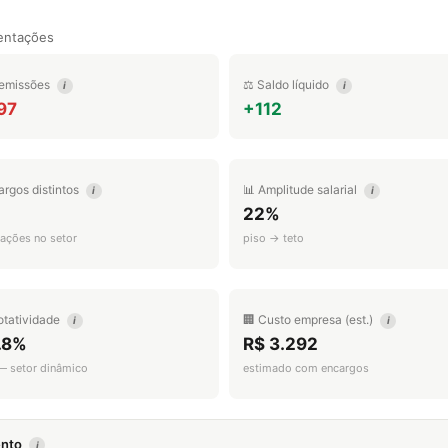
entações
emissões
⚖️ Saldo líquido
i
i
97
+112
argos distintos
📊 Amplitude salarial
i
i
22%
ações no setor
piso → teto
otatividade
🏢 Custo empresa (est.)
i
i
.8%
R$ 3.292
 — setor dinâmico
estimado com encargos
mento
i