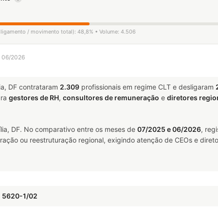
esligamento / movimento total): 48,8% • Volume: 4.506
a 06/2026
ia, DF contrataram
2.309
profissionais em regime CLT e desligaram
ara
gestores de RH
,
consultores de remuneração
e
diretores regio
lia, DF. No comparativo entre os meses de
07/2025 e 06/2026
, reg
ração ou reestruturação regional, exigindo atenção de CEOs e direto
E 5620-1/02