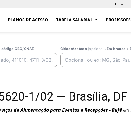
Entrar
PLANOS DE ACESSO
TABELA SALARIAL
PROFISSÕES
ou código CBO/CNAE
Cidade/estado
(opcional)
. Em branco = 
620-1/02 — Brasília, DF
rviços de Alimentação para Eventos e Recepções - Bufê
em B