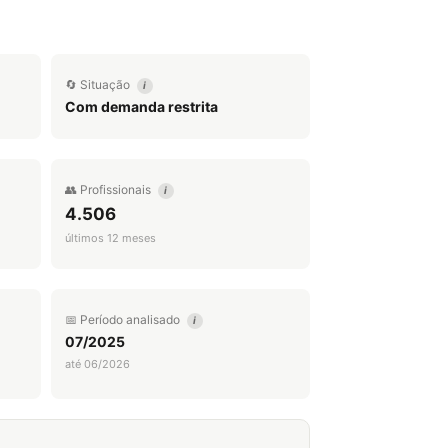
🔄 Situação
i
Com demanda restrita
👥 Profissionais
i
4.506
últimos 12 meses
📅 Período analisado
i
07/2025
até 06/2026