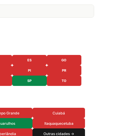
ES
GO
PI
PR
SP
TO
po Grande
Cuiabá
uarulhos
Itaquaquecetuba
berlândia
Outras cidades →