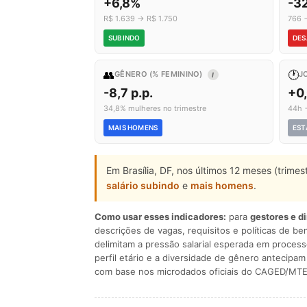
+6,8%
-3
R$ 1.639 → R$ 1.750
766 
SUBINDO
DES
👥
🕐
GÊNERO (% FEMININO)
J
I
-8,7 p.p.
+0
34,8% mulheres no trimestre
44h 
MAIS HOMENS
EST
Em Brasília, DF, nos últimos 12 meses (trime
salário subindo
e
mais homens
.
Como usar esses indicadores:
para
gestores e d
descrições de vagas, requisitos e políticas de be
delimitam a pressão salarial esperada em process
perfil etário e a diversidade de gênero antecip
com base nos microdados oficiais do CAGED/MTE