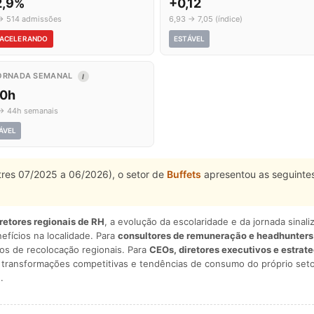
2,9%
+0,12
→ 514 admissões
6,93 → 7,05 (índice)
ACELERANDO
ESTÁVEL
ORNADA SEMANAL
I
,0h
→ 44h semanais
ÁVEL
stres 07/2025 a 06/2026), o setor de
Buffets
apresentou as seguinte
iretores regionais de RH
, a evolução da escolaridade e da jornada sina
nefícios na localidade. Para
consultores de remuneração e headhunters
os de recolocação regionais. Para
CEOs, diretores executivos e estrat
am transformações competitivas e tendências de consumo do próprio seto
.