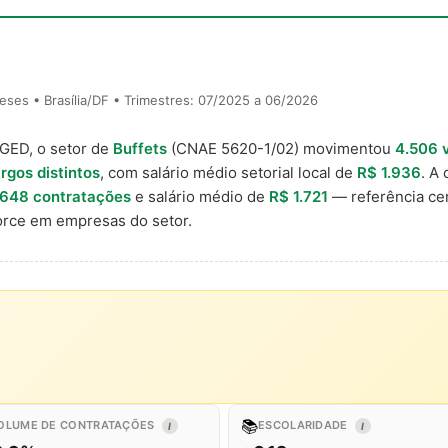
ses • Brasília/DF • Trimestres: 07/2025 a 06/2026
AGED, o setor de
Buffets
(CNAE 5620-1/02) movimentou
4.506 
rgos distintos
, com salário médio setorial local de
R$ 1.936
. A
648 contratações
e salário médio de
R$ 1.721
— referência cen
rce em empresas do setor.
📚
OLUME DE CONTRATAÇÕES
ESCOLARIDADE
I
I