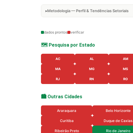
Metodologia — Perfil & Tendências Setoriais
dados prontos
verificar
🗺️ Pesquisa por Estado
AC
AL
AM
MA
MG
MS
RJ
RN
RO
🏙️ Outras Cidades
Araraquara
Belo Horizonte
Curitiba
Duque de Caxias
Ribeirão Preto
Rio de Janeiro