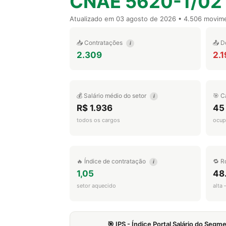
CNAE 5620-1/02
Atualizado em
03 agosto de 2026
• 4.506 movim
📥 Contratações
📤 D
i
2.309
2.1
💰 Salário médio do setor
🎯 C
i
R$ 1.936
45
todos os cargos
ocup
🔥 Índice de contratação
🔁 R
i
1,05
48
setor aquecido
alta
🎯 IPS - Índice Portal Salário do Seg