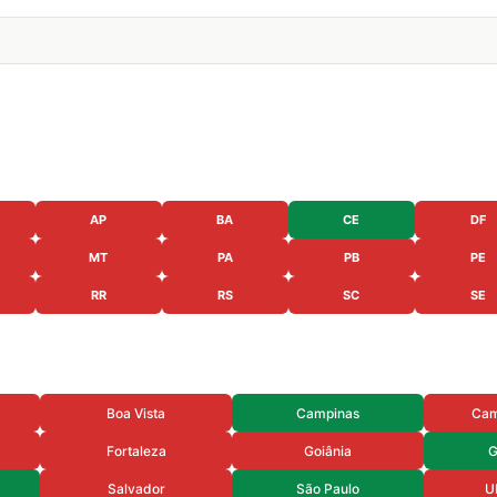
AP
BA
CE
DF
MT
PA
PB
PE
RR
RS
SC
SE
Boa Vista
Campinas
Cam
Fortaleza
Goiânia
G
Salvador
São Paulo
U