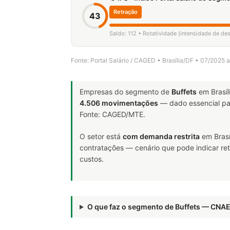
Retração
43
Saldo: 112 • Rotatividade (intensidade de d
Fonte: Portal Salário / CAGED • Brasília/DF • 07/2025 
Empresas do segmento de
Buffets
em Brasíl
4.506 movimentações
— dado essencial p
Fonte: CAGED/MTE.
O setor está
com demanda restrita
em Brasí
contratações — cenário que pode indicar ret
custos.
O que faz o segmento de Buffets — CNA