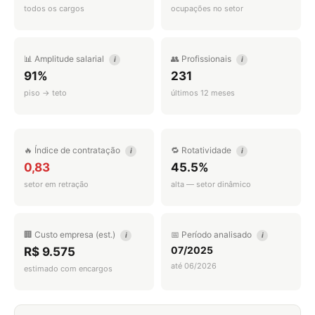
todos os cargos
ocupações no setor
📊 Amplitude salarial
👥 Profissionais
i
i
91%
231
piso → teto
últimos 12 meses
🔥 Índice de contratação
🔁 Rotatividade
i
i
0,83
45.5%
setor em retração
alta — setor dinâmico
🏢 Custo empresa (est.)
📅 Período analisado
i
i
07/2025
R$ 9.575
até 06/2026
estimado com encargos