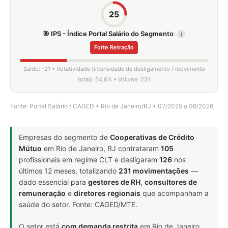
25
🎯 IPS - Índice Portal Salário do Segmento
i
Forte Retração
Saldo: -21 • Rotatividade (intensidade de desligamento / movimento
total): 54,6% • Volume: 231
Fonte: Portal Salário / CAGED • Rio de Janeiro/RJ • 07/2025 a 06/2026
Empresas do segmento de
Cooperativas de Crédito
Mútuo
em Rio de Janeiro, RJ contrataram
105
profissionais em regime CLT e desligaram
126
nos
últimos 12 meses, totalizando
231 movimentações
—
dado essencial para
gestores de RH
,
consultores de
remuneração
e
diretores regionais
que acompanham a
saúde do setor. Fonte: CAGED/MTE.
O setor está
com demanda restrita
em Rio de Janeiro,