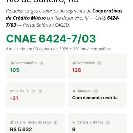
Pesquisa cargos e salários do segmento de
Cooperativas
de Crédito Mútuo
em Rio de Janeiro, RJ — CNAE
6424-
7/03
— Portal Salário / CAGED.
CNAE 6424-7/03
Atualizado em
03 agosto de 2026
• 231 movimentações
📥 Contratações
📤 Demissões
i
i
105
126
⚖️ Saldo líquido
🔄 Situação
i
i
Com demanda restrita
-21
💰 Salário médio do setor
🎯 Cargos distintos
i
i
R$ 5.632
9