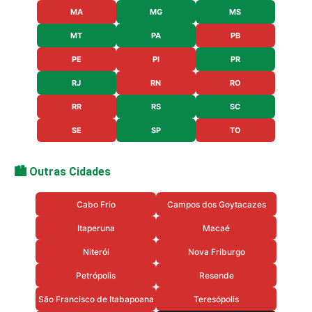
MA
MG
MS
MT
PA
PB
PE
PI
PR
RJ
RN
RO
RR
RS
SC
SE
SP
TO
🏙️ Outras Cidades
Cabo Frio
Campos dos Goytacazes
Itaperuna
Macaé
Niterói
Nova Friburgo
Petrópolis
Resende
São Francisco de Itabapoana
Teresópolis