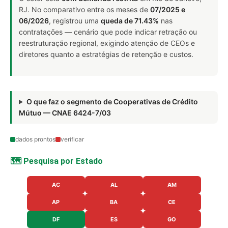
RJ. No comparativo entre os meses de
07/2025 e
06/2026
, registrou uma
queda de 71.43%
nas
contratações — cenário que pode indicar retração ou
reestruturação regional, exigindo atenção de CEOs e
diretores quanto a estratégias de retenção e custos.
O que faz o segmento de Cooperativas de Crédito
Mútuo — CNAE 6424-7/03
dados prontos
verificar
🗺️ Pesquisa por Estado
AC
AL
AM
AP
BA
CE
DF
ES
GO