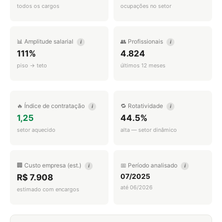
todos os cargos
ocupações no setor
📊 Amplitude salarial
👥 Profissionais
i
i
111%
4.824
piso → teto
últimos 12 meses
🔥 Índice de contratação
🔁 Rotatividade
i
i
1,25
44.5%
setor aquecido
alta — setor dinâmico
🏢 Custo empresa (est.)
📅 Período analisado
i
i
07/2025
R$ 7.908
até 06/2026
estimado com encargos