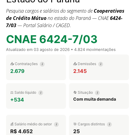
Pesquisa cargos e salários do segmento de
Cooperativas
de Crédito Mútuo
no estado do Paraná — CNAE
6424-
7/03
— Portal Salário / CAGED.
CNAE 6424-7/03
Atualizado em
03 agosto de 2026
• 4.824 movimentações
📥 Contratações
📤 Demissões
i
i
2.679
2.145
⚖️ Saldo líquido
🔄 Situação
i
i
Com muita demanda
+534
💰 Salário médio do setor
🎯 Cargos distintos
i
i
R$ 4.652
25