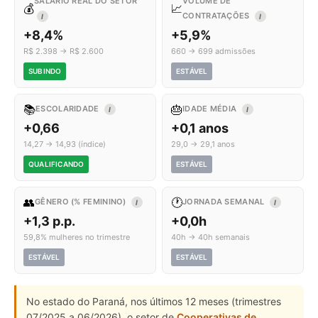
SALÁRIO REAL DO SETOR
VOLUME DE
💰
📈
CONTRATAÇÕES
I
I
+8,4%
+5,9%
R$ 2.398 → R$ 2.600
660 → 699 admissões
SUBINDO
ESTÁVEL
📚
🎂
ESCOLARIDADE
IDADE MÉDIA
I
I
+0,66
+0,1 anos
14,27 → 14,93 (índice)
29,0 → 29,1 anos
QUALIFICANDO
ESTÁVEL
👥
🕐
GÊNERO (% FEMININO)
JORNADA SEMANAL
I
I
+1,3 p.p.
+0,0h
59,8% mulheres no trimestre
40h → 40h semanais
ESTÁVEL
ESTÁVEL
No estado do Paraná, nos últimos 12 meses (trimestres
07/2025 a 06/2026), o setor de
Cooperativas de