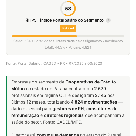
58
🎯 IPS - Índice Portal Salário do Segmento
i
Estável
Saldo: 534 • Rotatividade (intensidade de desligamento / movimento
total): 44,5% • Volume: 4.824
Fonte: Portal Salário / CAGED • PR • 07/2025 a 06/2026
Empresas do segmento de
Cooperativas de Crédito
Mútuo
no estado do Paraná contrataram
2.679
profissionais em regime CLT e desligaram
2.145
nos
últimos 12 meses, totalizando
4.824 movimentações
—
dado essencial para
gestores de RH
,
consultores de
remuneração
e
diretores regionais
que acompanham a
saúde do setor. Fonte: CAGED/MTE.
O setor está
com muita demanda
no estado do Paraná.