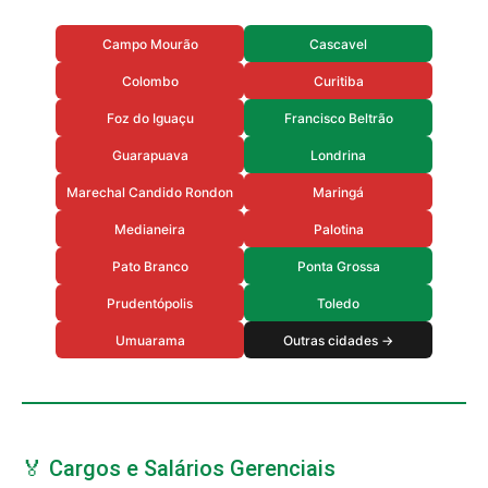
Campo Mourão
Cascavel
Colombo
Curitiba
Foz do Iguaçu
Francisco Beltrão
Guarapuava
Londrina
Marechal Candido Rondon
Maringá
Medianeira
Palotina
Pato Branco
Ponta Grossa
Prudentópolis
Toledo
Umuarama
Outras cidades →
🏅 Cargos e Salários Gerenciais