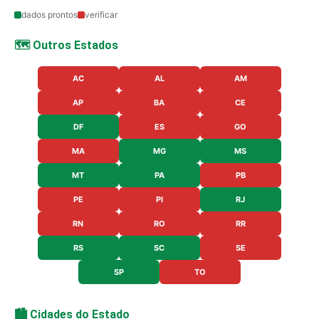
dados prontos
verificar
🗺️ Outros Estados
AC
AL
AM
AP
BA
CE
DF
ES
GO
MA
MG
MS
MT
PA
PB
PE
PI
RJ
RN
RO
RR
RS
SC
SE
SP
TO
🏙️ Cidades do Estado