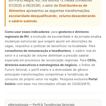
Em Porto Alegre, RS, nos últimos 12 meses (trimestres
07/2025 a 06/2026), o setor de
Distribuidoras de
Alimentos
apresentou as seguintes transformações:
escolaridade desqualificando
,
volume desacelerando
e
salário subindo
.
Como usar esses indicadores:
para
gestores e diretores
regionais de RH
, a evolução da escolaridade e da jornada sinaliza
mudanças estruturais que exigem ajuste em descrições de
vagas, requisitos e políticas de benefícios na localidade. Para
consultores de remuneração e headhunters
, o salário real do
setor e a variação de volume delimitam a pressão salarial
esperada em processos de recolocação regionais. Para
CEOs,
diretores executivos e estrategistas de negócio
, o Índice de
Futuro Setorial, o perfil etário e a diversidade de gênero
antecipam transformações competitivas e tendências de
consumo do próprio setor na região. Pesquisa exclusiva
Portal
Salário
com base nos microdados oficiais do CAGED/MTE.
Metodologia — Perfil & Tendências Setoriais