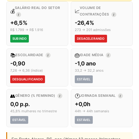
SALÁRIO REAL DO SETOR
VOLUME DE
💰
📈
CONTRATAÇÕES
I
I
+6,5%
-26,4%
R$ 1.799 → R$ 1.916
273 → 201 admissões
SUBINDO
DESACELERANDO
📚
🎂
ESCOLARIDADE
IDADE MÉDIA
I
I
-0,90
-1,0 ano
7,26 → 6,36 (índice)
33,2 → 32,2 anos
DESQUALIFICANDO
ESTÁVEL
👥
🕐
GÊNERO (% FEMININO)
JORNADA SEMANAL
I
I
0,0 p.p.
+0,0h
45,8% mulheres no trimestre
44h → 44h semanais
ESTÁVEL
ESTÁVEL