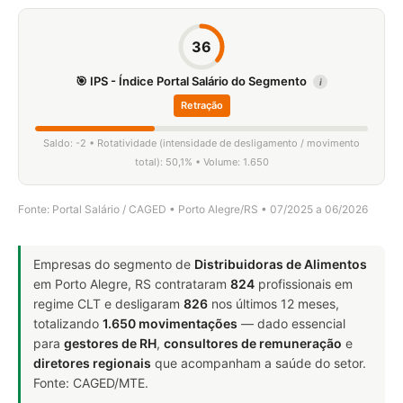
36
🎯 IPS - Índice Portal Salário do Segmento
i
Retração
Saldo: -2 • Rotatividade (intensidade de desligamento / movimento
total): 50,1% • Volume: 1.650
Fonte: Portal Salário / CAGED • Porto Alegre/RS • 07/2025 a 06/2026
Empresas do segmento de
Distribuidoras de Alimentos
em Porto Alegre, RS contrataram
824
profissionais em
regime CLT e desligaram
826
nos últimos 12 meses,
totalizando
1.650 movimentações
— dado essencial
para
gestores de RH
,
consultores de remuneração
e
diretores regionais
que acompanham a saúde do setor.
Fonte: CAGED/MTE.