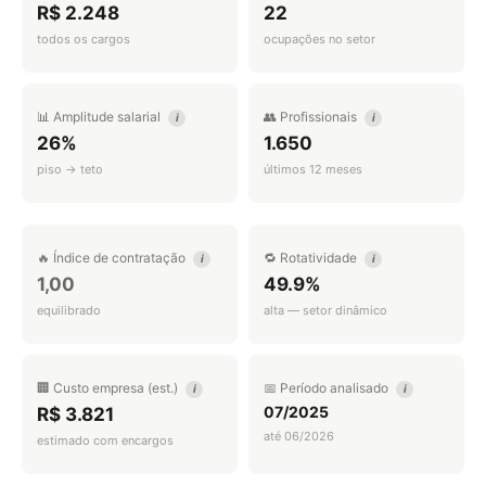
R$ 2.248
22
todos os cargos
ocupações no setor
📊 Amplitude salarial
👥 Profissionais
i
i
26%
1.650
piso → teto
últimos 12 meses
🔥 Índice de contratação
🔁 Rotatividade
i
i
1,00
49.9%
equilibrado
alta — setor dinâmico
🏢 Custo empresa (est.)
📅 Período analisado
i
i
07/2025
R$ 3.821
até 06/2026
estimado com encargos