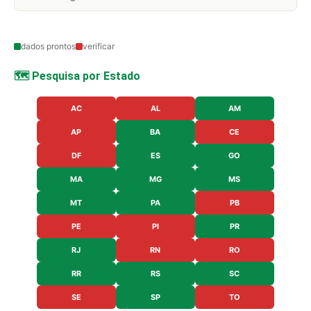
dados prontos
verificar
🗺️ Pesquisa por Estado
AC
AL
AM
AP
BA
CE
DF
ES
GO
MA
MG
MS
MT
PA
PB
PE
PI
PR
RJ
RN
RO
RR
RS
SC
SE
SP
TO