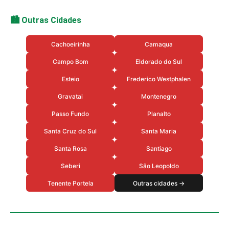
🏙️ Outras Cidades
Cachoeirinha
Camaqua
Campo Bom
Eldorado do Sul
Esteio
Frederico Westphalen
Gravatai
Montenegro
Passo Fundo
Planalto
Santa Cruz do Sul
Santa Maria
Santa Rosa
Santiago
Seberi
São Leopoldo
Tenente Portela
Outras cidades →