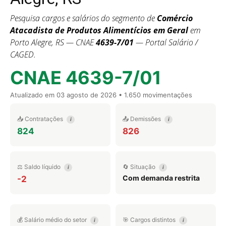
Pesquisa cargos e salários do segmento de
Comércio
Atacadista de Produtos Alimentícios em Geral
em
Porto Alegre, RS — CNAE
4639-7/01
— Portal Salário /
CAGED.
CNAE 4639-7/01
Atualizado em
03 agosto de 2026
• 1.650 movimentações
📥 Contratações
📤 Demissões
i
i
824
826
⚖️ Saldo líquido
🔄 Situação
i
i
Com demanda restrita
-2
💰 Salário médio do setor
🎯 Cargos distintos
i
i