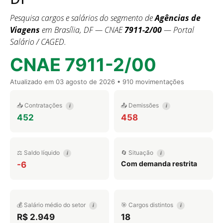
Pesquisa cargos e salários do segmento de
Agências de
Viagens
em Brasília, DF — CNAE
7911-2/00
— Portal
Salário / CAGED.
CNAE 7911-2/00
Atualizado em
03 agosto de 2026
• 910 movimentações
📥 Contratações
📤 Demissões
i
i
452
458
⚖️ Saldo líquido
🔄 Situação
i
i
Com demanda restrita
-6
💰 Salário médio do setor
🎯 Cargos distintos
i
i
R$ 2.949
18