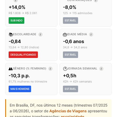
CONTRATAÇÕES
I
I
+14,0%
-8,0%
R$ 1.808 → R$ 2.061
125 → 115 admissões
SUBINDO
ESTÁVEL
📚
🎂
ESCOLARIDADE
IDADE MÉDIA
I
I
-0,84
-0,6 anos
13,64 → 12,80 (índice)
34,6 → 34,0 anos
DESQUALIFICANDO
ESTÁVEL
👥
🕐
GÊNERO (% FEMININO)
JORNADA SEMANAL
I
I
-10,3 p.p.
+0,5h
61,7% mulheres no trimestre
42h → 42h semanais
MAIS HOMENS
ESTÁVEL
Em Brasília, DF, nos últimos 12 meses (trimestres 07/2025
a 06/2026), o setor de
Agências de Viagens
apresentou
as seguintes transformações:
escolaridade