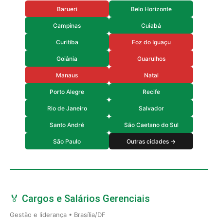
Barueri
Belo Horizonte
Campinas
Cuiabá
Curitiba
Foz do Iguaçu
Goiânia
Guarulhos
Manaus
Natal
Porto Alegre
Recife
Rio de Janeiro
Salvador
Santo André
São Caetano do Sul
São Paulo
Outras cidades →
🏅 Cargos e Salários Gerenciais
Gestão e liderança • Brasília/DF