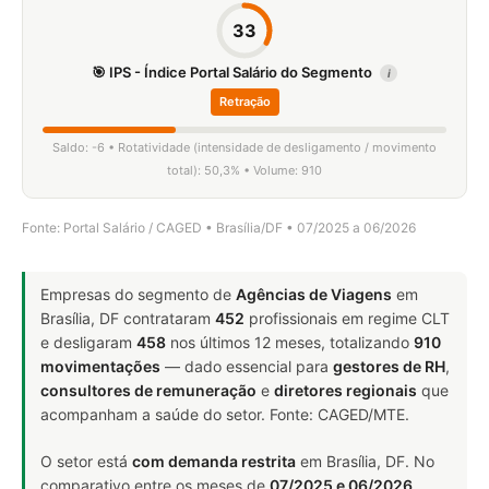
33
🎯 IPS - Índice Portal Salário do Segmento
i
Retração
Saldo: -6 • Rotatividade (intensidade de desligamento / movimento
total): 50,3% • Volume: 910
Fonte: Portal Salário / CAGED • Brasília/DF • 07/2025 a 06/2026
Empresas do segmento de
Agências de Viagens
em
Brasília, DF contrataram
452
profissionais em regime CLT
e desligaram
458
nos últimos 12 meses, totalizando
910
movimentações
— dado essencial para
gestores de RH
,
consultores de remuneração
e
diretores regionais
que
acompanham a saúde do setor. Fonte: CAGED/MTE.
O setor está
com demanda restrita
em Brasília, DF. No
comparativo entre os meses de
07/2025 e 06/2026
,