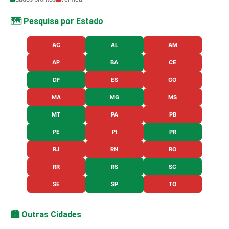
🗺️ Pesquisa por Estado
AC
AL
AM
AP
BA
CE
DF
ES
GO
MA
MG
MS
MT
PA
PB
PE
PI
PR
RJ
RN
RO
RR
RS
SC
SE
SP
TO
🏙️ Outras Cidades