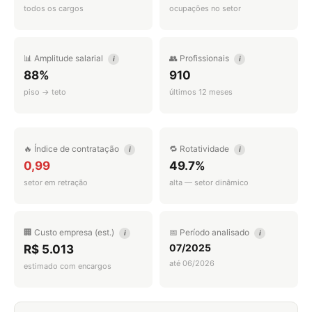
todos os cargos
ocupações no setor
📊 Amplitude salarial
👥 Profissionais
i
i
88%
910
piso → teto
últimos 12 meses
🔥 Índice de contratação
🔁 Rotatividade
i
i
0,99
49.7%
setor em retração
alta — setor dinâmico
🏢 Custo empresa (est.)
📅 Período analisado
i
i
07/2025
R$ 5.013
até 06/2026
estimado com encargos