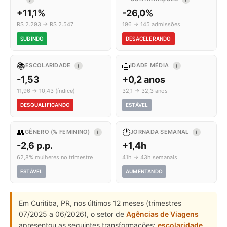
+11,1%
-26,0%
R$ 2.293 → R$ 2.547
196 → 145 admissões
SUBINDO
DESACELERANDO
📚
🎂
ESCOLARIDADE
IDADE MÉDIA
I
I
-1,53
+0,2 anos
11,96 → 10,43 (índice)
32,1 → 32,3 anos
DESQUALIFICANDO
ESTÁVEL
👥
🕐
GÊNERO (% FEMININO)
JORNADA SEMANAL
I
I
-2,6 p.p.
+1,4h
62,8% mulheres no trimestre
41h → 43h semanais
ESTÁVEL
AUMENTANDO
Em Curitiba, PR, nos últimos 12 meses (trimestres
07/2025 a 06/2026), o setor de
Agências de Viagens
apresentou as seguintes transformações:
escolaridade