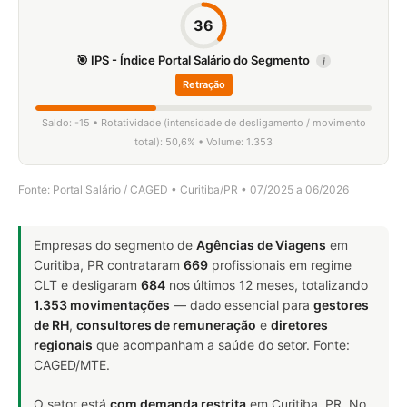
36
🎯 IPS - Índice Portal Salário do Segmento
i
Retração
Saldo: -15 • Rotatividade (intensidade de desligamento / movimento
total): 50,6% • Volume: 1.353
Fonte: Portal Salário / CAGED • Curitiba/PR • 07/2025 a 06/2026
Empresas do segmento de
Agências de Viagens
em
Curitiba, PR contrataram
669
profissionais em regime
CLT e desligaram
684
nos últimos 12 meses, totalizando
1.353 movimentações
— dado essencial para
gestores
de RH
,
consultores de remuneração
e
diretores
regionais
que acompanham a saúde do setor. Fonte:
CAGED/MTE.
O setor está
com demanda restrita
em Curitiba, PR. No