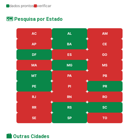
dados prontos
verificar
🗺️ Pesquisa por Estado
AC
AL
AM
AP
BA
CE
DF
ES
GO
MA
MG
MS
MT
PA
PB
PE
PI
PR
RJ
RN
RO
RR
RS
SC
SE
SP
TO
🏙️ Outras Cidades