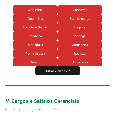
Araucária
Cascavel
Douradina
Foz do Iguaçu
Francisco Beltrão
Ivaipora
Londrina
Maringá
Mariópolis
Medianeira
Ponta Grossa
Realeza
Toledo
Umuarama
Outras cidades →
🏅 Cargos e Salários Gerenciais
Gestão e liderança • Curitiba/PR