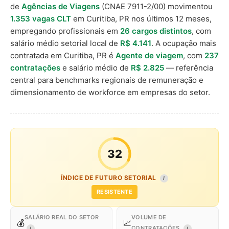
de
Agências de Viagens
(CNAE 7911-2/00) movimentou
1.353 vagas CLT
em Curitiba, PR nos últimos 12 meses,
empregando profissionais em
26 cargos distintos
, com
salário médio setorial local de
R$ 4.141
. A ocupação mais
contratada em Curitiba, PR é
Agente de viagem
, com
237
contratações
e salário médio de
R$ 2.825
— referência
central para benchmarks regionais de remuneração e
dimensionamento de workforce em empresas do setor.
32
ÍNDICE DE FUTURO SETORIAL
I
RESISTENTE
SALÁRIO REAL DO SETOR
VOLUME DE
💰
📈
CONTRATAÇÕES
I
I