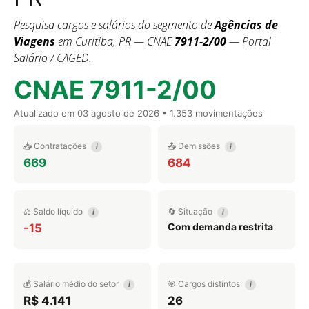
Pesquisa cargos e salários do segmento de
Agências de
Viagens
em Curitiba, PR — CNAE
7911-2/00
— Portal
Salário / CAGED.
CNAE 7911-2/00
Atualizado em
03 agosto de 2026
• 1.353 movimentações
📥 Contratações
📤 Demissões
i
i
669
684
⚖️ Saldo líquido
🔄 Situação
i
i
Com demanda restrita
-15
💰 Salário médio do setor
🎯 Cargos distintos
i
i
R$ 4.141
26