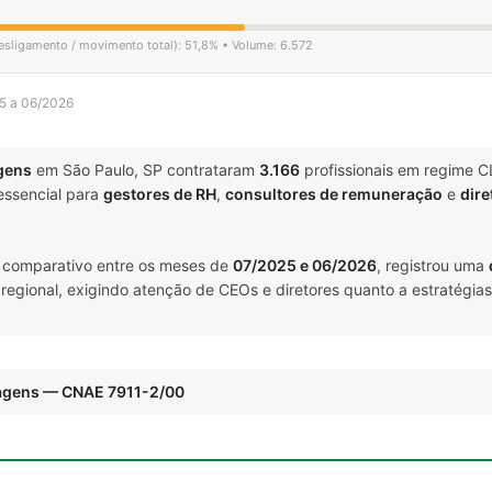
desligamento / movimento total): 51,8% • Volume: 6.572
25 a 06/2026
gens
em São Paulo, SP contrataram
3.166
profissionais em regime C
ssencial para
gestores de RH
,
consultores de remuneração
e
dire
 comparativo entre os meses de
07/2025 e 06/2026
, registrou uma
 regional, exigindo atenção de CEOs e diretores quanto a estratégias
iagens — CNAE 7911-2/00