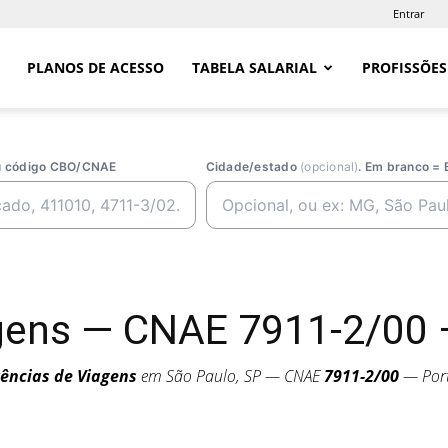
Entrar
PLANOS DE ACESSO
TABELA SALARIAL
PROFISSÕES
ou código CBO/CNAE
Cidade/estado
(opcional)
. Em branco = 
gens — CNAE 7911-2/00 
ências de Viagens
em São Paulo, SP — CNAE
7911-2/00
— Port