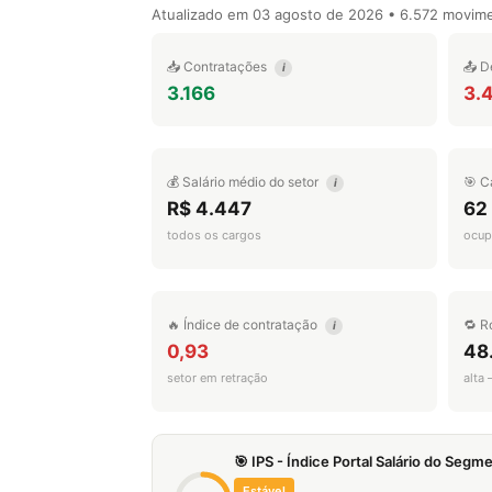
Atualizado em
03 agosto de 2026
• 6.572 movim
📥 Contratações
📤 D
i
3.166
3.
💰 Salário médio do setor
🎯 C
i
R$ 4.447
62
todos os cargos
ocup
🔥 Índice de contratação
🔁 R
i
0,93
48
setor em retração
alta
🎯 IPS - Índice Portal Salário do Seg
Estável