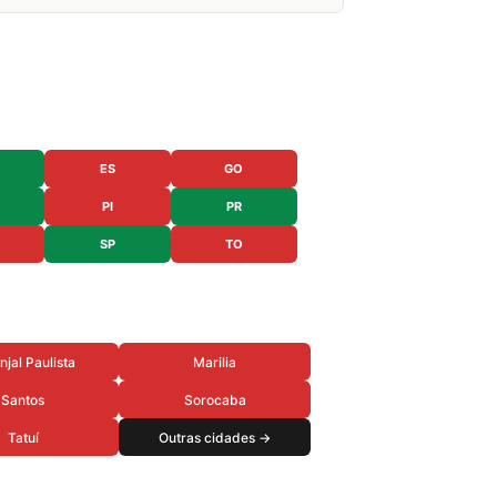
ES
GO
PI
PR
SP
TO
njal Paulista
Marilia
Santos
Sorocaba
Tatuí
Outras cidades →