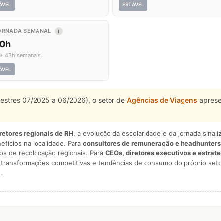
ÁVEL
ESTÁVEL
ORNADA SEMANAL
I
,0h
→ 43h semanais
ÁVEL
mestres 07/2025 a 06/2026), o setor de
Agências de Viagens
aprese
iretores regionais de RH
, a evolução da escolaridade e da jornada sina
nefícios na localidade. Para
consultores de remuneração e headhunters
os de recolocação regionais. Para
CEOs, diretores executivos e estrat
am transformações competitivas e tendências de consumo do próprio seto
.