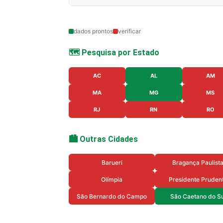
dados prontos
verificar
🗺️ Pesquisa por Estado
AC
AL
AM
MA
MG
MS
RJ
RN
RO
🏙️ Outras Cidades
Barueri
Bragança Paulist
Olímpia
Presidente Pruden
São Bernardo do Campo
São Caetano do Su