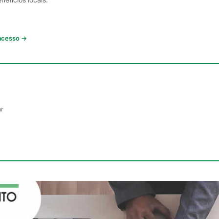
 acesso →
ar