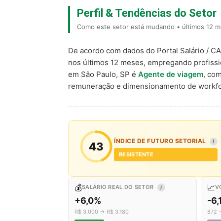
Perfil & Tendências do Setor
Como este setor está mudando • últimos 12 m
De acordo com dados do Portal Salário / C
nos últimos 12 meses, empregando profiss
em São Paulo, SP é
Agente de viagem
, co
remuneração e dimensionamento de workfo
ÍNDICE DE FUTURO SETORIAL
I
43
RESISTENTE
💰
📈
SALÁRIO REAL DO SETOR
V
I
+6,0%
-6,
R$ 3.000 → R$ 3.180
872 