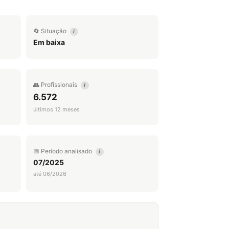
🔄 Situação
i
Em baixa
👥 Profissionais
i
6.572
últimos 12 meses
📅 Período analisado
i
07/2025
até 06/2026