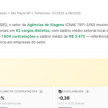
eses • São Paulo/SP • Trimestres: 07/2025 a 06/2026
AGED, o setor de
Agências de Viagens
(CNAE 7911-2/00) movi
ionais em
62 cargos distintos
, com salário médio setorial local
m
1.604 contratações
e salário médio de
R$ 3.475
— referência
rce em empresas do setor.
📚
OLUME DE CONTRATAÇÕES
ESCOLARIDADE
I
I
1%
-0,38
→ 819 admissões
12,11 → 11,73 (índice)