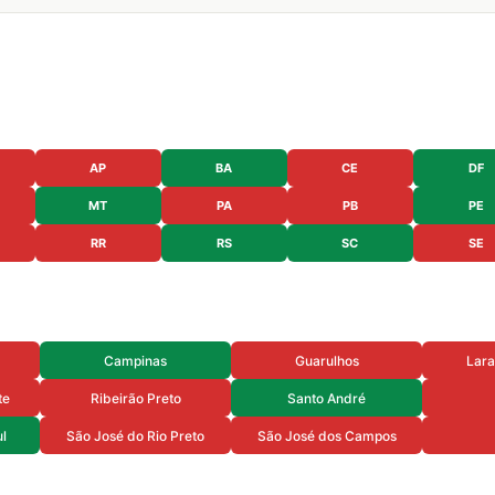
AP
BA
CE
DF
MT
PA
PB
PE
RR
RS
SC
SE
a
Campinas
Guarulhos
Lara
te
Ribeirão Preto
Santo André
l
São José do Rio Preto
São José dos Campos