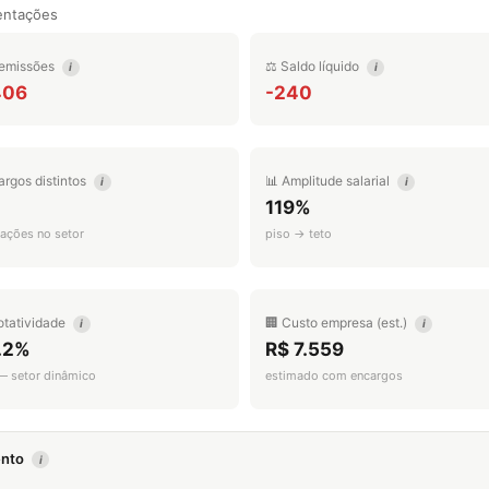
entações
emissões
⚖️ Saldo líquido
i
i
406
-240
argos distintos
📊 Amplitude salarial
i
i
119%
ações no setor
piso → teto
otatividade
🏢 Custo empresa (est.)
i
i
.2%
R$ 7.559
 — setor dinâmico
estimado com encargos
mento
i