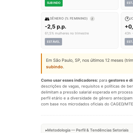
SUBINDO
EST
👥
🕐
GÊNERO (% FEMININO)
J
I
-2,5 p.p.
+0
61,5% mulheres no trimestre
43h 
ESTÁVEL
EST
Em São Paulo, SP, nos últimos 12 meses (tri
subindo
.
Como usar esses indicadores:
para
gestores e d
descrições de vagas, requisitos e políticas de be
delimitam a pressão salarial esperada em process
perfil etário e a diversidade de gênero antecip
com base nos microdados oficiais do CAGED/MTE
Metodologia — Perfil & Tendências Setoriais