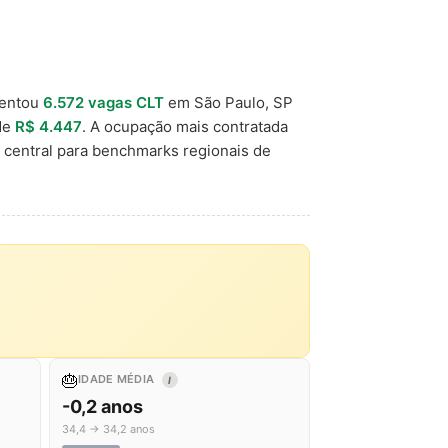
mentou
6.572 vagas CLT
em São Paulo, SP
 de
R$ 4.447
. A ocupação mais contratada
 central para benchmarks regionais de
🎂
IDADE MÉDIA
I
-0,2 anos
34,4 → 34,2 anos