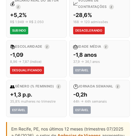
SALÁRIO REAL DO SETOR
VOLUME DE
💰
📈
CONTRATAÇÕES
I
I
+5,2%
-28,6%
R$ 1.949 → R$ 2.050
168 → 120 admissões
SUBINDO
DESACELERANDO
📚
🎂
ESCOLARIDADE
IDADE MÉDIA
I
I
-1,09
-1,8 anos
8,96 → 7,87 (índice)
37,9 → 36,1 anos
DESQUALIFICANDO
ESTÁVEL
👥
🕐
GÊNERO (% FEMININO)
JORNADA SEMANAL
I
I
+1,3 p.p.
-0,2h
35,8% mulheres no trimestre
44h → 44h semanais
ESTÁVEL
ESTÁVEL
Em Recife, PE, nos últimos 12 meses (trimestres 07/2025
a 06/2026), o setor de
Agências de Viagens
apresentou