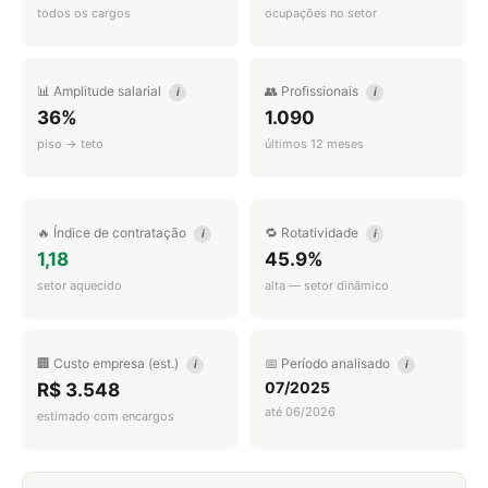
todos os cargos
ocupações no setor
📊 Amplitude salarial
👥 Profissionais
i
i
36%
1.090
piso → teto
últimos 12 meses
🔥 Índice de contratação
🔁 Rotatividade
i
i
1,18
45.9%
setor aquecido
alta — setor dinâmico
🏢 Custo empresa (est.)
📅 Período analisado
i
i
07/2025
R$ 3.548
até 06/2026
estimado com encargos