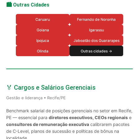
🏙️ Outras Cidades
Caruaru
Fernando de Noronha
Goiana
Igarassu
Ipojuca
Jaboatão dos Guararapes
Olinda
Outras cidades →
🏅 Cargos e Salários Gerenciais
Gestão e liderança • Recife/PE
Benchmark salarial de posições gerenciais no setor em Recife,
PE — essencial para
diretores executivos, CEOs regionais
e
consultores de remuneração executiva
calibrarem pacotes
de C-Level, planos de sucessão e políticas de bônus na
localidade.