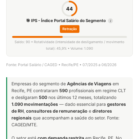
44
🎯 IPS - Índice Portal Salário do Segmento
i
Retração
Saldo: 90 • Rotatividade (intensidade de desligamento / movimento
total): 45,9% • Volume: 1.090
Fonte: Portal Salário / CAGED • Recife/PE • 07/2025 a 06/2026
Empresas do segmento de
Agências de Viagens
em
Recife, PE contrataram
590
profissionais em regime CLT
e desligaram
500
nos últimos 12 meses, totalizando
1.090 movimentações
— dado essencial para
gestores
de RH
,
consultores de remuneração
e
diretores
regionais
que acompanham a saúde do setor. Fonte:
CAGED/MTE.
O setor está
com demanda restrita
em Recife, PE. No