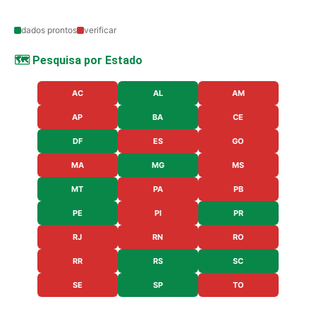
dados prontos
verificar
🗺️ Pesquisa por Estado
AC
AL
AM
AP
BA
CE
DF
ES
GO
MA
MG
MS
MT
PA
PB
PE
PI
PR
RJ
RN
RO
RR
RS
SC
SE
SP
TO