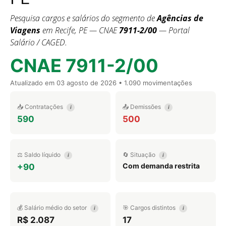
Pesquisa cargos e salários do segmento de
Agências de
Viagens
em Recife, PE — CNAE
7911-2/00
— Portal
Salário / CAGED.
CNAE 7911-2/00
Atualizado em
03 agosto de 2026
• 1.090 movimentações
📥 Contratações
📤 Demissões
i
i
590
500
⚖️ Saldo líquido
🔄 Situação
i
i
Com demanda restrita
+90
💰 Salário médio do setor
🎯 Cargos distintos
i
i
R$ 2.087
17