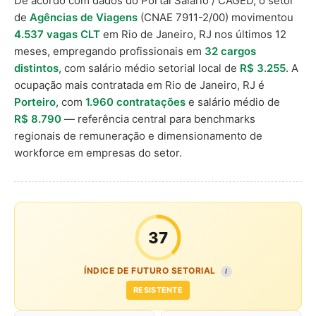
De acordo com dados do Portal Salário / CAGED, o setor
de
Agências de Viagens
(CNAE 7911-2/00) movimentou
4.537 vagas CLT
em Rio de Janeiro, RJ nos últimos 12
meses, empregando profissionais em
32 cargos
distintos
, com salário médio setorial local de
R$ 3.255
. A
ocupação mais contratada em Rio de Janeiro, RJ é
Porteiro
, com
1.960 contratações
e salário médio de
R$ 8.790
— referência central para benchmarks
regionais de remuneração e dimensionamento de
workforce em empresas do setor.
37
ÍNDICE DE FUTURO SETORIAL
I
RESISTENTE