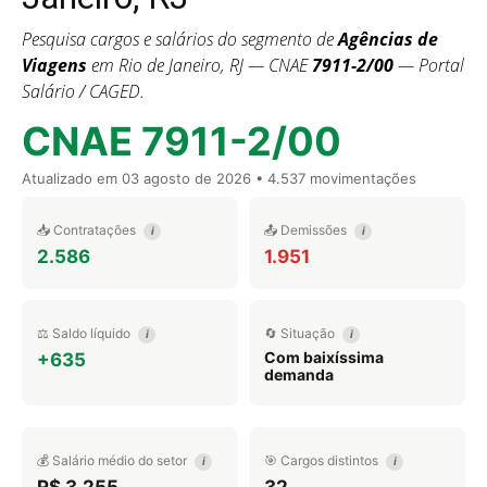
Pesquisa cargos e salários do segmento de
Agências de
Viagens
em Rio de Janeiro, RJ — CNAE
7911-2/00
— Portal
Salário / CAGED.
CNAE 7911-2/00
Atualizado em
03 agosto de 2026
• 4.537 movimentações
📥 Contratações
📤 Demissões
i
i
2.586
1.951
⚖️ Saldo líquido
🔄 Situação
i
i
Com baixíssima
+635
demanda
💰 Salário médio do setor
🎯 Cargos distintos
i
i