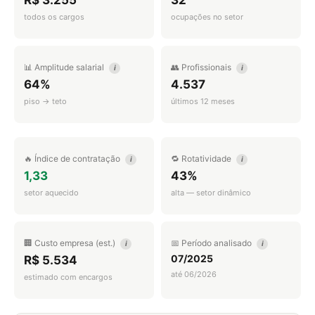
R$ 3.255
32
todos os cargos
ocupações no setor
📊 Amplitude salarial
👥 Profissionais
i
i
64%
4.537
piso → teto
últimos 12 meses
🔥 Índice de contratação
🔁 Rotatividade
i
i
1,33
43%
setor aquecido
alta — setor dinâmico
🏢 Custo empresa (est.)
📅 Período analisado
i
i
07/2025
R$ 5.534
até 06/2026
estimado com encargos