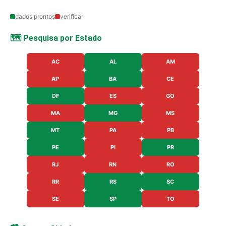
dados prontos
verificar
🗺️ Pesquisa por Estado
AC
AL
AM
AP
BA
CE
DF
ES
GO
MA
MG
MS
MT
PA
PB
PE
PI
PR
RJ
RN
RO
RR
RS
SC
SE
SP
TO