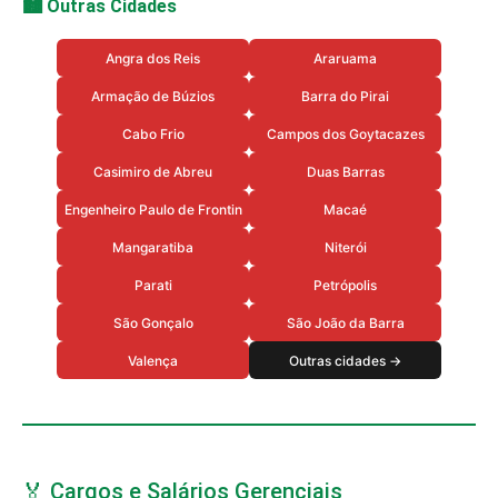
🏙️ Outras Cidades
Angra dos Reis
Araruama
Armação de Búzios
Barra do Pirai
Cabo Frio
Campos dos Goytacazes
Casimiro de Abreu
Duas Barras
Engenheiro Paulo de Frontin
Macaé
Mangaratiba
Niterói
Parati
Petrópolis
São Gonçalo
São João da Barra
Valença
Outras cidades →
🏅 Cargos e Salários Gerenciais