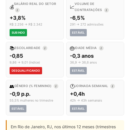
SALÁRIO REAL DO SETOR
VOLUME DE
💰
📈
CONTRATAÇÕES
I
I
+3,8%
-6,5%
R$ 2.256 → R$ 2.342
291 → 272 admissões
SUBINDO
ESTÁVEL
📚
🎂
ESCOLARIDADE
IDADE MÉDIA
I
I
-0,85
-0,3 anos
9,86 → 9,01 (índice)
36,9 → 36,6 anos
DESQUALIFICANDO
ESTÁVEL
👥
🕐
GÊNERO (% FEMININO)
JORNADA SEMANAL
I
I
-0,9 p.p.
+0,4h
55,5% mulheres no trimestre
42h → 43h semanais
ESTÁVEL
ESTÁVEL
Em Rio de Janeiro, RJ, nos últimos 12 meses (trimestres