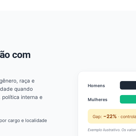
não com
 gênero, raça e
Homens
ridade quando
 política interna e
Mulheres
−22%
Gap:
· control
or cargo e localidade
Exemplo ilustrativo. Os valo