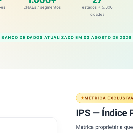
+
1.000+
27
ões
CNAEs / segmentos
estados + 5.600
cidades
BANCO DE DADOS ATUALIZADO EM
03 AGOSTO DE 2026
MÉTRICA EXCLUSIV
IPS — Índice P
Métrica proprietária qu