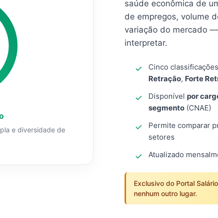
saúde econômica de um
de empregos, volume d
variação do mercado — 
interpretar.
Cinco classificaçõe
Retração
,
Forte Re
Disponível
por carg
segmento
(CNAE)
o
Permite comparar pro
mpla e diversidade de
setores
Atualizado mensal
Exclusivo do Portal Salári
nenhum outro lugar.