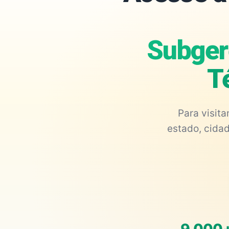
Subgere
T
Para visit
estado, cidad