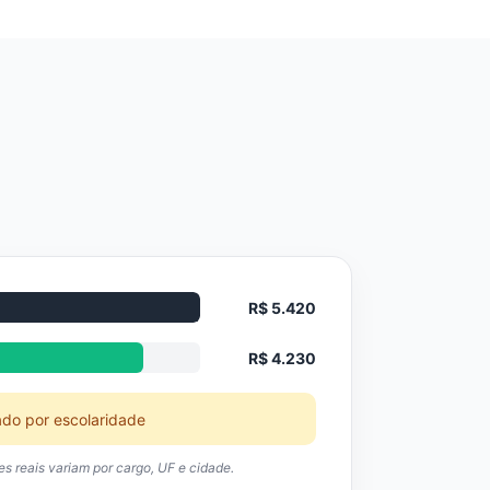
R$ 5.420
R$ 4.230
ado por escolaridade
res reais variam por cargo, UF e cidade.