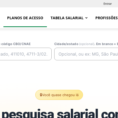
Entrar
PLANOS DE ACESSO
TABELA SALARIAL
PROFISSÕES
ou código CBO/CNAE
Cidade/estado
(opcional)
. Em branco = 
🔒
Você quase chegou lá
pesquisa salarial c