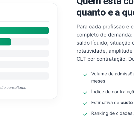
Quem está co
quanto e a qu
Para cada profissão e 
completo de demanda: 
saldo líquido, situação
rotatividade, amplitude
CLT por contratação. D
Volume de admissõ
meses
ssão consultada.
Índice de contrataçã
Estimativa de
custo
Ranking de cidades