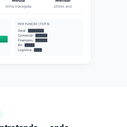
Média
Mensal
linha tracejada
último ano
POR FUNÇÃO (TOP 5)
Geral · ████████
Comercial · ██████
Financeiro · ██████
RH · █████
Logística · ████