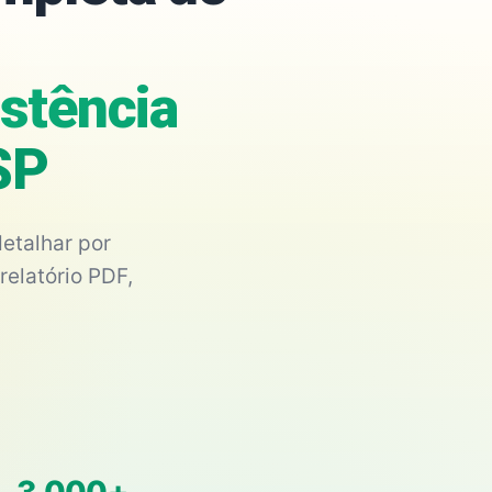
istência
SP
etalhar por
relatório PDF,