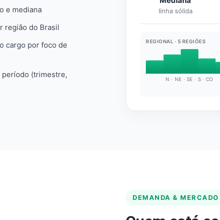
Mediana
io e mediana
linha sólida
r região do Brasil
REGIONAL · 5 REGIÕES
do cargo por foco de
e período (trimestre,
N · NE · SE · S · CO
DEMANDA & MERCADO