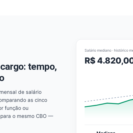
Salário mediano · histórico m
R$ 4.820,0
cargo: tempo,
o
mensal de salário
comparando as cinco
or função ou
es para o mesmo CBO —