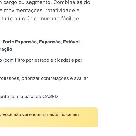
 cargo ou segmento. Combina saldo
e movimentações, rotatividade e
tudo num único número fácil de
s:
Forte Expansão
,
Expansão
,
Estável
,
tração
o
(com filtro por estado e cidade)
e por
fissões, priorizar contratações e avaliar
mente com a base do CAGED
o. Você não vai encontrar este índice em