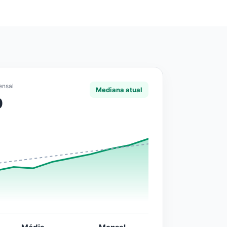
ensal
Mediana atual
0