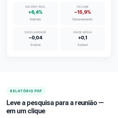
SALÁRIO REAL
VOLUME
+6,4%
−15,9%
Subindo
Desacelerando
ESCOLARIDADE
IDADE MÉDIA
−0,04
+0,1
Estável
Estável
RELATÓRIO PDF
Leve a pesquisa para a reunião —
em um clique