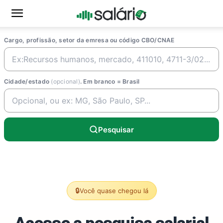
Cargo, profissão, setor da emresa ou código CBO/CNAE
Cidade/estado
(opcional)
. Em branco = Brasil
Pesquisar
🔒
Você quase chegou lá