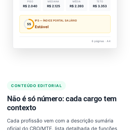
PISO
MEDIANA
MÉDIA
TETO
R$ 2.040
R$ 2.125
R$ 2.393
R$ 3.353
IPS — ÍNDICE PORTAL SALÁRIO
55
Estável
6 páginas · A4
CONTEÚDO EDITORIAL
Não é só número: cada cargo tem
contexto
Cada profissão vem com a descrição sumária
oficial do CBO/MTE, lista detalhada de funções