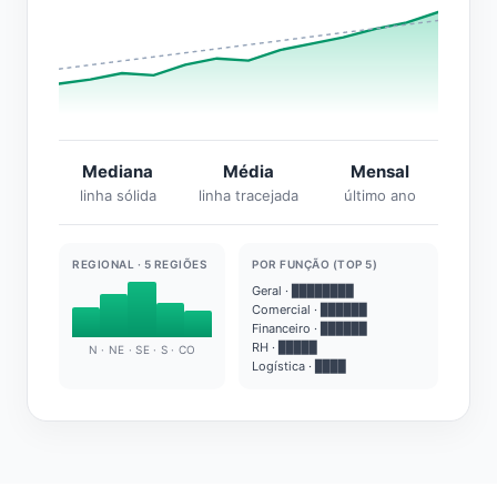
Mediana
Média
Mensal
linha sólida
linha tracejada
último ano
REGIONAL · 5 REGIÕES
POR FUNÇÃO (TOP 5)
Geral · ████████
Comercial · ██████
Financeiro · ██████
RH · █████
N · NE · SE · S · CO
Logística · ████