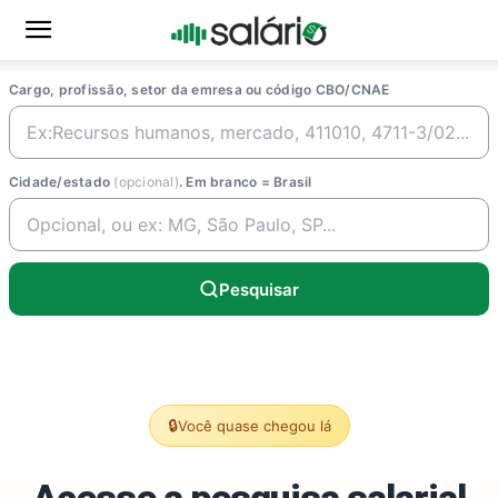
Cargo, profissão, setor da emresa ou código CBO/CNAE
Cidade/estado
(opcional)
. Em branco = Brasil
Pesquisar
🔒
Você quase chegou lá