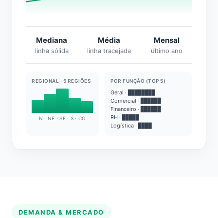
Mediana
Média
Mensal
linha sólida
linha tracejada
último ano
REGIONAL · 5 REGIÕES
POR FUNÇÃO (TOP 5)
Geral · ████████
Comercial · ██████
Financeiro · ██████
RH · █████
N · NE · SE · S · CO
Logística · ████
DEMANDA & MERCADO