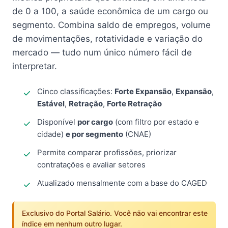
de 0 a 100, a saúde econômica de um cargo ou
segmento. Combina saldo de empregos, volume
de movimentações, rotatividade e variação do
mercado — tudo num único número fácil de
interpretar.
Cinco classificações:
Forte Expansão
,
Expansão
,
Estável
,
Retração
,
Forte Retração
Disponível
por cargo
(com filtro por estado e
cidade)
e por segmento
(CNAE)
Permite comparar profissões, priorizar
contratações e avaliar setores
Atualizado mensalmente com a base do CAGED
Exclusivo do Portal Salário. Você não vai encontrar este
índice em nenhum outro lugar.