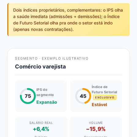
Dois índices proprietários, complementares: o IPS olha
a saúde imediata (admissões + demissões); o Índice
de Futuro Setorial olha pra onde o setor está indo
(apenas novas contratações).
SEGMENTO · EXEMPLO ILUSTRATIVO
Comércio varejista
Índice de
IPS do
Futuro Setorial
segmento
75
45
EXCLUSIVO
Expansão
Estável
SALÁRIO REAL
VOLUME
+6,4%
−15,9%