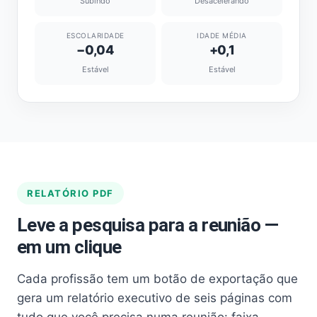
Subindo
Desacelerando
ESCOLARIDADE
IDADE MÉDIA
−0,04
+0,1
Estável
Estável
RELATÓRIO PDF
Leve a pesquisa para a reunião —
em um clique
Cada profissão tem um botão de exportação que
gera um relatório executivo de seis páginas com