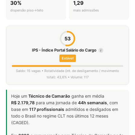
30%
1,29
dispersão piso→teto
mais admissões
53
IPS - Índice Portal Salário do Cargo
i
Estável
Saldo: 15 vagas • Rotatividade (int. de desligamento / movimento
total): 43,6% • Volume: 117
Hoje um
Técnico de Camarão
ganha em média
R$ 2.179,78
para uma jornada de
44h semanais
, com
base em
117 profissionais
admitidos e desligados em
todo o Brasil no regime CLT nos últimos 12 meses
(CAGED).