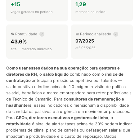
+15
1,29
vagas geradas no período
mercado aquecido
🔁 Rotatividade
📅 Período analisado
i
i
07/2025
43.6%
até 06/2026
alta — mercado dinâmico
Como usar esses dados na sua operação:
para
gestores e
diretores de RH
, o
saldo líquido
combinado com o
índice de
contratação
antecipa a pressão competitiva por talentos —
saldo positivo e índice acima de 1,0 exigem revisão de política
salarial, benefícios e marca empregadora para reter profissionais
de Técnico de Camarão. Para
consultores de remuneração e
headhunters
, esses indicadores dimensionam a disponibilidade
de candidatos passivos e a urgência em movimentar processos.
Para
CEOs, diretores executivos e gestores de linha
, a
rotatividade
é sinal de alerta: taxas acima de 30% podem indicar
problemas de clima, plano de carreira ou defasagem salarial que
impactam a produtividade e o custo de reposição. Dados