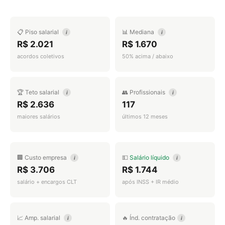
📋 Piso salarial
📊 Mediana
i
i
R$ 2.021
R$ 1.670
acordos coletivos
50% acima / abaixo
🏆 Teto salarial
👥 Profissionais
i
i
R$ 2.636
117
maiores salários
últimos 12 meses
🏢 Custo empresa
💵
Salário líquido
i
i
R$ 3.706
R$ 1.744
salário + encargos CLT
após INSS + IR médio
📈 Amp. salarial
🔥 Índ. contratação
i
i