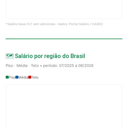
*Salário base CLT sem adicionais · dados: Portal Salário / CAGED
🗺️ Salário por região do Brasil
Piso · Média · Teto • período: 07/2025 a 06/2026
Piso
Média
Teto