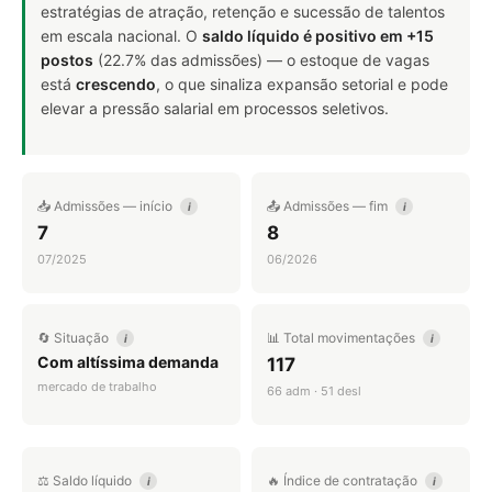
estratégias de atração, retenção e sucessão de talentos
em escala nacional. O
saldo líquido é positivo em +15
postos
(22.7% das admissões) — o estoque de vagas
está
crescendo
, o que sinaliza expansão setorial e pode
elevar a pressão salarial em processos seletivos.
📥 Admissões — início
📤 Admissões — fim
i
i
7
8
07/2025
06/2026
🔄 Situação
📊 Total movimentações
i
i
Com altíssima demanda
117
mercado de trabalho
66 adm · 51 desl
⚖️ Saldo líquido
🔥 Índice de contratação
i
i