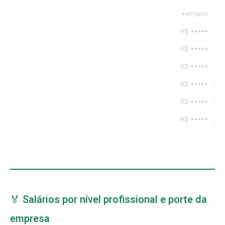
••h/sem
R$ •••••
R$ •••••
R$ •••••
R$ •••••
R$ •••••
R$ •••••
🏅 Salários por nível profissional e porte da
empresa