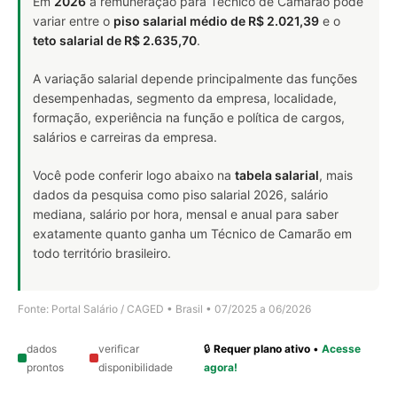
Em
2026
a remuneração para Técnico de Camarão pode
variar entre o
piso salarial médio de R$ 2.021,39
e o
teto salarial de R$ 2.635,70
.
A variação salarial depende principalmente das funções
desempenhadas, segmento da empresa, localidade,
formação, experiência na função e política de cargos,
salários e carreiras da empresa.
Você pode conferir logo abaixo na
tabela salarial
, mais
dados da pesquisa como piso salarial 2026, salário
mediana, salário por hora, mensal e anual para saber
exatamente quanto ganha um Técnico de Camarão em
todo território brasileiro.
Fonte: Portal Salário / CAGED • Brasil • 07/2025 a 06/2026
dados
verificar
🔒
Requer plano ativo
•
Acesse
prontos
disponibilidade
agora!