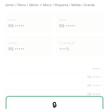
Júnior / Pleno / Sênior × Micro / Pequena / Média / Grande
Júnior
Pleno
R$ •••••
R$ •••••
Sênior
📈 Variação
R$ •••••
+••%
•••••
R$ •••••
R$ •••••
R$ •••••
🔒