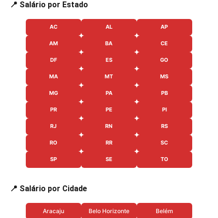
📍 Salário por Estado
AC
AL
AP
AM
BA
CE
DF
ES
GO
MA
MT
MS
MG
PA
PB
PR
PE
PI
RJ
RN
RS
RO
RR
SC
SP
SE
TO
📍 Salário por Cidade
Aracaju
Belo Horizonte
Belém