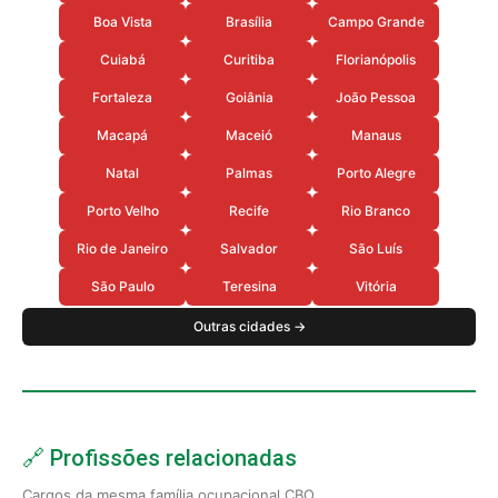
Boa Vista
Brasília
Campo Grande
Cuiabá
Curitiba
Florianópolis
Fortaleza
Goiânia
João Pessoa
Macapá
Maceió
Manaus
Natal
Palmas
Porto Alegre
Porto Velho
Recife
Rio Branco
Rio de Janeiro
Salvador
São Luís
São Paulo
Teresina
Vitória
Outras cidades →
🔗 Profissões relacionadas
Cargos da mesma família ocupacional CBO