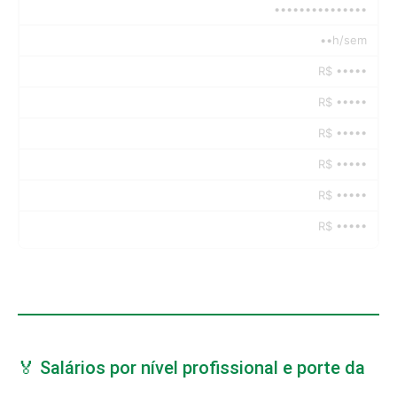
•••••••••••••••
••h/sem
R$ •••••
R$ •••••
R$ •••••
R$ •••••
R$ •••••
R$ •••••
🏅 Salários por nível profissional e porte da