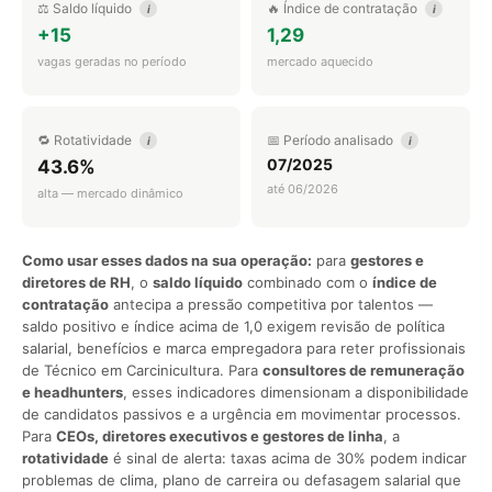
⚖️ Saldo líquido
🔥 Índice de contratação
i
i
+15
1,29
vagas geradas no período
mercado aquecido
🔁 Rotatividade
📅 Período analisado
i
i
07/2025
43.6%
até 06/2026
alta — mercado dinâmico
Como usar esses dados na sua operação:
para
gestores e
diretores de RH
, o
saldo líquido
combinado com o
índice de
contratação
antecipa a pressão competitiva por talentos —
saldo positivo e índice acima de 1,0 exigem revisão de política
salarial, benefícios e marca empregadora para reter profissionais
de Técnico em Carcinicultura. Para
consultores de remuneração
e headhunters
, esses indicadores dimensionam a disponibilidade
de candidatos passivos e a urgência em movimentar processos.
Para
CEOs, diretores executivos e gestores de linha
, a
rotatividade
é sinal de alerta: taxas acima de 30% podem indicar
problemas de clima, plano de carreira ou defasagem salarial que