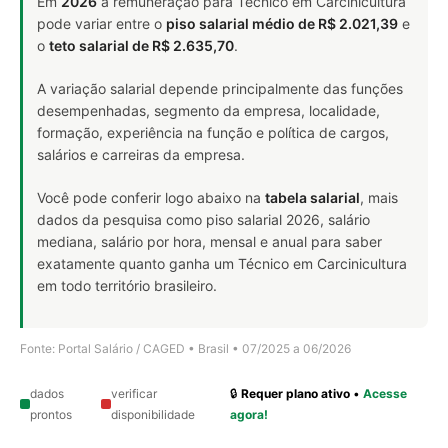
Em
2026
a remuneração para Técnico em Carcinicultura
pode variar entre o
piso salarial médio de R$ 2.021,39
e
o
teto salarial de R$ 2.635,70
.
A variação salarial depende principalmente das funções
desempenhadas, segmento da empresa, localidade,
formação, experiência na função e política de cargos,
salários e carreiras da empresa.
Você pode conferir logo abaixo na
tabela salarial
, mais
dados da pesquisa como piso salarial 2026, salário
mediana, salário por hora, mensal e anual para saber
exatamente quanto ganha um Técnico em Carcinicultura
em todo território brasileiro.
Fonte: Portal Salário / CAGED • Brasil • 07/2025 a 06/2026
dados
verificar
🔒
Requer plano ativo
•
Acesse
prontos
disponibilidade
agora!