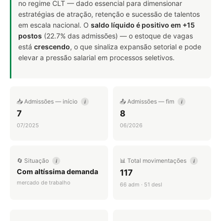
no regime CLT — dado essencial para dimensionar
estratégias de atração, retenção e sucessão de talentos
em escala nacional. O
saldo líquido é positivo em +15
postos
(22.7% das admissões) — o estoque de vagas
está
crescendo
, o que sinaliza expansão setorial e pode
elevar a pressão salarial em processos seletivos.
📥 Admissões — início
📤 Admissões — fim
i
i
7
8
07/2025
06/2026
🔄 Situação
📊 Total movimentações
i
i
Com altíssima demanda
117
mercado de trabalho
66 adm · 51 desl