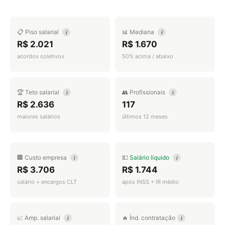
📋 Piso salarial
📊 Mediana
i
i
R$ 2.021
R$ 1.670
acordos coletivos
50% acima / abaixo
🏆 Teto salarial
👥 Profissionais
i
i
R$ 2.636
117
maiores salários
últimos 12 meses
🏢 Custo empresa
💵
Salário líquido
i
i
R$ 3.706
R$ 1.744
salário + encargos CLT
após INSS + IR médio
📈 Amp. salarial
🔥 Índ. contratação
i
i