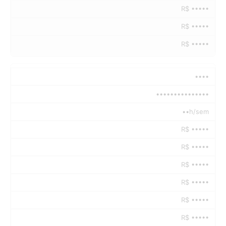
R$ •••••
R$ •••••
R$ •••••
••••
•••••••••••••••
••h/sem
R$ •••••
R$ •••••
R$ •••••
R$ •••••
R$ •••••
R$ •••••