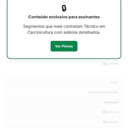
••h/sem
🔒
R$ •••••
Conteúdo exclusivo para assinantes
R$ •••••
Segmentos que mais contratam Técnico em
Carcinicultura com salários detalhados.
R$ •••••
R$ •••••
Ver Planos
R$ •••••
R$ •••••
••••
•••••••••••••••
••h/sem
R$ •••••
R$ •••••