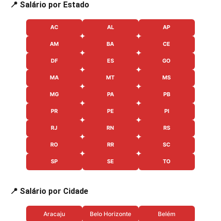
📍 Salário por Estado
AC
AL
AP
AM
BA
CE
DF
ES
GO
MA
MT
MS
MG
PA
PB
PR
PE
PI
RJ
RN
RS
RO
RR
SC
SP
SE
TO
📍 Salário por Cidade
Aracaju
Belo Horizonte
Belém