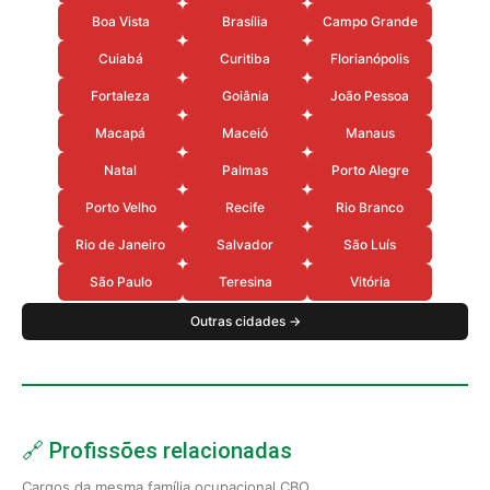
Boa Vista
Brasília
Campo Grande
Cuiabá
Curitiba
Florianópolis
Fortaleza
Goiânia
João Pessoa
Macapá
Maceió
Manaus
Natal
Palmas
Porto Alegre
Porto Velho
Recife
Rio Branco
Rio de Janeiro
Salvador
São Luís
São Paulo
Teresina
Vitória
Outras cidades →
🔗 Profissões relacionadas
Cargos da mesma família ocupacional CBO