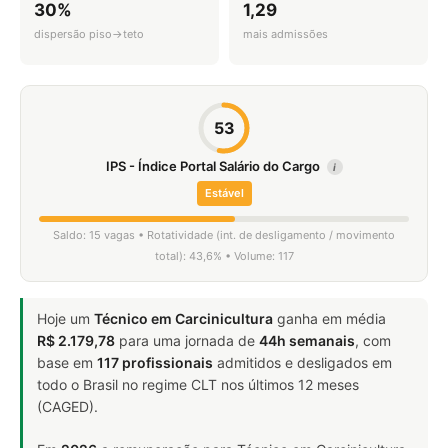
30%
1,29
dispersão piso→teto
mais admissões
53
IPS - Índice Portal Salário do Cargo
i
Estável
Saldo: 15 vagas • Rotatividade (int. de desligamento / movimento
total): 43,6% • Volume: 117
Hoje um
Técnico em Carcinicultura
ganha em média
R$ 2.179,78
para uma jornada de
44h semanais
, com
base em
117 profissionais
admitidos e desligados em
todo o Brasil no regime CLT nos últimos 12 meses
(CAGED).