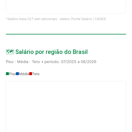
*Salário base CLT sem adicionais · dados: Portal Salário / CAGED
🗺️ Salário por região do Brasil
Piso · Média · Teto • período: 07/2025 a 06/2026
Piso
Média
Teto