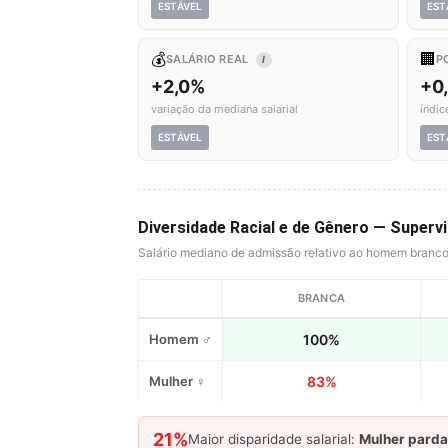
ESTÁVEL
EST
💰
🏢
SALÁRIO REAL
P
I
+2,0%
+0
variação da mediana salarial
índic
ESTÁVEL
EST
Diversidade Racial e de Gênero — Super
Salário mediano de admissão relativo ao homem branc
BRANCA
Homem ♂
100%
Mulher ♀
83%
21%
Maior disparidade salarial:
Mulher parda