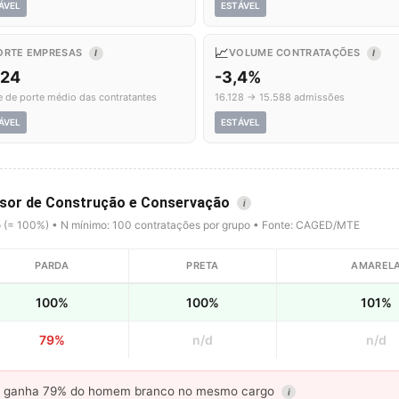
ÁVEL
ESTÁVEL
📈
ORTE EMPRESAS
VOLUME CONTRATAÇÕES
I
I
,24
-3,4%
e de porte médio das contratantes
16.128 → 15.588 admissões
ÁVEL
ESTÁVEL
visor de Construção e Conservação
i
o (= 100%) • N mínimo: 100 contratações por grupo • Fonte: CAGED/MTE
PARDA
PRETA
AMAREL
100%
100%
101%
79%
n/d
n/d
ganha 79% do homem branco no mesmo cargo
i