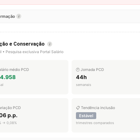
formação
i
ução e Conservação
i
l • Pesquisa exclusiva Portal Salário
alário médio PCD
🕐 Jornada PCD
 4.958
44h
al
semanais
ariação PCD
📋 Tendência inclusão
06 p.p.
Estável
% → 0,08%
trimestres comparados