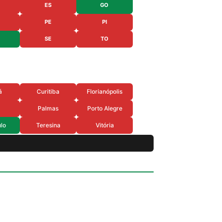
ES
GO
PE
PI
SE
TO
á
Curitiba
Florianópolis
Palmas
Porto Alegre
lo
Teresina
Vitória