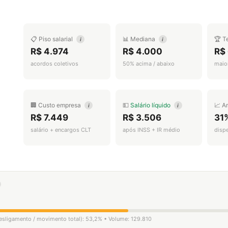
📋 Piso salarial
📊 Mediana
🏆 T
i
i
R$ 4.974
R$ 4.000
R$
acordos coletivos
50% acima / abaixo
maior
🏢 Custo empresa
💵
Salário líquido
📈 A
i
i
R$ 7.449
R$ 3.506
31
salário + encargos CLT
após INSS + IR médio
disp
desligamento / movimento total): 53,2% • Volume: 129.810