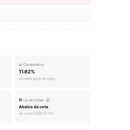
📊 Comparativo
11.62%
vs média geral do cargo
🏢 Lei de Cotas
i
Abaixo da cota
ref. Lei 8.213/91 (2-5%)