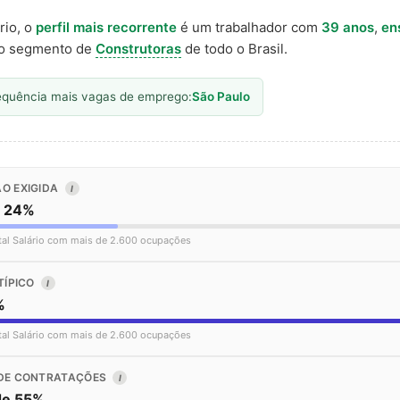
rio, o
perfil mais recorrente
é um trabalhador com
39 anos
,
en
o segmento de
Construtoras
de todo o Brasil.
equência mais vagas de emprego:
São Paulo
O EXIGIDA
I
o 24%
tal Salário com mais de 2.600 ocupações
TÍPICO
I
%
tal Salário com mais de 2.600 ocupações
DE CONTRATAÇÕES
I
de 55%