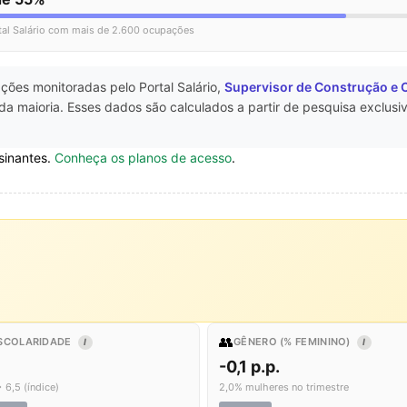
tal Salário com mais de 2.600 ocupações
ções monitoradas pelo Portal Salário,
Supervisor de Construção e
a maioria. Esses dados são calculados a partir de pesquisa exclusi
sinantes.
Conheça os planos de acesso
.
👥
SCOLARIDADE
GÊNERO (% FEMININO)
I
I
-0,1 p.p.
 6,5 (índice)
2,0% mulheres no trimestre