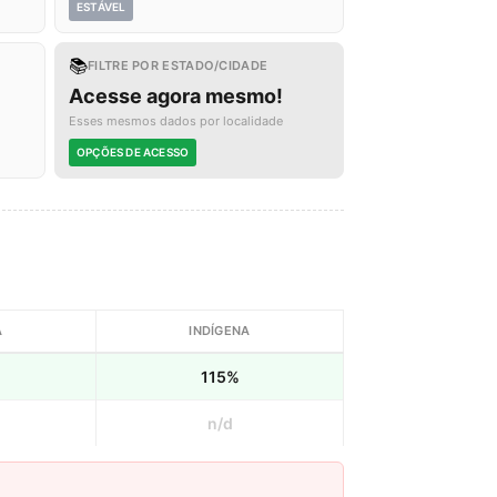
ESTÁVEL
📚
FILTRE POR ESTADO/CIDADE
Acesse agora mesmo!
Esses mesmos dados por localidade
OPÇÕES DE ACESSO
A
INDÍGENA
115%
n/d