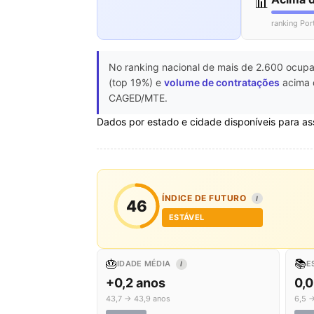
📊
ranking Por
No ranking nacional de mais de 2.600 ocupa
(top 19%) e
volume de contratações
acima d
CAGED/MTE.
Dados por estado e cidade disponíveis para as
ÍNDICE DE FUTURO
I
46
ESTÁVEL
🎂
📚
IDADE MÉDIA
E
I
+0,2 anos
0,0
43,7 → 43,9 anos
6,5 →