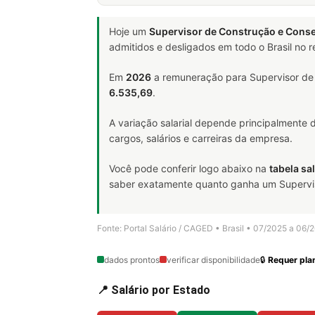
Hoje um
Supervisor de Construção e Cons
admitidos e desligados em todo o Brasil no
Em
2026
a remuneração para Supervisor de
6.535,69
.
A variação salarial depende principalmente
cargos, salários e carreiras da empresa.
Você pode conferir logo abaixo na
tabela sal
saber exatamente quanto ganha um Superviso
Fonte: Portal Salário / CAGED • Brasil • 07/2025 a 06/
dados prontos
verificar disponibilidade
🔒
Requer plan
📍 Salário por Estado