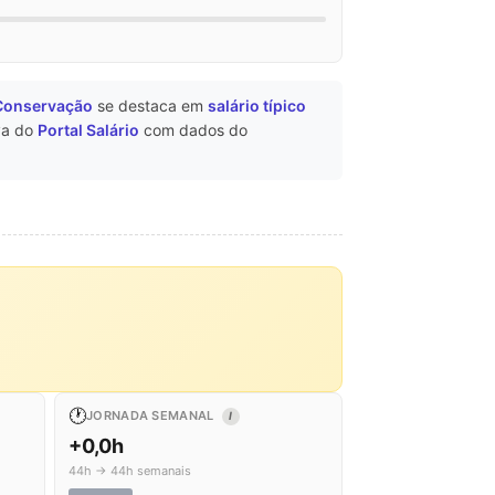
 Conservação
se destaca em
salário típico
va do
Portal Salário
com dados do
🕐
JORNADA SEMANAL
I
+0,0h
44h → 44h semanais