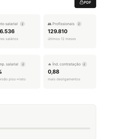
PDF
eto salarial
👥 Profissionais
i
i
 6.536
129.810
es salários
últimos 12 meses
mp. salarial
🔥 Índ. contratação
i
i
%
0,88
ersão piso→teto
mais desligamentos