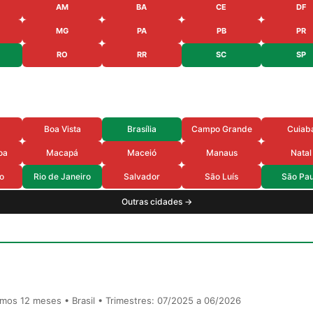
AM
BA
CE
DF
MG
PA
PB
PR
RO
RR
SC
SP
Boa Vista
Brasília
Campo Grande
Cuiab
oa
Macapá
Maceió
Manaus
Natal
o
Rio de Janeiro
Salvador
São Luís
São Pau
Outras cidades →
timos 12 meses • Brasil • Trimestres: 07/2025 a 06/2026