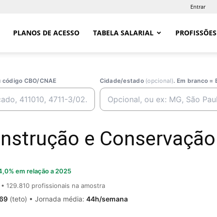
Entrar
PLANOS DE ACESSO
TABELA SALARIAL
PROFISSÕES
ou código CBO/CNAE
Cidade/estado
(opcional)
. Em branco = 
nstrução e Conservação 
4,0% em relação a 2025
• 129.810 profissionais na amostra
,69
(teto) • Jornada média:
44h/semana