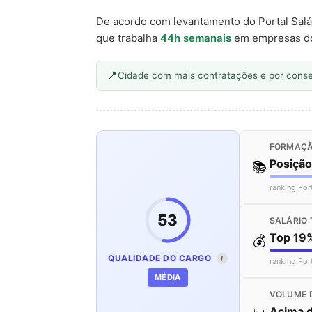
De acordo com levantamento do Portal Salá
que trabalha
44h semanais
em empresas d
Cidade com mais contratações e por cons
FORMAÇÃ
Posiçã
📚
ranking Por
53
SALÁRIO 
Top 19
💰
QUALIDADE DO CARGO
I
ranking Por
MÉDIA
VOLUME 
Acima 