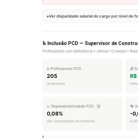
Ver disparidade salarial do cargo por nível de 
♿ Inclusão PCD — Supervisor de Constr
Profissionais com deficiência • últimos 12 meses • Brasi
♿ Profissionais PCD
💰 S
205
R$
na amostra
mens
📈 Representatividade PCD
🔄 V
i
0,08%
-0,
das contratações no trimestre
0,14