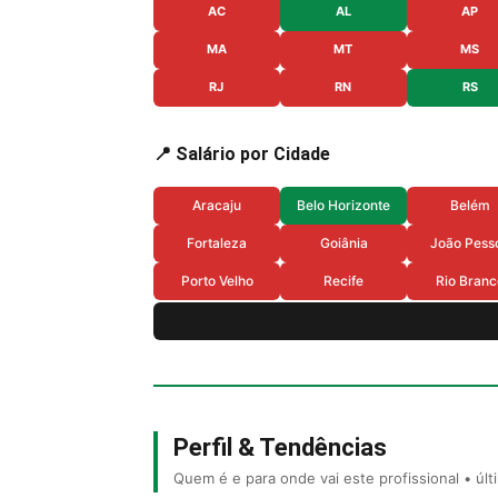
AC
AL
AP
MA
MT
MS
RJ
RN
RS
📍 Salário por Cidade
Aracaju
Belo Horizonte
Belém
Fortaleza
Goiânia
João Pess
Porto Velho
Recife
Rio Branc
Perfil & Tendências
Quem é e para onde vai este profissional • úl