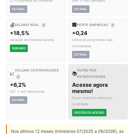
0,7% mulheres no trimestre
44h → 44h semanais
ESTÁVEL
ESTÁVEL
💰
🏢
SALÁRIO REAL
PORTE EMPRESAS
I
I
+18,5%
+0,24
variação da mediana salarial
índice de porte médio das
contratantes
SUBINDO
ESTÁVEL
VOLUME CONTRATAÇÕES
FILTRE POR
📈
📚
ESTADO/CIDADE
I
+6,2%
Acesse agora
mesmo!
421 → 447 admissões
Esses mesmos dados por
ESTÁVEL
localidade
OPÇÕES DE ACESSO
Nos últimos 12 meses (trimestres 07/2025 a 06/2026), as