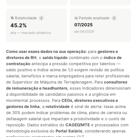
🔁 Rotatividade
📅 Período analisado
i
i
07/2025
45.2%
até 06/2026
alta — mercado dinâmico
Como usar esses dados na sua operação:
para
gestores e
diretores de RH
, o
saldo líquido
combinado com o
índice de
contratação
antecipa a pressão competitiva por talentos —
saldo positivo e índice acima de 1,0 exigem revisão de política
salarial, benefícios e marca empregadora para reter profissionais
de Supervisor de Máquina de Terraplenagem. Para
consultores
de remuneração e headhunters
, esses indicadores dimensionam
a disponibilidade de candidatos passivos e a urgência em
movimentar processos. Para
CEOs, diretores executivos e
gestores de linha
, a
rotatividade
é sinal de alerta: taxas acima
de 30% podem indicar problemas de clima, plano de carreira ou
defasagem salarial que impactam a produtividade e o custo de
reposição. Dados extraídos do
CAGED/MTE
e processados com
metodologia exclusiva do
Portal Salário
, considerando apenas
profissionais contratados em regime CLT.