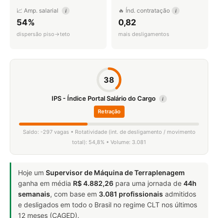
📈 Amp. salarial
🔥 Índ. contratação
i
i
54%
0,82
dispersão piso→teto
mais desligamentos
38
IPS - Índice Portal Salário do Cargo
i
Retração
Saldo: -297 vagas • Rotatividade (int. de desligamento / movimento
total): 54,8% • Volume: 3.081
Hoje um
Supervisor de Máquina de Terraplenagem
ganha em média
R$ 4.882,26
para uma jornada de
44h
semanais
, com base em
3.081 profissionais
admitidos
e desligados em todo o Brasil no regime CLT nos últimos
12 meses (CAGED).