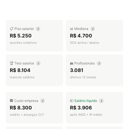
📋 Piso salarial
📊 Mediana
i
i
R$ 5.250
R$ 4.700
acordos coletivos
50% acima / abaixo
🏆 Teto salarial
👥 Profissionais
i
i
R$ 8.104
3.081
maiores salários
últimos 12 meses
🏢 Custo empresa
💵
Salário líquido
i
i
R$ 8.300
R$ 3.906
salário + encargos CLT
após INSS + IR médio