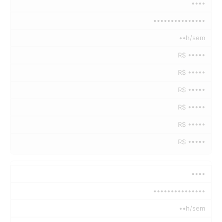
••••
•••••••••••••••
••h/sem
R$ •••••
R$ •••••
R$ •••••
R$ •••••
R$ •••••
R$ •••••
••••
•••••••••••••••
••h/sem