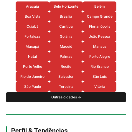
Aracaju
Belo Horizonte
Belém
Boa Vista
Brasília
Campo Grande
Cuiabá
Curitiba
Florianópolis
Fortaleza
Goiânia
João Pessoa
Macapá
Maceió
Manaus
Natal
Palmas
Porto Alegre
Porto Velho
Recife
Rio Branco
Rio de Janeiro
Salvador
São Luís
São Paulo
Teresina
Vitória
Outras cidades →
Perfil & Tendências