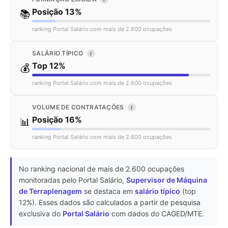
Posição 13%
📚
ranking Portal Salário com mais de 2.600 ocupações
SALÁRIO TÍPICO
I
Top 12%
💰
ranking Portal Salário com mais de 2.600 ocupações
VOLUME DE CONTRATAÇÕES
I
Posição 16%
📊
ranking Portal Salário com mais de 2.600 ocupações
No ranking nacional de mais de 2.600 ocupações
monitoradas pelo Portal Salário,
Supervisor de Máquina
de Terraplenagem
se destaca em
salário típico
(top
12%). Esses dados são calculados a partir de pesquisa
exclusiva do
Portal Salário
com dados do CAGED/MTE.