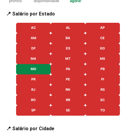
prontos
disponibilidade
agora!
📍 Salário por Estado
AC
AL
AP
AM
BA
CE
DF
ES
GO
MA
MT
MS
MG
PA
PB
PR
PE
PI
RJ
RN
RS
RO
RR
SC
SP
SE
TO
📍 Salário por Cidade