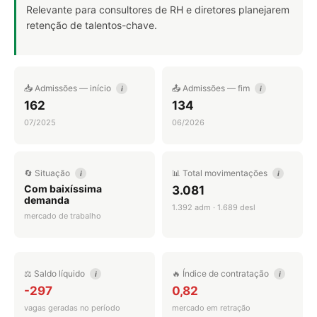
Relevante para consultores de RH e diretores planejarem
retenção de talentos-chave.
📥 Admissões — início
📤 Admissões — fim
i
i
162
134
07/2025
06/2026
🔄 Situação
📊 Total movimentações
i
i
Com baixíssima
3.081
demanda
1.392 adm · 1.689 desl
mercado de trabalho
⚖️ Saldo líquido
🔥 Índice de contratação
i
i
-297
0,82
vagas geradas no período
mercado em retração