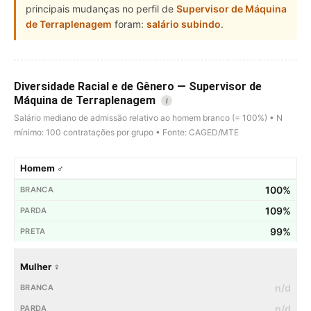
principais mudanças no perfil de
Supervisor de Máquina
de Terraplenagem
foram:
salário subindo
.
Diversidade Racial e de Gênero — Supervisor de
Máquina de Terraplenagem
i
Salário mediano de admissão relativo ao homem branco (= 100%) • N
mínimo: 100 contratações por grupo • Fonte: CAGED/MTE
Homem ♂
100%
109%
99%
Mulher ♀
n/d
n/d