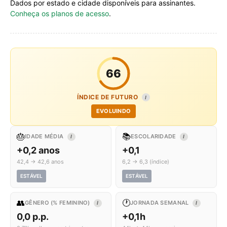
Dados por estado e cidade disponíveis para assinantes.
Conheça os planos de acesso
.
66
ÍNDICE DE FUTURO
I
EVOLUINDO
🎂
📚
IDADE MÉDIA
ESCOLARIDADE
I
I
+0,2 anos
+0,1
42,4 → 42,6 anos
6,2 → 6,3 (índice)
ESTÁVEL
ESTÁVEL
👥
🕐
GÊNERO (% FEMININO)
JORNADA SEMANAL
I
I
0,0 p.p.
+0,1h