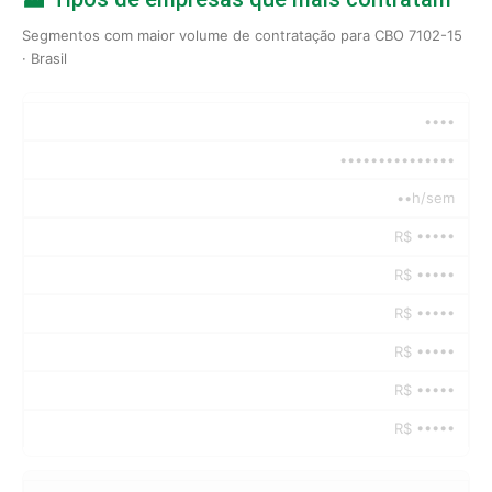
Segmentos com maior volume de contratação para CBO 7102-15
· Brasil
••••
•••••••••••••••
••h/sem
R$ •••••
R$ •••••
R$ •••••
R$ •••••
R$ •••••
R$ •••••