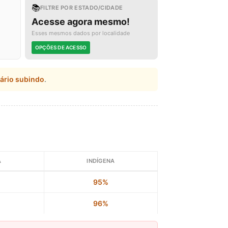
📚
FILTRE POR ESTADO/CIDADE
Acesse agora mesmo!
Esses mesmos dados por localidade
OPÇÕES DE ACESSO
lário subindo
.
A
INDÍGENA
95%
96%