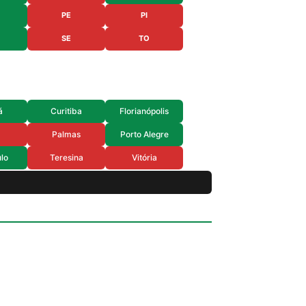
PE
PI
SE
TO
á
Curitiba
Florianópolis
Palmas
Porto Alegre
lo
Teresina
Vitória