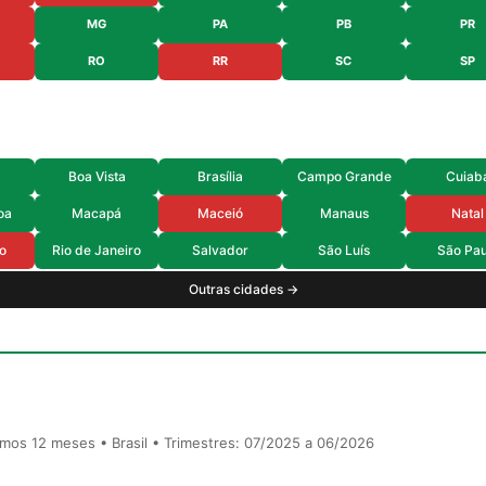
MG
PA
PB
PR
RO
RR
SC
SP
Boa Vista
Brasília
Campo Grande
Cuiab
oa
Macapá
Maceió
Manaus
Natal
o
Rio de Janeiro
Salvador
São Luís
São Pau
Outras cidades →
timos 12 meses • Brasil • Trimestres: 07/2025 a 06/2026