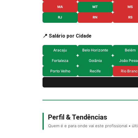
MA
MT
MS
RJ
RN
RS
📍 Salário por Cidade
Aracaju
Belo Horizonte
Belém
Fortaleza
Goiânia
João Pess
Porto Velho
Recife
Rio Branc
Perfil & Tendências
Quem é e para onde vai este profissional • úl