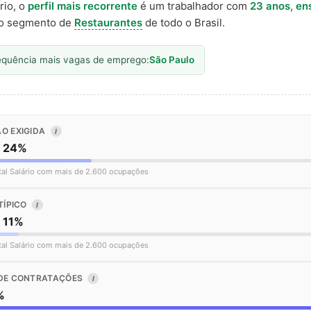
rio, o
perfil mais recorrente
é um trabalhador com
23 anos
,
en
o segmento de
Restaurantes
de todo o Brasil.
equência mais vagas de emprego:
São Paulo
O EXIGIDA
I
o 24%
tal Salário com mais de 2.600 ocupações
TÍPICO
I
 11%
tal Salário com mais de 2.600 ocupações
DE CONTRATAÇÕES
I
%