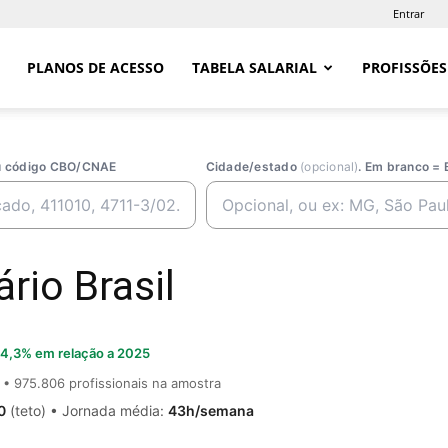
Entrar
PLANOS DE ACESSO
TABELA SALARIAL
PROFISSÕES
ou código CBO/CNAE
Cidade/estado
(opcional)
. Em branco = 
rio Brasil
4,3% em relação a 2025
• 975.806 profissionais na amostra
0
(teto) • Jornada média:
43h/semana