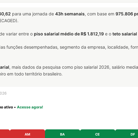
60,62
para uma jornada de
43h semanais
, com base em
975.806 pr
 (CAGED).
e variar entre o
piso salarial médio de R$ 1.812,19
e o
teto salaria
 das funções desempenhadas, segmento da empresa, localidade, form
arial
, mais dados da pesquisa como piso salarial 2026, salário media
 em todo território brasileiro.
2026
o ativo
•
Acesse agora!
AM
BA
CE
DF