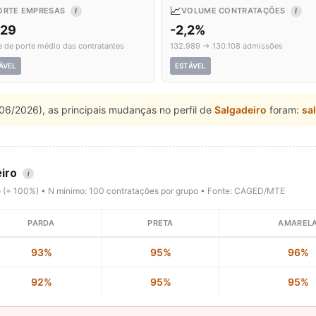
📈
ORTE EMPRESAS
VOLUME CONTRATAÇÕES
I
I
,29
-2,2%
e de porte médio das contratantes
132.989 → 130.108 admissões
ÁVEL
ESTÁVEL
06/2026), as principais mudanças no perfil de
Salgadeiro
foram:
sa
eiro
i
o (= 100%) • N mínimo: 100 contratações por grupo • Fonte: CAGED/MTE
PARDA
PRETA
AMAREL
93%
95%
96%
92%
95%
95%