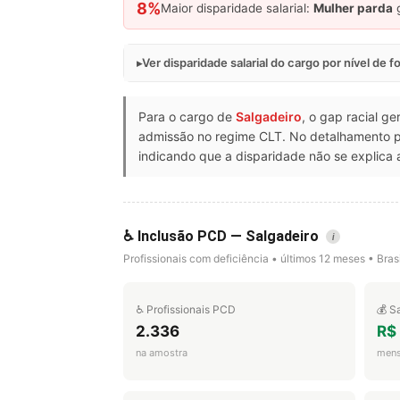
8%
Maior disparidade salarial:
Mulher parda
g
Ver disparidade salarial do cargo por nível de 
Para o cargo de
Salgadeiro
, o gap racial g
admissão no regime CLT. No detalhamento p
indicando que a disparidade não se explica 
♿ Inclusão PCD — Salgadeiro
i
Profissionais com deficiência • últimos 12 meses • Brasi
♿ Profissionais PCD
💰 S
2.336
R$ 
na amostra
mens