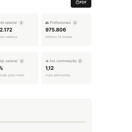
PDF
eto salarial
👥 Profissionais
i
i
2.172
975.806
es salários
últimos 12 meses
mp. salarial
🔥 Índ. contratação
i
i
%
1,12
ersão piso→teto
mais admissões