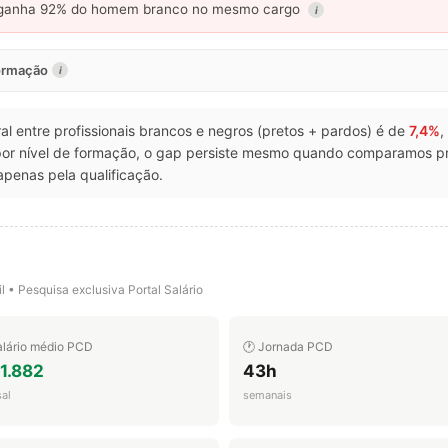
anha 92% do homem branco no mesmo cargo
i
formação
i
eral entre profissionais brancos e negros (pretos + pardos) é de
7,4%
,
or nível de formação, o gap persiste mesmo quando comparamos pr
apenas pela qualificação.
l • Pesquisa exclusiva Portal Salário
alário médio PCD
🕐 Jornada PCD
1.882
43h
al
semanais