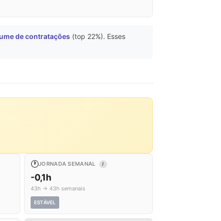
ume de contratações
(top 22%). Esses
🕐
JORNADA SEMANAL
I
-0,1h
43h → 43h semanais
ESTÁVEL