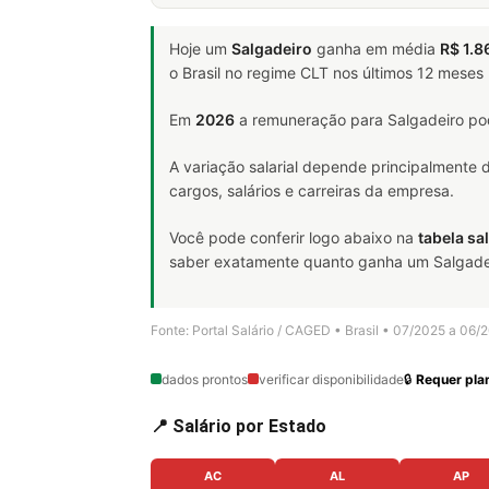
Hoje um
Salgadeiro
ganha em média
R$ 1.8
o Brasil no regime CLT nos últimos 12 meses
Em
2026
a remuneração para Salgadeiro pod
A variação salarial depende principalmente
cargos, salários e carreiras da empresa.
Você pode conferir logo abaixo na
tabela sal
saber exatamente quanto ganha um Salgadeiro
Fonte: Portal Salário / CAGED • Brasil • 07/2025 a 06/
dados prontos
verificar disponibilidade
🔒
Requer plan
📍 Salário por Estado
AC
AL
AP