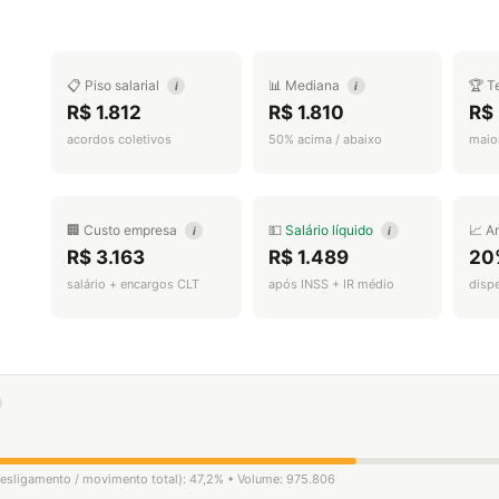
📋 Piso salarial
📊 Mediana
🏆 T
i
i
R$ 1.812
R$ 1.810
R$ 
acordos coletivos
50% acima / abaixo
maior
🏢 Custo empresa
💵
Salário líquido
📈 A
i
i
R$ 3.163
R$ 1.489
20
salário + encargos CLT
após INSS + IR médio
disp
 desligamento / movimento total): 47,2% • Volume: 975.806