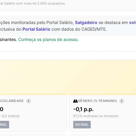
tal Salário com mais de 2.600 ocupações
ções monitoradas pelo Portal Salário,
Salgadeiro
se destaca em
vol
xclusiva do
Portal Salário
com dados do CAGED/MTE.
sinantes.
Conheça os planos de acesso
.
👥
SCOLARIDADE
GÊNERO (% FEMININO)
I
I
,0
-0,1 p.p.
 6,5 (índice)
67,2% mulheres no trimestre
ÁVEL
ESTÁVEL