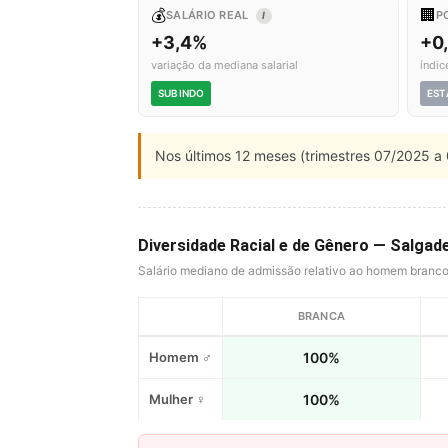
💰
🏢
SALÁRIO REAL
P
I
+3,4%
+0
variação da mediana salarial
índic
SUBINDO
EST
Nos últimos 12 meses (trimestres 07/2025 a 
Diversidade Racial e de Gênero — Salgad
Salário mediano de admissão relativo ao homem branc
BRANCA
Homem ♂
100%
Mulher ♀
100%