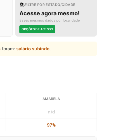
📚
FILTRE POR ESTADO/CIDADE
Acesse agora mesmo!
Esses mesmos dados por localidade
OPÇÕES DE ACESSO
a
foram:
salário subindo
.
AMARELA
n/d
97%