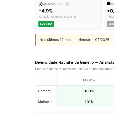
💰
🏢
SALÁRIO REAL
P
I
+4,9%
+0
variação da mediana salarial
índic
SUBINDO
EST
Nos últimos 12 meses (trimestres 07/2025 a 
Diversidade Racial e de Gênero — Analis
Salário mediano de admissão relativo ao homem branc
BRANCA
Homem ♂
100%
Mulher ♀
101%