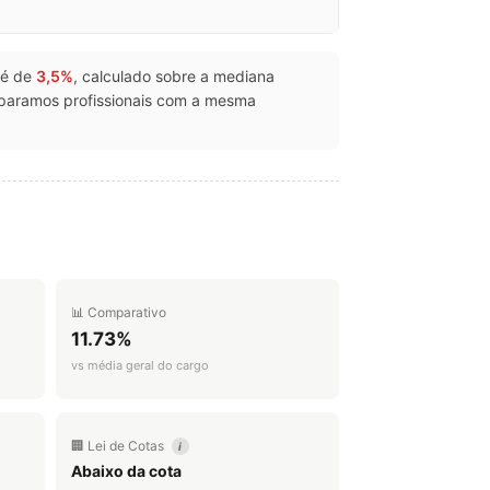
) é de
3,5%
, calculado sobre a mediana
mparamos profissionais com a mesma
📊 Comparativo
11.73%
vs média geral do cargo
🏢 Lei de Cotas
i
Abaixo da cota