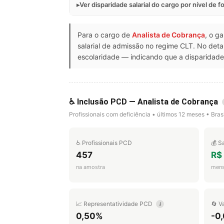
Ver disparidade salarial do cargo por nível de 
Para o cargo de
Analista de Cobrança
, o g
salarial de admissão no regime CLT. No de
escolaridade — indicando que a disparidade 
♿ Inclusão PCD — Analista de Cobrança
Profissionais com deficiência • últimos 12 meses • Brasi
♿ Profissionais PCD
💰 S
457
R$
na amostra
mens
📈 Representatividade PCD
🔄 V
i
0,50%
-0,