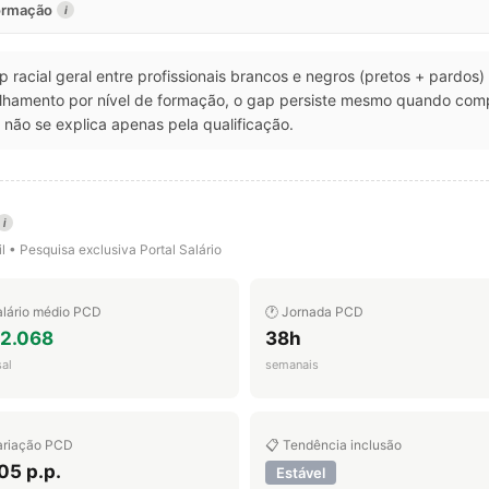
formação
i
ap racial geral entre profissionais brancos e negros (pretos + pardos
talhamento por nível de formação, o gap persiste mesmo quando co
não se explica apenas pela qualificação.
i
l • Pesquisa exclusiva Portal Salário
alário médio PCD
🕐 Jornada PCD
 2.068
38h
al
semanais
ariação PCD
📋 Tendência inclusão
05 p.p.
Estável