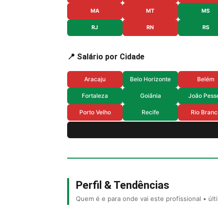
MA
MT
MS
RJ
RN
RS
📍 Salário por Cidade
Aracaju
Belo Horizonte
Belém
Fortaleza
Goiânia
João Pess
Porto Velho
Recife
Rio Branc
Perfil & Tendências
Quem é e para onde vai este profissional • úl