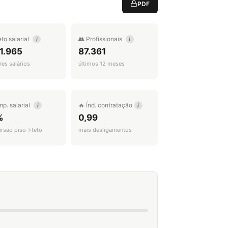
PDF
eto salarial
👥 Profissionais
i
i
1.965
87.361
es salários
últimos 12 meses
mp. salarial
🔥 Índ. contratação
i
i
%
0,99
ersão piso→teto
mais desligamentos