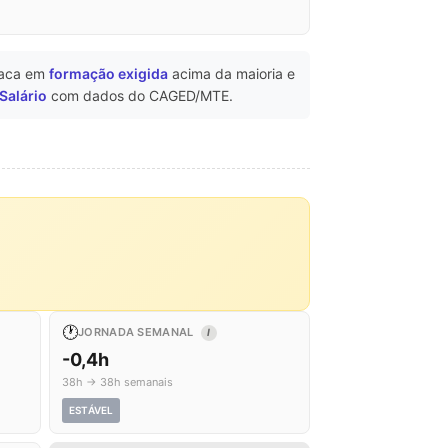
taca em
formação exigida
acima da maioria e
 Salário
com dados do CAGED/MTE.
🕐
JORNADA SEMANAL
I
-0,4h
38h → 38h semanais
ESTÁVEL