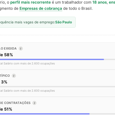
rio, o
perfil mais recorrente
é um trabalhador com
18 anos
,
ens
gmento de
Empresas de cobrança
de todo o Brasil.
equência mais vagas de emprego:
São Paulo
O EXIGIDA
I
de 58%
tal Salário com mais de 2.600 ocupações
TÍPICO
I
o 3%
tal Salário com mais de 2.600 ocupações
DE CONTRATAÇÕES
I
de 51%