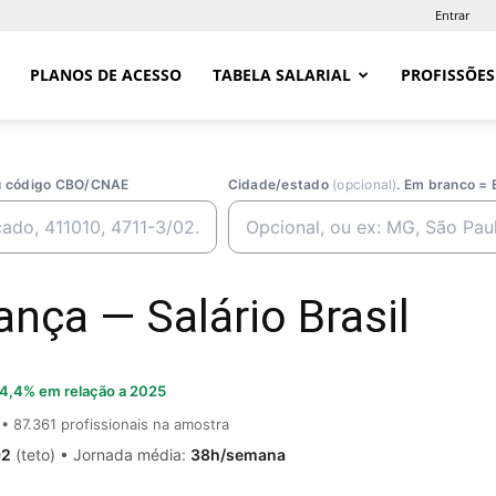
Entrar
PLANOS DE ACESSO
TABELA SALARIAL
PROFISSÕES
ou código CBO/CNAE
Cidade/estado
(opcional)
. Em branco = 
ança — Salário Brasil
4,4% em relação a 2025
• 87.361 profissionais na amostra
92
(teto) • Jornada média:
38h/semana