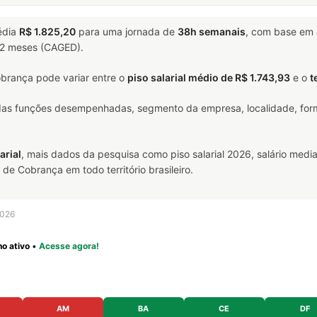
édia
R$ 1.825,20
para uma jornada de
38h semanais
, com base em
 12 meses (CAGED).
brança pode variar entre o
piso salarial médio de R$ 1.743,93
e o
t
 das funções desempenhadas, segmento da empresa, localidade, form
arial
, mais dados da pesquisa como piso salarial 2026, salário media
e Cobrança em todo território brasileiro.
2026
o ativo
•
Acesse agora!
AM
BA
CE
DF