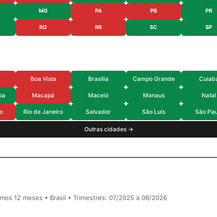
MG
PA
PB
PR
RO
RR
SC
SP
Boa Vista
Brasília
Campo Grande
Cuiab
oa
Macapá
Maceió
Manaus
Natal
o
Rio de Janeiro
Salvador
São Luís
São Pau
Outras cidades →
timos 12 meses • Brasil • Trimestres: 07/2025 a 06/2026