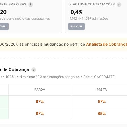
📈
ORTE EMPRESAS
VOLUME CONTRATAÇÕES
I
I
,20
-0,4%
e de porte médio das contratantes
11.142 → 11.097 admissões
ÁVEL
ESTÁVEL
06/2026), as principais mudanças no perfil de
Analista de Cobranç
ta de Cobrança
i
o (= 100%) • N mínimo: 100 contratações por grupo • Fonte: CAGED/MTE
PARDA
PRETA
97%
97%
97%
98%