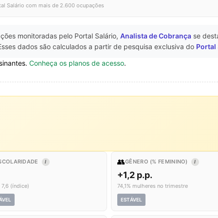
tal Salário com mais de 2.600 ocupações
ções monitoradas pelo Portal Salário,
Analista de Cobrança
se des
Esses dados são calculados a partir de pesquisa exclusiva do
Portal
sinantes.
Conheça os planos de acesso
.
👥
SCOLARIDADE
GÊNERO (% FEMININO)
I
I
+1,2 p.p.
 7,6 (índice)
74,1% mulheres no trimestre
ÁVEL
ESTÁVEL