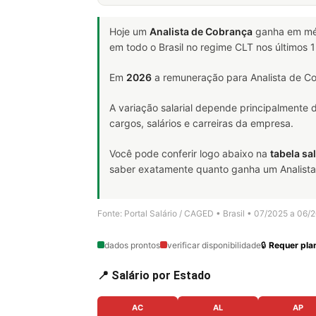
Hoje um
Analista de Cobrança
ganha em m
em todo o Brasil no regime CLT nos últimos
Em
2026
a remuneração para Analista de Co
A variação salarial depende principalmente
cargos, salários e carreiras da empresa.
Você pode conferir logo abaixo na
tabela sal
saber exatamente quanto ganha um Analista d
Fonte: Portal Salário / CAGED • Brasil • 07/2025 a 06/
dados prontos
verificar disponibilidade
🔒
Requer plan
📍 Salário por Estado
AC
AL
AP