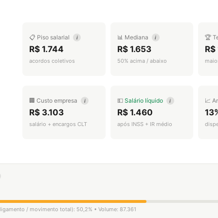
📋 Piso salarial
📊 Mediana
🏆 T
i
i
R$ 1.744
R$ 1.653
R$ 
acordos coletivos
50% acima / abaixo
maior
🏢 Custo empresa
💵
Salário líquido
📈 A
i
i
R$ 3.103
R$ 1.460
13
salário + encargos CLT
após INSS + IR médio
disp
sligamento / movimento total): 50,2% • Volume: 87.361