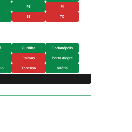
PE
PI
SE
TO
á
Curitiba
Florianópolis
Palmas
Porto Alegre
lo
Teresina
Vitória