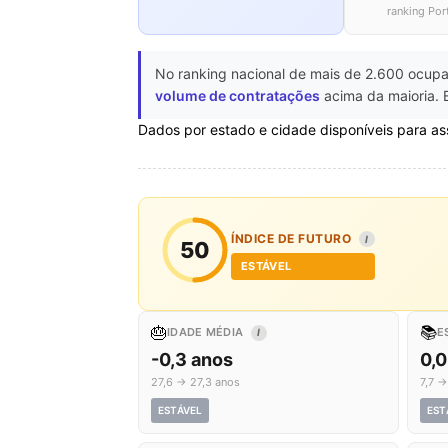
ranking Por
No ranking nacional de mais de 2.600 ocupa
volume de contratações
acima da maioria. 
Dados por estado e cidade disponíveis para as
ÍNDICE DE FUTURO
I
50
ESTÁVEL
🎂
📚
IDADE MÉDIA
E
I
-0,3 anos
0,0
27,6 → 27,3 anos
7,7 →
ESTÁVEL
EST