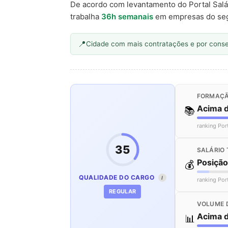
De acordo com levantamento do Portal Salá
trabalha
36h semanais
em empresas do se
Cidade com mais contratações e por cons
FORMAÇÃ
Acima 
📚
ranking Por
35
SALÁRIO 
Posiçã
💰
QUALIDADE DO CARGO
I
ranking Por
REGULAR
VOLUME 
Acima 
📊