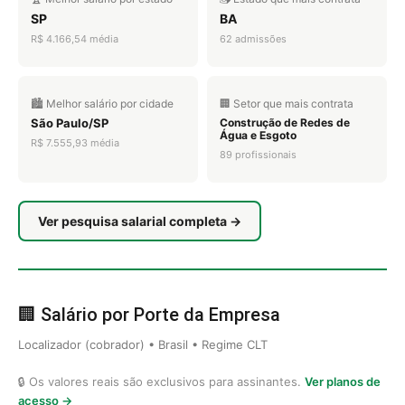
SP
BA
R$ 4.166,54 média
62 admissões
🏙️ Melhor salário por cidade
🏢 Setor que mais contrata
São Paulo/SP
Construção de Redes de
Água e Esgoto
R$ 7.555,93 média
89 profissionais
Ver pesquisa salarial completa →
🏢 Salário por Porte da Empresa
Localizador (cobrador) • Brasil • Regime CLT
🔒 Os valores reais são exclusivos para assinantes.
Ver planos de
acesso →