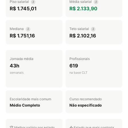
Piso salarial
Média salarial
i
i
R$ 1.745,01
R$ 2.133,90
Mediana
Teto salarial
i
i
R$ 1.751,16
R$ 2.102,16
Jornada média
Profissionais
43h
619
semanais
na base CLT
Escolaridade mais comum
Curso recomendado
Médio Completo
Não especificado
🏆 Melhor salário por estado
📥 Estado que mais contrata