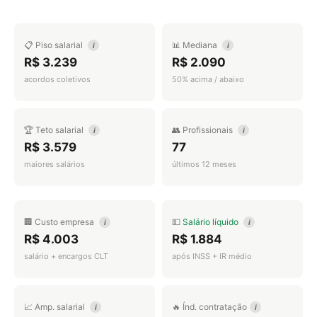
📋 Piso salarial
📊 Mediana
i
i
R$ 3.239
R$ 2.090
acordos coletivos
50% acima / abaixo
🏆 Teto salarial
👥 Profissionais
i
i
R$ 3.579
77
maiores salários
últimos 12 meses
🏢 Custo empresa
💵
Salário líquido
i
i
R$ 4.003
R$ 1.884
salário + encargos CLT
após INSS + IR médio
📈 Amp. salarial
🔥 Índ. contratação
i
i