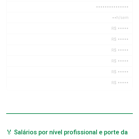
•••••••••••••••
••h/sem
R$ •••••
R$ •••••
R$ •••••
R$ •••••
R$ •••••
R$ •••••
🏅 Salários por nível profissional e porte da