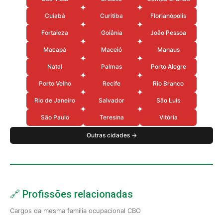
Cuiabá
Curitiba
Florianópolis
Fortaleza
Goiânia
João Pessoa
Macapá
Maceió
Manaus
Natal
Palmas
Porto Alegre
Porto Velho
Recife
Rio Branco
Rio de Janeiro
Salvador
São Luís
São Paulo
Teresina
Vitória
Outras cidades →
🔗 Profissões relacionadas
Cargos da mesma família ocupacional CBO