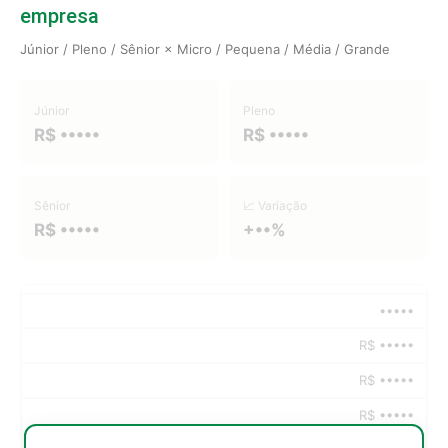
empresa
Júnior / Pleno / Sênior × Micro / Pequena / Média / Grande
Júnior
Pleno
R$ •••••
R$ •••••
Sênior
📈 Variação
R$ •••••
+••%
•••••
R$ •••••
R$ •••••
R$ •••••