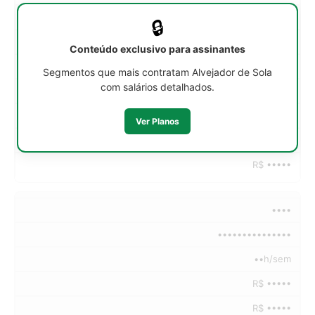
••h/sem
🔒
R$ •••••
Conteúdo exclusivo para assinantes
R$ •••••
Segmentos que mais contratam Alvejador de Sola
com salários detalhados.
R$ •••••
R$ •••••
Ver Planos
R$ •••••
R$ •••••
••••
•••••••••••••••
••h/sem
R$ •••••
R$ •••••