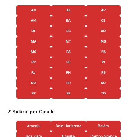
AC
AL
AP
AM
BA
CE
DF
ES
GO
MA
MT
MS
MG
PA
PB
PR
PE
PI
RJ
RN
RS
RO
RR
SC
SP
SE
TO
📍 Salário por Cidade
Aracaju
Belo Horizonte
Belém
Boa Vista
Brasília
Campo Grande