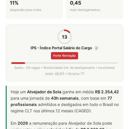
11%
0,45
dispersão piso→teto
mais desligamentos
13
IPS - Índice Portal Salário do Cargo
i
Forte Retração
Saldo: -29 vagas • Rotatividade (int. de desligamento / movimento
total): 68,8% • Volume: 77
Hoje um
Alvejador de Sola
ganha em média
R$ 2.354,42
para uma jornada de
43h semanais
, com base em
77
profissionais
admitidos e desligados em todo o Brasil no
regime CLT nos últimos 12 meses (CAGED).
Em
2026
a remuneração para Alvejador de Sola pode