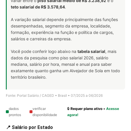
variar entre o
piso salarial médio de R$ 3.238,92
e o
teto salarial de R$ 3.578,64
.
A variação salarial depende principalmente das funções
desempenhadas, segmento da empresa, localidade,
formação, experiência na função e política de cargos,
salários e carreiras da empresa.
Você pode conferir logo abaixo na
tabela salarial
, mais
dados da pesquisa como piso salarial 2026, salário
mediana, salário por hora, mensal e anual para saber
exatamente quanto ganha um Alvejador de Sola em todo
território brasileiro.
Fonte: Portal Salário / CAGED • Brasil • 07/2025 a 06/2026
dados
verificar
🔒
Requer plano ativo
•
Acesse
prontos
disponibilidade
agora!
📍 Salário por Estado