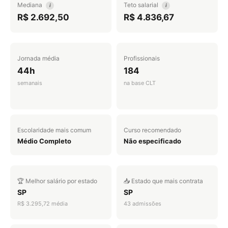
Mediana
Teto salarial
i
i
R$ 2.692,50
R$ 4.836,67
Jornada média
Profissionais
44h
184
semanais
na base CLT
Escolaridade mais comum
Curso recomendado
Médio Completo
Não especificado
🏆 Melhor salário por estado
📥 Estado que mais contrata
SP
SP
R$ 3.295,72 média
43 admissões