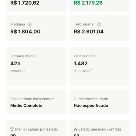
R$ 1.720,62
R$ 2.179,26
Mediana
Teto salarial
i
i
R$ 1.804,00
R$ 2.601,04
Jornada média
Profissionais
42h
1.482
semanais
na base CLT
Escolaridade mais comum
Curso recomendado
Médio Completo
Não especificado
🏆 Melhor salário por estado
📥 Estado que mais contrata
PR
SP