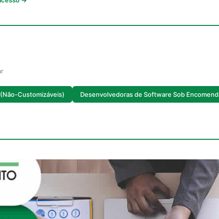
 acesso →
ar
 (Não-Customizáveis)
Desenvolvedoras de Software Sob Encomend