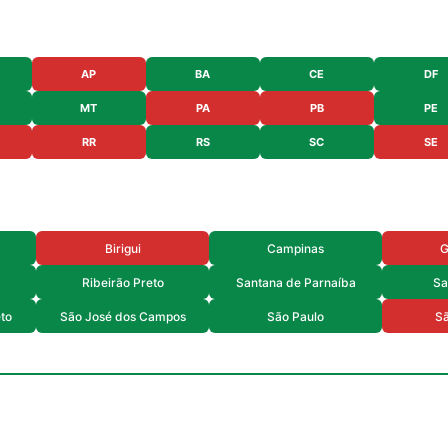
AP
BA
CE
DF
MT
PA
PB
PE
RR
RS
SC
SE
Birigui
Campinas
G
Ribeirão Preto
Santana de Parnaíba
Sa
eto
São José dos Campos
São Paulo
Sã