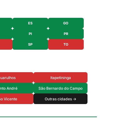
ES
GO
PI
PR
SP
TO
uarulhos
Itapetininga
nto André
São Bernardo do Campo
o Vicente
Outras cidades →