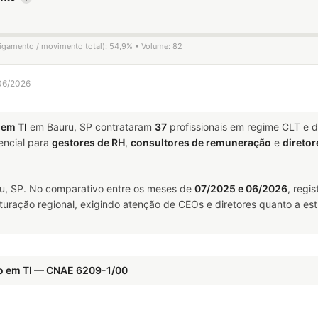
sligamento / movimento total): 54,9% • Volume: 82
 06/2026
 em TI
em Bauru, SP contrataram
37
profissionais em regime CLT e 
ncial para
gestores de RH
,
consultores de remuneração
e
diretor
, SP. No comparativo entre os meses de
07/2025 e 06/2026
, regi
uturação regional, exigindo atenção de CEOs e diretores quanto a est
co em TI — CNAE 6209-1/00