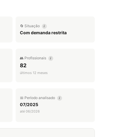
🔄 Situação
i
Com demanda restrita
👥 Profissionais
i
82
últimos 12 meses
📅 Período analisado
i
07/2025
até 06/2026