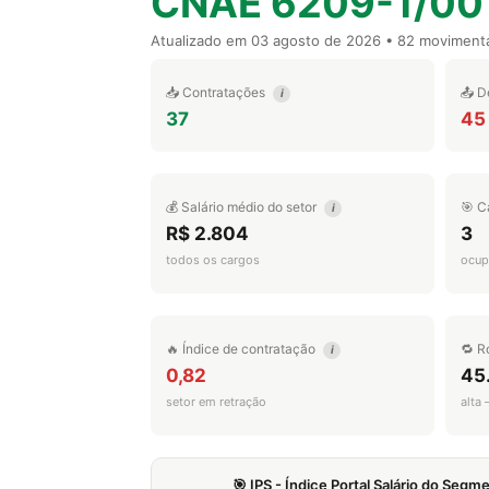
CNAE 6209-1/00
Atualizado em
03 agosto de 2026
• 82 moviment
📥 Contratações
📤 D
i
37
45
💰 Salário médio do setor
🎯 C
i
R$ 2.804
3
todos os cargos
ocup
🔥 Índice de contratação
🔁 R
i
0,82
45
setor em retração
alta
🎯 IPS - Índice Portal Salário do Seg