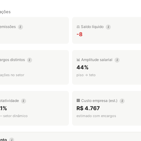
ações
emissões
⚖️ Saldo líquido
i
i
-8
argos distintos
📊 Amplitude salarial
i
i
44%
ações no setor
piso → teto
otatividade
🏢 Custo empresa (est.)
i
i
.1%
R$ 4.767
 — setor dinâmico
estimado com encargos
mento
i