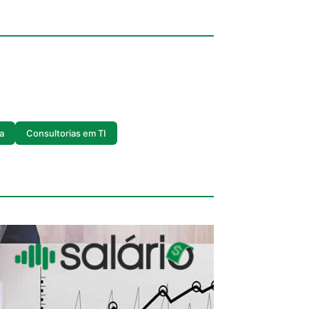
a
Consultorias em TI