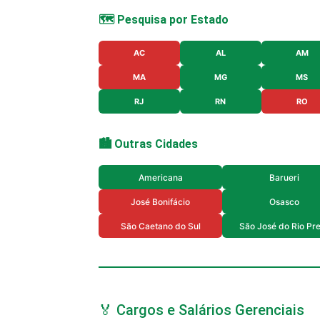
🗺️ Pesquisa por Estado
AC
AL
AM
MA
MG
MS
RJ
RN
RO
🏙️ Outras Cidades
Americana
Barueri
José Bonifácio
Osasco
São Caetano do Sul
São José do Rio Pr
🏅 Cargos e Salários Gerenciais