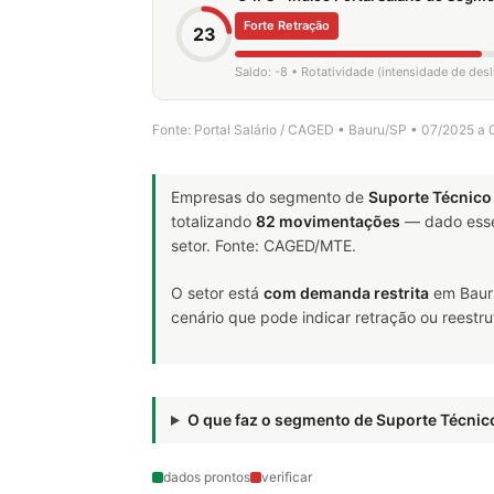
Forte Retração
23
Saldo: -8 • Rotatividade (intensidade de de
Fonte: Portal Salário / CAGED • Bauru/SP • 07/2025 a
Empresas do segmento de
Suporte Técnico
totalizando
82 movimentações
— dado esse
setor. Fonte: CAGED/MTE.
O setor está
com demanda restrita
em Bauru
cenário que pode indicar retração ou reestr
O que faz o segmento de Suporte Técni
dados prontos
verificar