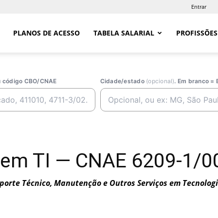
Entrar
PLANOS DE ACESSO
TABELA SALARIAL
PROFISSÕES
ou código CBO/CNAE
Cidade/estado
(opcional)
. Em branco = 
 em TI — CNAE 6209-1/0
porte Técnico, Manutenção e Outros Serviços em Tecnolog