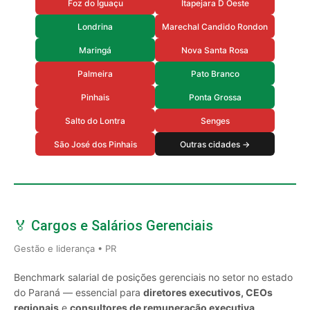
Foz do Iguaçu
Itapejara D Oeste
Londrina
Marechal Candido Rondon
Maringá
Nova Santa Rosa
Palmeira
Pato Branco
Pinhais
Ponta Grossa
Salto do Lontra
Senges
São José dos Pinhais
Outras cidades →
🏅 Cargos e Salários Gerenciais
Gestão e liderança • PR
Benchmark salarial de posições gerenciais no setor no estado
do Paraná — essencial para
diretores executivos, CEOs
regionais
e
consultores de remuneração executiva