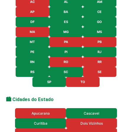
AC
AL
AM
AP
BA
CE
DF
ES
GO
MA
MG
MS
MT
PA
PB
PE
PI
RJ
RN
RO
RR
RS
SC
SE
SP
TO
🏙️ Cidades do Estado
Apucarana
Cascavel
Curitiba
Dois Vizinhos