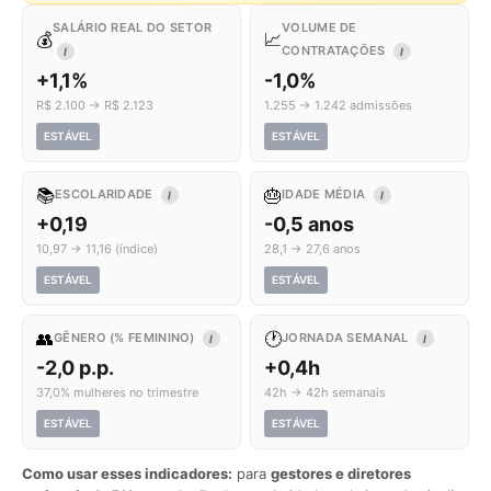
SALÁRIO REAL DO SETOR
VOLUME DE
💰
📈
CONTRATAÇÕES
I
I
+1,1%
-1,0%
R$ 2.100 → R$ 2.123
1.255 → 1.242 admissões
ESTÁVEL
ESTÁVEL
📚
🎂
ESCOLARIDADE
IDADE MÉDIA
I
I
+0,19
-0,5 anos
10,97 → 11,16 (índice)
28,1 → 27,6 anos
ESTÁVEL
ESTÁVEL
👥
🕐
GÊNERO (% FEMININO)
JORNADA SEMANAL
I
I
-2,0 p.p.
+0,4h
37,0% mulheres no trimestre
42h → 42h semanais
ESTÁVEL
ESTÁVEL
Como usar esses indicadores:
para
gestores e diretores