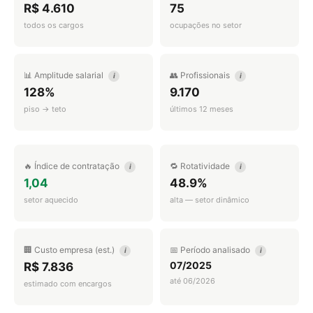
R$ 4.610
75
todos os cargos
ocupações no setor
📊 Amplitude salarial
👥 Profissionais
i
i
128%
9.170
piso → teto
últimos 12 meses
🔥 Índice de contratação
🔁 Rotatividade
i
i
1,04
48.9%
setor aquecido
alta — setor dinâmico
🏢 Custo empresa (est.)
📅 Período analisado
i
i
07/2025
R$ 7.836
até 06/2026
estimado com encargos