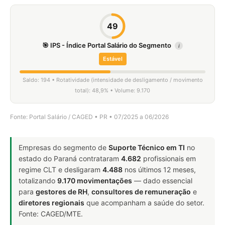
49
🎯 IPS - Índice Portal Salário do Segmento
i
Estável
Saldo: 194 • Rotatividade (intensidade de desligamento / movimento
total): 48,9% • Volume: 9.170
Fonte: Portal Salário / CAGED • PR • 07/2025 a 06/2026
Empresas do segmento de
Suporte Técnico em TI
no
estado do Paraná contrataram
4.682
profissionais em
regime CLT e desligaram
4.488
nos últimos 12 meses,
totalizando
9.170 movimentações
— dado essencial
para
gestores de RH
,
consultores de remuneração
e
diretores regionais
que acompanham a saúde do setor.
Fonte: CAGED/MTE.