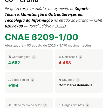
Pesquisa cargos e salários do segmento de
Suporte
Técnico, Manutenção e Outros Serviços em
Tecnologia da Informação
no estado do Paraná — CNAE
6209-1/00
— Portal Salário / CAGED.
CNAE 6209-1/00
Atualizado em
03 agosto de 2026
• 9.170 movimentações
📥 Contratações
📤 Demissões
i
i
4.682
4.488
⚖️ Saldo líquido
🔄 Situação
i
i
Com baixa demanda
+194
💰 Salário médio do setor
🎯 Cargos distintos
i
i