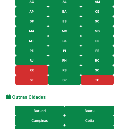
AC
AL
AM
AP
BA
CE
DF
ES
GO
MA
MG
MS
MT
PA
PB
PE
PI
PR
RJ
RN
RO
RR
RS
SC
SE
SP
TO
🏙️ Outras Cidades
Barueri
Bauru
Campinas
Cotia