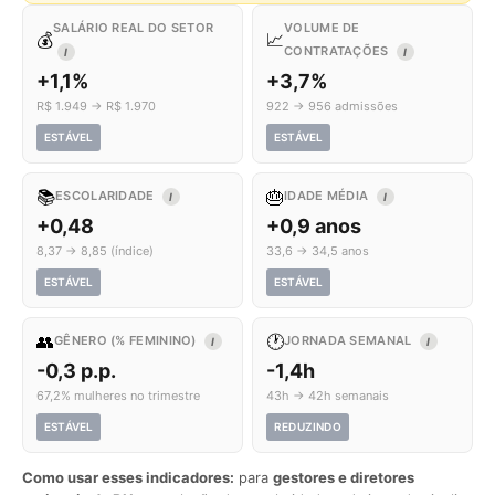
SALÁRIO REAL DO SETOR
VOLUME DE
💰
📈
CONTRATAÇÕES
I
I
+1,1%
+3,7%
R$ 1.949 → R$ 1.970
922 → 956 admissões
ESTÁVEL
ESTÁVEL
📚
🎂
ESCOLARIDADE
IDADE MÉDIA
I
I
+0,48
+0,9 anos
8,37 → 8,85 (índice)
33,6 → 34,5 anos
ESTÁVEL
ESTÁVEL
👥
🕐
GÊNERO (% FEMININO)
JORNADA SEMANAL
I
I
-0,3 p.p.
-1,4h
67,2% mulheres no trimestre
43h → 42h semanais
ESTÁVEL
REDUZINDO
Como usar esses indicadores:
para
gestores e diretores