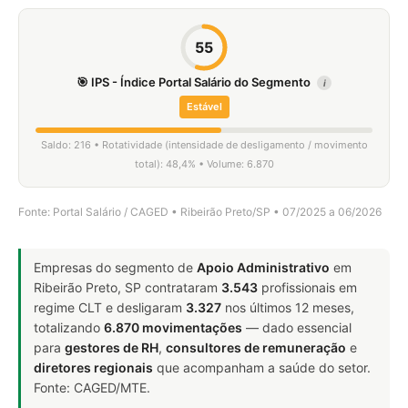
55
🎯 IPS - Índice Portal Salário do Segmento
i
Estável
Saldo: 216 • Rotatividade (intensidade de desligamento / movimento
total): 48,4% • Volume: 6.870
Fonte: Portal Salário / CAGED • Ribeirão Preto/SP • 07/2025 a 06/2026
Empresas do segmento de
Apoio Administrativo
em
Ribeirão Preto, SP contrataram
3.543
profissionais em
regime CLT e desligaram
3.327
nos últimos 12 meses,
totalizando
6.870 movimentações
— dado essencial
para
gestores de RH
,
consultores de remuneração
e
diretores regionais
que acompanham a saúde do setor.
Fonte: CAGED/MTE.