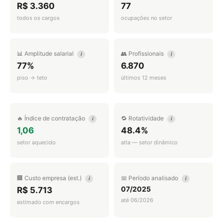
R$ 3.360
77
todos os cargos
ocupações no setor
📊 Amplitude salarial
👥 Profissionais
i
i
77%
6.870
piso → teto
últimos 12 meses
🔥 Índice de contratação
🔁 Rotatividade
i
i
1,06
48.4%
setor aquecido
alta — setor dinâmico
🏢 Custo empresa (est.)
📅 Período analisado
i
i
07/2025
R$ 5.713
até 06/2026
estimado com encargos