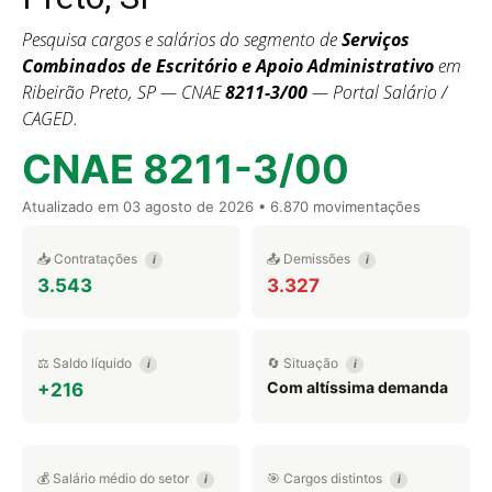
Pesquisa cargos e salários do segmento de
Serviços
Combinados de Escritório e Apoio Administrativo
em
Ribeirão Preto, SP — CNAE
8211-3/00
— Portal Salário /
CAGED.
CNAE 8211-3/00
Atualizado em
03 agosto de 2026
• 6.870 movimentações
📥 Contratações
📤 Demissões
i
i
3.543
3.327
⚖️ Saldo líquido
🔄 Situação
i
i
Com altíssima demanda
+216
💰 Salário médio do setor
🎯 Cargos distintos
i
i