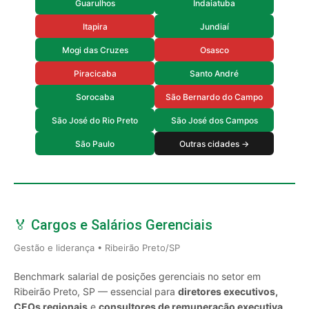
Guarulhos
Indaiatuba
Itapira
Jundiaí
Mogi das Cruzes
Osasco
Piracicaba
Santo André
Sorocaba
São Bernardo do Campo
São José do Rio Preto
São José dos Campos
São Paulo
Outras cidades →
🏅 Cargos e Salários Gerenciais
Gestão e liderança • Ribeirão Preto/SP
Benchmark salarial de posições gerenciais no setor em
Ribeirão Preto, SP — essencial para
diretores executivos,
CEOs regionais
e
consultores de remuneração executiva