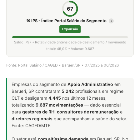
67
🎯 IPS - Índice Portal Salário do Segmento
i
Expansão
Saldo: 797 • Rotatividade (intensidade de desligamento / movimento
total): 45,9% • Volume: 9.687
Fonte: Portal Salário / CAGED • Barueri/SP • 07/2025 a 06/2026
Empresas do segmento de
Apoio Administrativo
em
Barueri, SP contrataram
5.242
profissionais em regime
CLT e desligaram
4.445
nos últimos 12 meses,
totalizando
9.687 movimentações
— dado essencial
para
gestores de RH
,
consultores de remuneração
e
diretores regionais
que acompanham a saúde do setor.
Fonte: CAGED/MTE.
O setor está
com altíssima demanda
em Barueri, SP. No