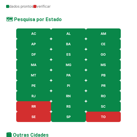
dados prontos
verificar
🗺️ Pesquisa por Estado
AC
AL
AM
AP
BA
CE
DF
ES
GO
MA
MG
MS
MT
PA
PB
PE
PI
PR
RJ
RN
RO
RR
RS
SC
SE
SP
TO
🏙️ Outras Cidades