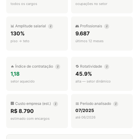
todos os cargos
ocupações no setor
📊 Amplitude salarial
👥 Profissionais
i
i
130%
9.687
piso → teto
últimos 12 meses
🔥 Índice de contratação
🔁 Rotatividade
i
i
1,18
45.9%
setor aquecido
alta — setor dinâmico
🏢 Custo empresa (est.)
📅 Período analisado
i
i
07/2025
R$ 8.790
até 06/2026
estimado com encargos