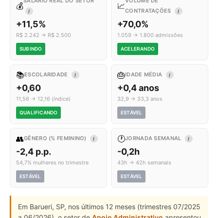
SALÁRIO REAL DO SETOR
VOLUME DE
💰
📈
CONTRATAÇÕES
I
I
+11,5%
+70,0%
R$ 2.242 → R$ 2.500
1.059 → 1.800 admissões
SUBINDO
ACELERANDO
📚
🎂
ESCOLARIDADE
IDADE MÉDIA
I
I
+0,60
+0,4 anos
11,56 → 12,16 (índice)
32,9 → 33,3 anos
QUALIFICANDO
ESTÁVEL
👥
🕐
GÊNERO (% FEMININO)
JORNADA SEMANAL
I
I
-2,4 p.p.
-0,2h
54,7% mulheres no trimestre
43h → 42h semanais
ESTÁVEL
ESTÁVEL
Em Barueri, SP, nos últimos 12 meses (trimestres 07/2025
a 06/2026), o setor de
Apoio Administrativo
apresentou