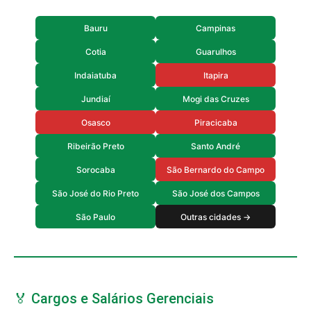
Bauru
Campinas
Cotia
Guarulhos
Indaiatuba
Itapira
Jundiaí
Mogi das Cruzes
Osasco
Piracicaba
Ribeirão Preto
Santo André
Sorocaba
São Bernardo do Campo
São José do Rio Preto
São José dos Campos
São Paulo
Outras cidades →
🏅 Cargos e Salários Gerenciais