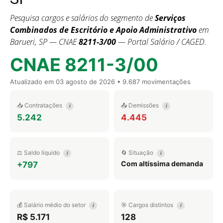
Pesquisa cargos e salários do segmento de
Serviços
Combinados de Escritório e Apoio Administrativo
em
Barueri, SP — CNAE
8211-3/00
— Portal Salário / CAGED.
CNAE 8211-3/00
Atualizado em
03 agosto de 2026
• 9.687 movimentações
📥 Contratações
📤 Demissões
i
i
5.242
4.445
⚖️ Saldo líquido
🔄 Situação
i
i
Com altíssima demanda
+797
💰 Salário médio do setor
🎯 Cargos distintos
i
i
R$ 5.171
128