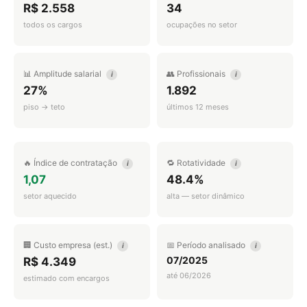
R$ 2.558
34
todos os cargos
ocupações no setor
📊 Amplitude salarial
👥 Profissionais
i
i
27%
1.892
piso → teto
últimos 12 meses
🔥 Índice de contratação
🔁 Rotatividade
i
i
1,07
48.4%
setor aquecido
alta — setor dinâmico
🏢 Custo empresa (est.)
📅 Período analisado
i
i
07/2025
R$ 4.349
até 06/2026
estimado com encargos