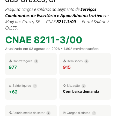
Pesquisa cargos e salários do segmento de
Serviços
Combinados de Escritório e Apoio Administrativo
em
Mogi das Cruzes, SP — CNAE
8211-3/00
— Portal Salário /
CAGED.
CNAE 8211-3/00
Atualizado em
03 agosto de 2026
• 1.892 movimentações
📥 Contratações
📤 Demissões
i
i
977
915
⚖️ Saldo líquido
🔄 Situação
i
i
Com baixa demanda
+62
💰 Salário médio do setor
🎯 Cargos distintos
i
i