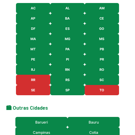
AC
AL
AM
AP
BA
CE
DF
ES
GO
MA
MG
MS
MT
PA
PB
PE
PI
PR
RJ
RN
RO
RR
RS
SC
SE
SP
TO
🏙️ Outras Cidades
Barueri
Bauru
Campinas
Cotia