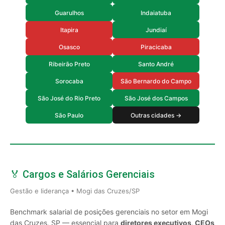
Guarulhos
Indaiatuba
Itapira
Jundiaí
Osasco
Piracicaba
Ribeirão Preto
Santo André
Sorocaba
São Bernardo do Campo
São José do Rio Preto
São José dos Campos
São Paulo
Outras cidades →
🏅 Cargos e Salários Gerenciais
Gestão e liderança • Mogi das Cruzes/SP
Benchmark salarial de posições gerenciais no setor em Mogi
das Cruzes, SP — essencial para
diretores executivos, CEOs