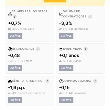
SALÁRIO REAL DO SETOR
VOLUME DE
💰
📈
CONTRATAÇÕES
I
I
+0,7%
-3,3%
R$ 2.100 → R$ 2.114
243 → 235 admissões
ESTÁVEL
ESTÁVEL
📚
🎂
ESCOLARIDADE
IDADE MÉDIA
I
I
-0,48
+0,1 anos
7,48 → 7,00 (índice)
30,9 → 31,0 anos
ESTÁVEL
ESTÁVEL
👥
🕐
GÊNERO (% FEMININO)
JORNADA SEMANAL
I
I
-1,9 p.p.
-0,1h
43,4% mulheres no trimestre
44h → 44h semanais
ESTÁVEL
ESTÁVEL