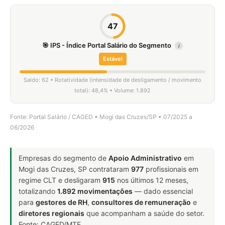
47
🎯 IPS - Índice Portal Salário do Segmento
i
Estável
Saldo: 62 • Rotatividade (intensidade de desligamento / movimento
total): 48,4% • Volume: 1.892
Fonte: Portal Salário / CAGED • Mogi das Cruzes/SP • 07/2025 a
06/2026
Empresas do segmento de
Apoio Administrativo
em
Mogi das Cruzes, SP contrataram
977
profissionais em
regime CLT e desligaram
915
nos últimos 12 meses,
totalizando
1.892 movimentações
— dado essencial
para
gestores de RH
,
consultores de remuneração
e
diretores regionais
que acompanham a saúde do setor.
Fonte: CAGED/MTE.