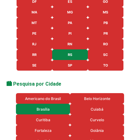
DF
ES
GO
MA
MG
MS
MT
PA
PB
PE
PI
PR
RJ
RN
RO
RR
RS
SC
SE
SP
TO
🏙️ Pesquisa por Cidade
Americano do Brasil
Belo Horizonte
Brasília
Cuiabá
Curitiba
Curvelo
Fortaleza
Goiânia