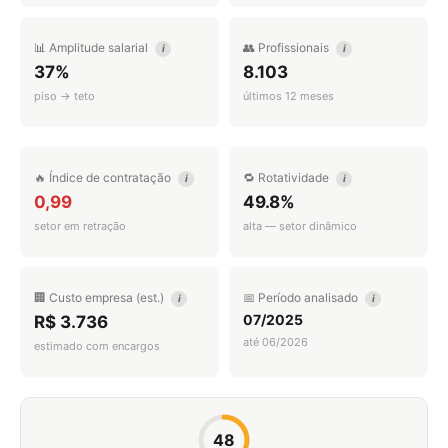
📊 Amplitude salarial
👥 Profissionais
i
i
37%
8.103
piso → teto
últimos 12 meses
🔥 Índice de contratação
🔁 Rotatividade
i
i
0,99
49.8%
setor em retração
alta — setor dinâmico
🏢 Custo empresa (est.)
📅 Período analisado
i
i
07/2025
R$ 3.736
até 06/2026
estimado com encargos
48