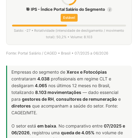
🎯 IPS - Índice Portal Salário do Segmento
i
Estável
Saldo: -27 • Rotatividade (intensidade de desligamento / movimento
total): 50,2% • Volume: 8.103
Fonte: Portal Salário / CAGED • Brasil • 07/2025 a 06/2026
Empresas do segmento de
Xerox e Fotocópias
contrataram
4.038
profissionais em regime CLT e
desligaram
4.065
nos últimos 12 meses no Brasil,
totalizando
8.103 movimentações
— dado essencial
para
gestores de RH
,
consultores de remuneração
e
diretores
que acompanham a saúde do setor. Fonte:
CAGED/MTE.
O setor está
em baixa
. No comparativo entre
07/2025 e
06/2026
, registrou uma
queda de 4.05%
no volume de