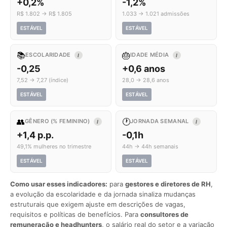
+0,2%
-1,2%
R$ 1.802 → R$ 1.805
1.033 → 1.021 admissões
ESTÁVEL
ESTÁVEL
📚
🎂
ESCOLARIDADE
IDADE MÉDIA
I
I
-0,25
+0,6 anos
7,52 → 7,27 (índice)
28,0 → 28,6 anos
ESTÁVEL
ESTÁVEL
👥
🕐
GÊNERO (% FEMININO)
JORNADA SEMANAL
I
I
+1,4 p.p.
-0,1h
49,1% mulheres no trimestre
44h → 44h semanais
ESTÁVEL
ESTÁVEL
Como usar esses indicadores:
para
gestores e diretores de RH
,
a evolução da escolaridade e da jornada sinaliza mudanças
estruturais que exigem ajuste em descrições de vagas,
requisitos e políticas de benefícios. Para
consultores de
remuneração e headhunters
, o salário real do setor e a variação