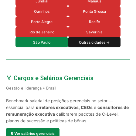
Jundiaí
Manaus
Ourinhos
Ponta Grossa
Porto Alegre
Recife
Rio de Janeiro
Severinia
São Paulo
Outras cidades →
🏅 Cargos e Salários Gerenciais
Gestão e liderança • Brasil
Benchmark salarial de posições gerenciais no setor —
essencial para
diretores executivos, CEOs
e
consultores de
remuneração executiva
calibrarem pacotes de C-Level,
planos de sucessão e políticas de bônus.
🔒
Ver salários gerenciais