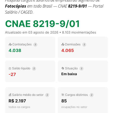
Pesquisa cargos e salários de empresas do segmento de
Fotocópias
em todo Brasil — CNAE
8219-9/01
— Portal
Salário / CAGED.
CNAE 8219-9/01
Atualizado em
03 agosto de 2026
• 8.103 movimentações
📥 Contratações
📤 Demissões
i
i
4.038
4.065
⚖️ Saldo líquido
🔄 Situação
i
i
Em baixa
-27
💰 Salário médio do setor
🎯 Cargos distintos
i
i
R$ 2.197
85
todos os cargos
ocupações no setor