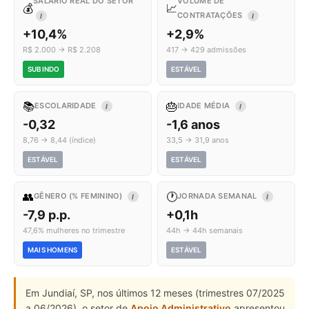
SALÁRIO REAL DO SETOR
VOLUME DE
💰
📈
CONTRATAÇÕES
I
I
+10,4%
+2,9%
R$ 2.000 → R$ 2.208
417 → 429 admissões
SUBINDO
ESTÁVEL
📚
🎂
ESCOLARIDADE
IDADE MÉDIA
I
I
-0,32
-1,6 anos
8,76 → 8,44 (índice)
33,5 → 31,9 anos
ESTÁVEL
ESTÁVEL
👥
🕐
GÊNERO (% FEMININO)
JORNADA SEMANAL
I
I
-7,9 p.p.
+0,1h
47,6% mulheres no trimestre
44h → 44h semanais
MAIS HOMENS
ESTÁVEL
Em Jundiaí, SP, nos últimos 12 meses (trimestres 07/2025
a 06/2026), o setor de
Apoio Administrativo
apresentou