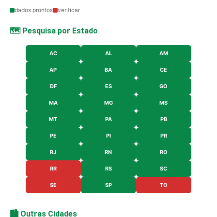
dados prontos
verificar
🗺️ Pesquisa por Estado
AC
AL
AM
AP
BA
CE
DF
ES
GO
MA
MG
MS
MT
PA
PB
PE
PI
PR
RJ
RN
RO
RR
RS
SC
SE
SP
TO
🏙️ Outras Cidades