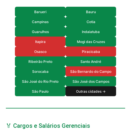
Barueri
Bauru
Campinas
Cotia
Guarulhos
Indaiatuba
Itapira
Mogi das Cruzes
Osasco
Piracicaba
Ribeirão Preto
Santo André
Sorocaba
São Bernardo do Campo
São José do Rio Preto
São José dos Campos
São Paulo
Outras cidades →
🏅 Cargos e Salários Gerenciais