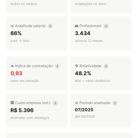
todos os cargos
ocupações no setor
📊 Amplitude salarial
👥 Profissionais
i
i
66%
3.434
piso → teto
últimos 12 meses
🔥 Índice de contratação
🔁 Rotatividade
i
i
0,93
48.2%
setor em retração
alta — setor dinâmico
🏢 Custo empresa (est.)
📅 Período analisado
i
i
07/2025
R$ 5.396
até 06/2026
estimado com encargos