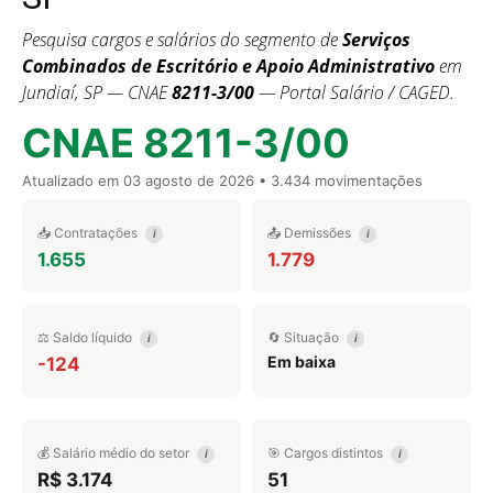
Pesquisa cargos e salários do segmento de
Serviços
Combinados de Escritório e Apoio Administrativo
em
Jundiaí, SP — CNAE
8211-3/00
— Portal Salário / CAGED.
CNAE 8211-3/00
Atualizado em
03 agosto de 2026
• 3.434 movimentações
📥 Contratações
📤 Demissões
i
i
1.655
1.779
⚖️ Saldo líquido
🔄 Situação
i
i
Em baixa
-124
💰 Salário médio do setor
🎯 Cargos distintos
i
i
R$ 3.174
51