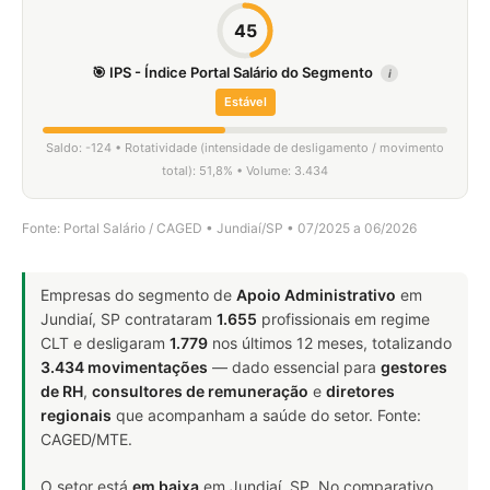
45
🎯 IPS - Índice Portal Salário do Segmento
i
Estável
Saldo: -124 • Rotatividade (intensidade de desligamento / movimento
total): 51,8% • Volume: 3.434
Fonte: Portal Salário / CAGED • Jundiaí/SP • 07/2025 a 06/2026
Empresas do segmento de
Apoio Administrativo
em
Jundiaí, SP contrataram
1.655
profissionais em regime
CLT e desligaram
1.779
nos últimos 12 meses, totalizando
3.434 movimentações
— dado essencial para
gestores
de RH
,
consultores de remuneração
e
diretores
regionais
que acompanham a saúde do setor. Fonte:
CAGED/MTE.
O setor está
em baixa
em Jundiaí, SP. No comparativo