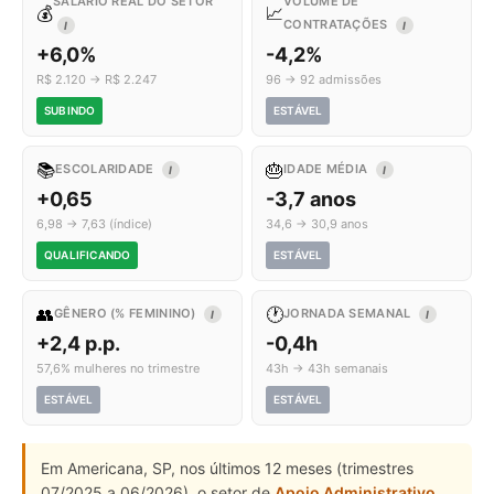
SALÁRIO REAL DO SETOR
VOLUME DE
💰
📈
CONTRATAÇÕES
I
I
+6,0%
-4,2%
R$ 2.120 → R$ 2.247
96 → 92 admissões
SUBINDO
ESTÁVEL
📚
🎂
ESCOLARIDADE
IDADE MÉDIA
I
I
+0,65
-3,7 anos
6,98 → 7,63 (índice)
34,6 → 30,9 anos
QUALIFICANDO
ESTÁVEL
👥
🕐
GÊNERO (% FEMININO)
JORNADA SEMANAL
I
I
+2,4 p.p.
-0,4h
57,6% mulheres no trimestre
43h → 43h semanais
ESTÁVEL
ESTÁVEL
Em Americana, SP, nos últimos 12 meses (trimestres
07/2025 a 06/2026), o setor de
Apoio Administrativo