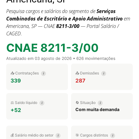
Pesquisa cargos e salários do segmento de
Serviços
Combinados de Escritório e Apoio Administrativo
em
Americana, SP — CNAE
8211-3/00
— Portal Salário /
CAGED.
CNAE 8211-3/00
Atualizado em
03 agosto de 2026
• 626 movimentações
📥 Contratações
📤 Demissões
i
i
339
287
⚖️ Saldo líquido
🔄 Situação
i
i
Com muita demanda
+52
💰 Salário médio do setor
🎯 Cargos distintos
i
i