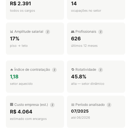
R$ 2.391
14
todos os cargos
ocupações no setor
📊 Amplitude salarial
👥 Profissionais
i
i
17%
626
piso → teto
últimos 12 meses
🔥 Índice de contratação
🔁 Rotatividade
i
i
1,18
45.8%
setor aquecido
alta — setor dinâmico
🏢 Custo empresa (est.)
📅 Período analisado
i
i
07/2025
R$ 4.064
até 06/2026
estimado com encargos