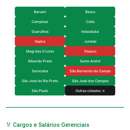
Barueri
Bauru
Campinas
Cotia
Guarulhos
Indaiatuba
Itapira
Jundiaí
Mogi das Cruzes
Osasco
Ribeirão Preto
Santo André
Sorocaba
São Bernardo do Campo
São José do Rio Preto
São José dos Campos
São Paulo
Outras cidades →
🏅 Cargos e Salários Gerenciais