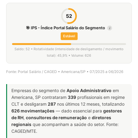
52
🎯 IPS - Índice Portal Salário do Segmento
i
Estável
Saldo: 52 • Rotatividade (intensidade de desligamento / movimento
total): 45,9% • Volume: 626
Fonte: Portal Salário / CAGED • Americana/SP • 07/2025 a 06/2026
Empresas do segmento de
Apoio Administrativo
em
Americana, SP contrataram
339
profissionais em regime
CLT e desligaram
287
nos últimos 12 meses, totalizando
626 movimentações
— dado essencial para
gestores
de RH
,
consultores de remuneração
e
diretores
regionais
que acompanham a saúde do setor. Fonte:
CAGED/MTE.