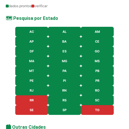
dados prontos
verificar
🗺️ Pesquisa por Estado
AC
AL
AM
AP
BA
CE
DF
ES
GO
MA
MG
MS
MT
PA
PB
PE
PI
PR
RJ
RN
RO
RR
RS
SC
SE
SP
TO
🏙️ Outras Cidades