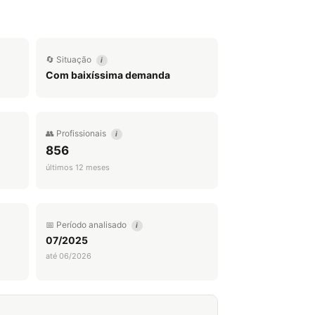
🔄 Situação
i
Com baixíssima demanda
👥 Profissionais
i
856
últimos 12 meses
📅 Período analisado
i
07/2025
até 06/2026