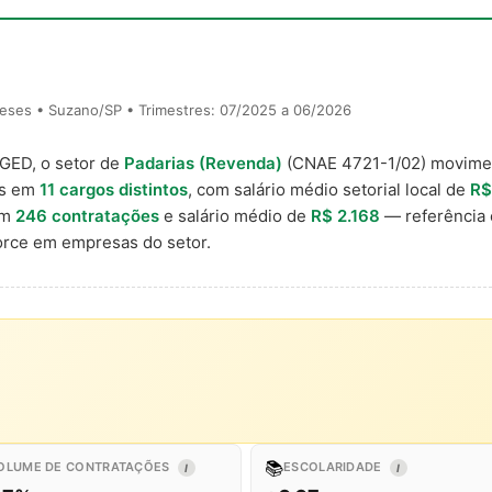
eses • Suzano/SP • Trimestres: 07/2025 a 06/2026
AGED, o setor de
Padarias (Revenda)
(CNAE 4721-1/02) movim
is em
11 cargos distintos
, com salário médio setorial local de
R$
om
246 contratações
e salário médio de
R$ 2.168
— referência 
rce em empresas do setor.
📚
OLUME DE CONTRATAÇÕES
ESCOLARIDADE
I
I