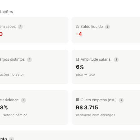
tações
emissões
⚖️ Saldo líquido
i
i
0
-4
argos distintos
📊 Amplitude salarial
i
i
6%
ações no setor
piso → teto
otatividade
🏢 Custo empresa (est.)
i
i
.8%
R$ 3.715
 — setor dinâmico
estimado com encargos
mento
i