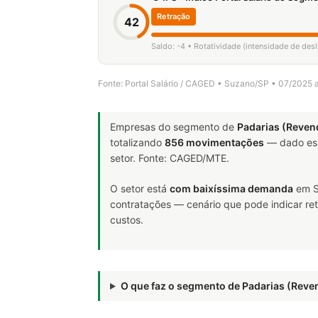
Retração
42
Saldo: -4 • Rotatividade (intensidade de de
Fonte: Portal Salário / CAGED • Suzano/SP • 07/2025 
Empresas do segmento de
Padarias (Reven
totalizando
856 movimentações
— dado ess
setor. Fonte: CAGED/MTE.
O setor está
com baixíssima demanda
em S
contratações — cenário que pode indicar ret
custos.
O que faz o segmento de Padarias (Rev