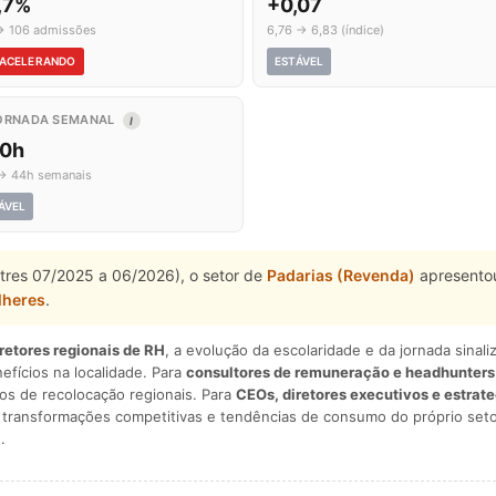
,7%
+0,07
→ 106 admissões
6,76 → 6,83 (índice)
ACELERANDO
ESTÁVEL
ORNADA SEMANAL
I
,0h
→ 44h semanais
ÁVEL
stres 07/2025 a 06/2026), o setor de
Padarias (Revenda)
apresentou
lheres
.
iretores regionais de RH
, a evolução da escolaridade e da jornada sina
nefícios na localidade. Para
consultores de remuneração e headhunters
os de recolocação regionais. Para
CEOs, diretores executivos e estrat
am transformações competitivas e tendências de consumo do próprio seto
.