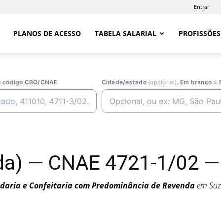
Entrar
PLANOS DE ACESSO
TABELA SALARIAL
PROFISSÕES
ou código CBO/CNAE
Cidade/estado
(opcional)
. Em branco = 
da) — CNAE 4721-1/02 —
daria e Confeitaria com Predominância de Revenda
em Suz