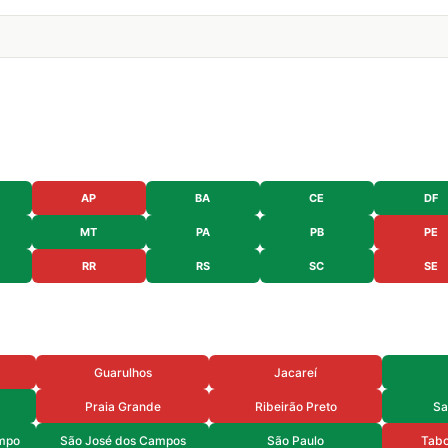
AP
BA
CE
DF
MT
PA
PB
PE
RR
RS
SC
SE
Guarulhos
Jacareí
Praia Grande
Ribeirão Preto
Sa
mpo
São José dos Campos
São Paulo
Tabo