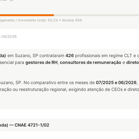
sligamento / movimento total): 50,2% • Volume: 856
a 06/2026
da)
em Suzano, SP contrataram
426
profissionais em regime CLT e 
encial para
gestores de RH
,
consultores de remuneração
e
diret
uzano, SP. No comparativo entre os meses de
07/2025 e 06/2026
,
ração ou reestruturação regional, exigindo atenção de CEOs e direto
enda) — CNAE 4721-1/02