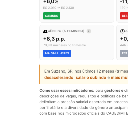
+6,0%
-11
R$ 2.010 → R$ 2.130
120 
SUBINDO
DES
👥
🕐
GÊNERO (% FEMININO)
J
I
+8,3 p.p.
+0
70,8% mulheres no trimestre
44h 
MAIS MULHERES
EST
Em Suzano, SP, nos últimos 12 meses (trime
desacelerando
,
salário subindo
e
mais mu
Como usar esses indicadores:
para
gestores e d
descrições de vagas, requisitos e políticas de be
delimitam a pressão salarial esperada em process
perfil etário e a diversidade de gênero antecip
com base nos microdados oficiais do CAGED/MTE