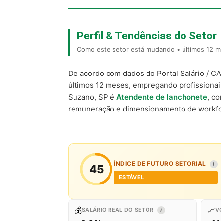
Perfil & Tendências do Setor
Como este setor está mudando • últimos 12 m
De acordo com dados do Portal Salário / C
últimos 12 meses, empregando profissiona
Suzano, SP é
Atendente de lanchonete
, c
remuneração e dimensionamento de workfo
ÍNDICE DE FUTURO SETORIAL
I
45
ESTÁVEL
💰
📈
SALÁRIO REAL DO SETOR
V
I