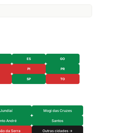
ES
GO
PI
PR
SP
TO
Jundiaí
Mogi das Cruzes
nto André
Santos
ão da Serra
Outras cidades →