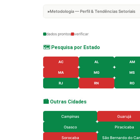
Metodologia — Perfil & Tendências Setoriais
dados prontos
verificar
🗺️ Pesquisa por Estado
AC
AL
AM
MA
MG
MS
RJ
RN
RO
🏙️ Outras Cidades
Campinas
Guarujá
Osasco
Piracicaba
Sorocaba
São Bernardo do Ca