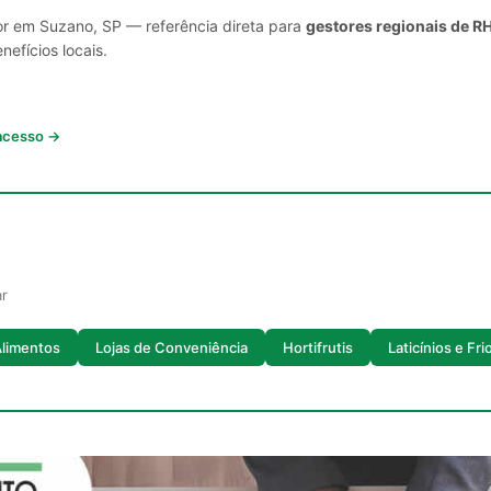
or em Suzano, SP — referência direta para
gestores regionais de R
nefícios locais.
 acesso →
ar
Alimentos
Lojas de Conveniência
Hortifrutis
Laticínios e Fri