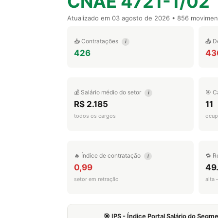
CNAE 4721-1/02
Atualizado em
03 agosto de 2026
• 856 movimen
📥 Contratações
📤 D
i
426
43
💰 Salário médio do setor
🎯 C
i
R$ 2.185
11
todos os cargos
ocup
🔥 Índice de contratação
🔁 R
i
0,99
49
setor em retração
alta
🎯 IPS - Índice Portal Salário do Seg