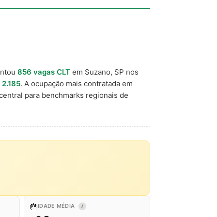
entou
856 vagas CLT
em Suzano, SP nos
 2.185
. A ocupação mais contratada em
central para benchmarks regionais de
🎂
IDADE MÉDIA
I