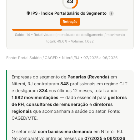
43
🎯 IPS - Índice Portal Salário do Segmento
i
Retração
Saldo: 14 • Rotatividade (intensidade de desligamento / movimento
total): 49,6% • Volume: 1.682
Fonte: Portal Salário / CAGED • Niterói/RJ • 07/2025 a 06/2026
Empresas do segmento de
Padarias (Revenda)
em
Niterói, RJ contrataram
848
profissionais em regime CLT
e desligaram
834
nos últimos 12 meses, totalizando
1.682 movimentações
— dado essencial para
gestores
de RH
,
consultores de remuneração
e
diretores
regionais
que acompanham a saúde do setor. Fonte:
CAGED/MTE.
O setor está
com baixíssima demanda
em Niterói, RJ.
No comparativo entre os meses de
07/2025 e 06/2026
,