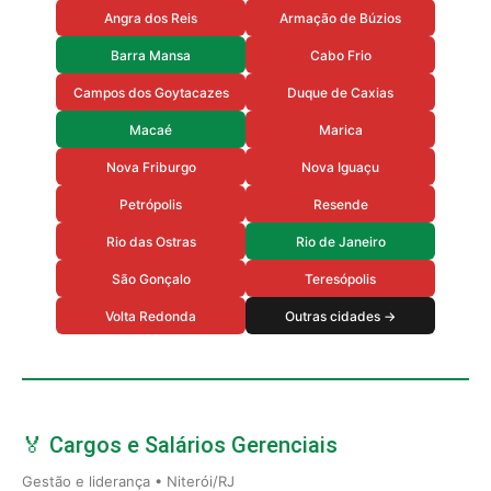
Angra dos Reis
Armação de Búzios
Barra Mansa
Cabo Frio
Campos dos Goytacazes
Duque de Caxias
Macaé
Marica
Nova Friburgo
Nova Iguaçu
Petrópolis
Resende
Rio das Ostras
Rio de Janeiro
São Gonçalo
Teresópolis
Volta Redonda
Outras cidades →
🏅 Cargos e Salários Gerenciais
Gestão e liderança • Niterói/RJ