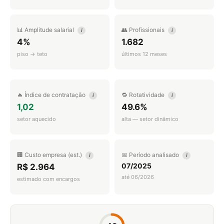
📊 Amplitude salarial
👥 Profissionais
i
i
4%
1.682
piso → teto
últimos 12 meses
🔥 Índice de contratação
🔁 Rotatividade
i
i
1,02
49.6%
setor aquecido
alta — setor dinâmico
🏢 Custo empresa (est.)
📅 Período analisado
i
i
07/2025
R$ 2.964
até 06/2026
estimado com encargos