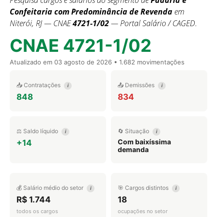
Pesquisa cargos e salários do segmento de
Padaria e
Confeitaria com Predominância de Revenda
em
Niterói, RJ — CNAE
4721-1/02
— Portal Salário / CAGED.
CNAE 4721-1/02
Atualizado em
03 agosto de 2026
• 1.682 movimentações
📥 Contratações
📤 Demissões
i
i
848
834
⚖️ Saldo líquido
🔄 Situação
i
i
Com baixíssima
+14
demanda
💰 Salário médio do setor
🎯 Cargos distintos
i
i
R$ 1.744
18
todos os cargos
ocupações no setor