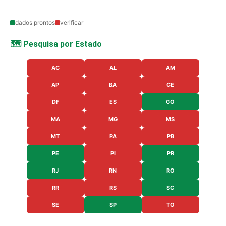
dados prontos
verificar
🗺️ Pesquisa por Estado
AC
AL
AM
AP
BA
CE
DF
ES
GO
MA
MG
MS
MT
PA
PB
PE
PI
PR
RJ
RN
RO
RR
RS
SC
SE
SP
TO