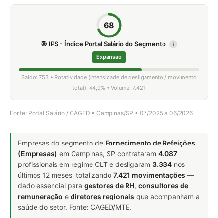
68
🎯 IPS - Índice Portal Salário do Segmento
i
Expansão
Saldo: 753 • Rotatividade (intensidade de desligamento / movimento
total): 44,9% • Volume: 7.421
Fonte: Portal Salário / CAGED • Campinas/SP • 07/2025 a 06/2026
Empresas do segmento de
Fornecimento de Refeições
(Empresas)
em Campinas, SP contrataram
4.087
profissionais em regime CLT e desligaram
3.334
nos
últimos 12 meses, totalizando
7.421 movimentações
—
dado essencial para
gestores de RH
,
consultores de
remuneração
e
diretores regionais
que acompanham a
saúde do setor. Fonte: CAGED/MTE.