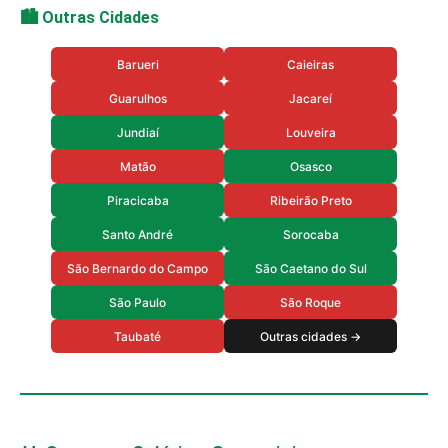
🏙️ Outras Cidades
Barueri
Caieiras
Guarulhos
Jacareí
Jundiaí
Louveira
Matão
Osasco
Piracicaba
Ribeirão Preto
Santo André
Sorocaba
São Bernardo do Campo
São Caetano do Sul
São Paulo
São Roque
Taubaté
Outras cidades →