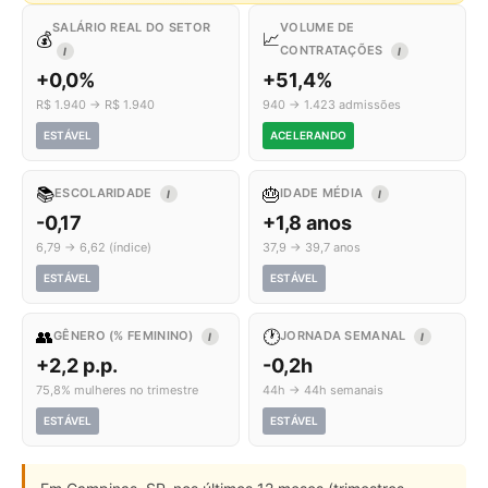
SALÁRIO REAL DO SETOR
VOLUME DE
💰
📈
CONTRATAÇÕES
I
I
+0,0%
+51,4%
R$ 1.940 → R$ 1.940
940 → 1.423 admissões
ESTÁVEL
ACELERANDO
📚
🎂
ESCOLARIDADE
IDADE MÉDIA
I
I
-0,17
+1,8 anos
6,79 → 6,62 (índice)
37,9 → 39,7 anos
ESTÁVEL
ESTÁVEL
👥
🕐
GÊNERO (% FEMININO)
JORNADA SEMANAL
I
I
+2,2 p.p.
-0,2h
75,8% mulheres no trimestre
44h → 44h semanais
ESTÁVEL
ESTÁVEL