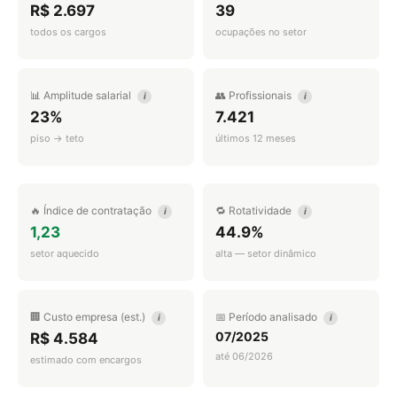
R$ 2.697
39
todos os cargos
ocupações no setor
📊 Amplitude salarial
👥 Profissionais
i
i
23%
7.421
piso → teto
últimos 12 meses
🔥 Índice de contratação
🔁 Rotatividade
i
i
1,23
44.9%
setor aquecido
alta — setor dinâmico
🏢 Custo empresa (est.)
📅 Período analisado
i
i
07/2025
R$ 4.584
até 06/2026
estimado com encargos