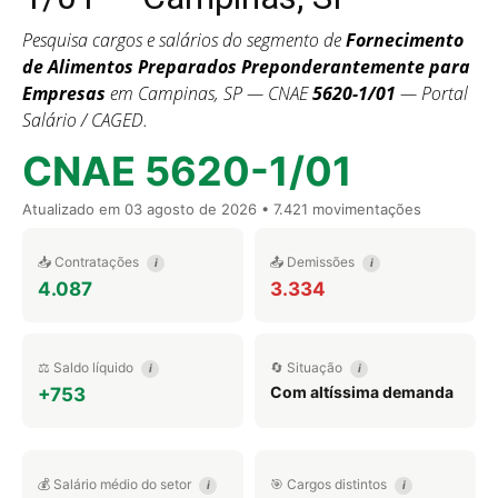
Pesquisa cargos e salários do segmento de
Fornecimento
de Alimentos Preparados Preponderantemente para
Empresas
em Campinas, SP — CNAE
5620-1/01
— Portal
Salário / CAGED.
CNAE 5620-1/01
Atualizado em
03 agosto de 2026
• 7.421 movimentações
📥 Contratações
📤 Demissões
i
i
4.087
3.334
⚖️ Saldo líquido
🔄 Situação
i
i
Com altíssima demanda
+753
💰 Salário médio do setor
🎯 Cargos distintos
i
i