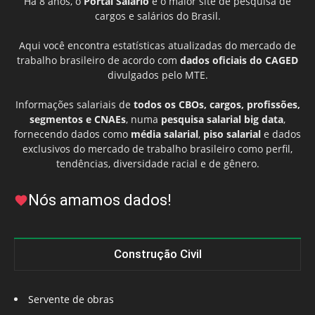
Há 8 anos, o
Portal Salário
é o maior site de pesquisa de
cargos e salários do Brasil.
Aqui você encontra estatísticas atualizadas do mercado de
trabalho brasileiro de acordo com
dados oficiais do CAGED
divulgados pelo MTE.
Informações salariais de
todos os CBOs, cargos, profissões,
segmentos e CNAEs
, numa
pesquisa salarial big data
,
fornecendo dados como
média salarial
,
piso salarial
e dados
exclusivos do mercado de trabalho brasileiro como perfil,
tendências, diversidade racial e de gênero.
Nós amamos dados!
Construção Civil
Servente de obras