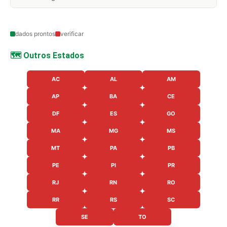
dados prontos
verificar
🗺️ Outros Estados
AC
AL
AM
AP
BA
CE
DF
ES
GO
MA
MG
MS
MT
PA
PB
PE
PI
PR
RJ
RN
RO
RR
RS
SC
SE
TO