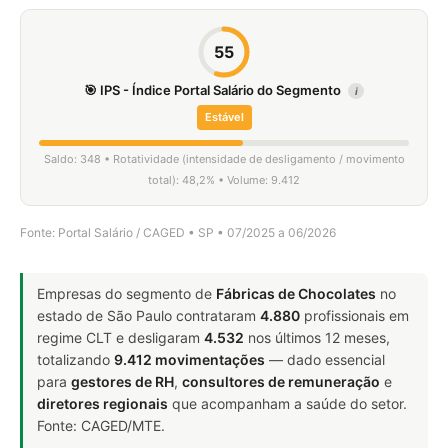
55
🎯 IPS - Índice Portal Salário do Segmento
i
Estável
Saldo: 348 • Rotatividade (intensidade de desligamento / movimento
total): 48,2% • Volume: 9.412
Fonte: Portal Salário / CAGED • SP • 07/2025 a 06/2026
Empresas do segmento de
Fábricas de Chocolates
no
estado de São Paulo contrataram
4.880
profissionais em
regime CLT e desligaram
4.532
nos últimos 12 meses,
totalizando
9.412 movimentações
— dado essencial
para
gestores de RH
,
consultores de remuneração
e
diretores regionais
que acompanham a saúde do setor.
Fonte: CAGED/MTE.