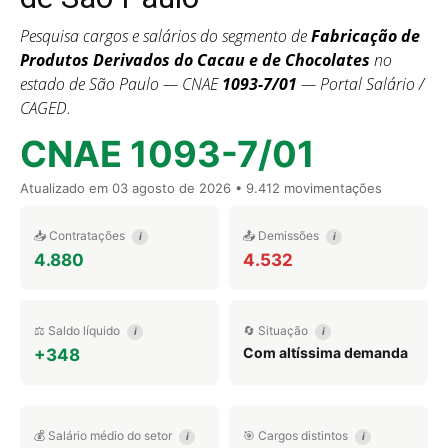
Pesquisa cargos e salários do segmento de
Fabricação de
Produtos Derivados do Cacau e de Chocolates
no
estado de São Paulo — CNAE
1093-7/01
— Portal Salário /
CAGED.
CNAE 1093-7/01
Atualizado em
03 agosto de 2026
• 9.412 movimentações
📥 Contratações
📤 Demissões
i
i
4.880
4.532
⚖️ Saldo líquido
🔄 Situação
i
i
Com altíssima demanda
+348
💰 Salário médio do setor
🎯 Cargos distintos
i
i