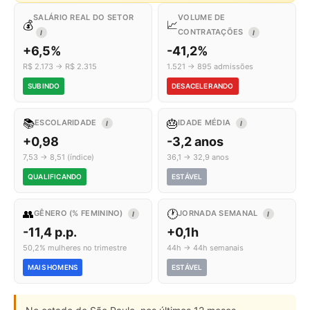
SALÁRIO REAL DO SETOR
VOLUME DE
💰
📈
CONTRATAÇÕES
I
I
+6,5%
-41,2%
R$ 2.173 → R$ 2.315
1.521 → 895 admissões
SUBINDO
DESACELERANDO
📚
🎂
ESCOLARIDADE
IDADE MÉDIA
I
I
+0,98
-3,2 anos
7,53 → 8,51 (índice)
36,1 → 32,9 anos
QUALIFICANDO
ESTÁVEL
👥
🕐
GÊNERO (% FEMININO)
JORNADA SEMANAL
I
I
-11,4 p.p.
+0,1h
50,2% mulheres no trimestre
44h → 44h semanais
MAIS HOMENS
ESTÁVEL