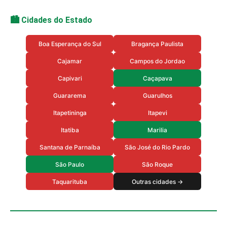
🏙️ Cidades do Estado
Boa Esperança do Sul
Bragança Paulista
Cajamar
Campos do Jordao
Capivari
Caçapava
Guararema
Guarulhos
Itapetininga
Itapevi
Itatiba
Marilia
Santana de Parnaíba
São José do Rio Pardo
São Paulo
São Roque
Taquarituba
Outras cidades →