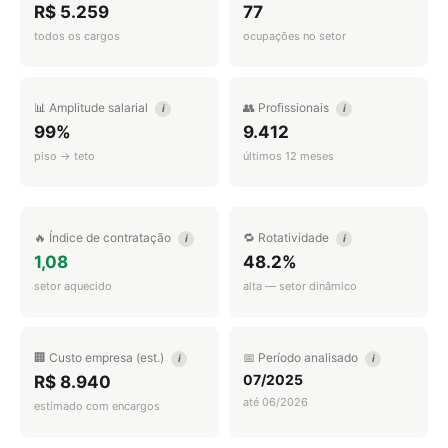
R$ 5.259
77
todos os cargos
ocupações no setor
📊 Amplitude salarial
👥 Profissionais
i
i
99%
9.412
piso → teto
últimos 12 meses
🔥 Índice de contratação
🔁 Rotatividade
i
i
1,08
48.2%
setor aquecido
alta — setor dinâmico
🏢 Custo empresa (est.)
📅 Período analisado
i
i
07/2025
R$ 8.940
até 06/2026
estimado com encargos