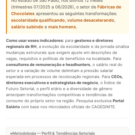
No estado de São Paulo, nos últimos 12 meses
(trimestres 07/2025 a 06/2026), o setor de
Fábricas de
Chocolates
apresentou as seguintes transformações:
escolaridade qualificando
,
volume desacelerando
,
salário subindo
e
mais homens
.
Como usar esses indicadores:
para
gestores e diretores
regionais de RH
, a evolução da escolaridade e da jornada sinaliza
mudanças estruturais que exigem ajuste em descrições de
vagas, requisitos e políticas de benefícios na localidade. Para
consultores de remuneração e headhunters
, o salário real do
setor e a variação de volume delimitam a pressão salarial
esperada em processos de recolocação regionais. Para
CEOs,
diretores executivos e estrategistas de negócio
, o Índice de
Futuro Setorial, o perfil etário e a diversidade de gênero
antecipam transformações competitivas e tendências de
consumo do próprio setor na região. Pesquisa exclusiva
Portal
Salário
com base nos microdados oficiais do CAGED/MTE.
Metodologia — Perfil & Tendências Setoriais