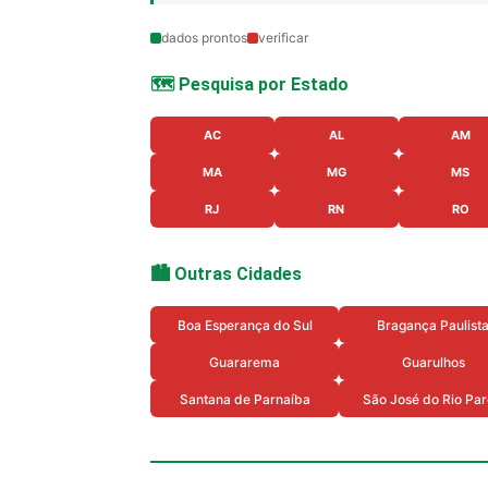
dados prontos
verificar
🗺️ Pesquisa por Estado
AC
AL
AM
MA
MG
MS
RJ
RN
RO
🏙️ Outras Cidades
Boa Esperança do Sul
Bragança Paulist
Guararema
Guarulhos
Santana de Parnaíba
São José do Rio Pa