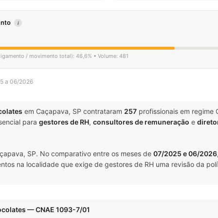
mento
i
sligamento / movimento total): 46,6% • Volume: 481
25 a 06/2026
colates
em Caçapava, SP contrataram
257
profissionais em regime
encial para
gestores de RH
,
consultores de remuneração
e
direto
apava, SP. No comparativo entre os meses de
07/2025 e 06/2026
ntos na localidade que exige de gestores de RH uma revisão da polí
hocolates — CNAE 1093-7/01