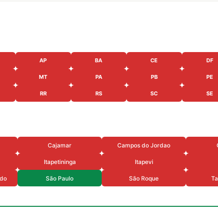
AP
BA
CE
DF
MT
PA
PB
PE
RR
RS
SC
SE
a
Cajamar
Campos do Jordao
Itapetininga
Itapevi
rdo
São Paulo
São Roque
Ta