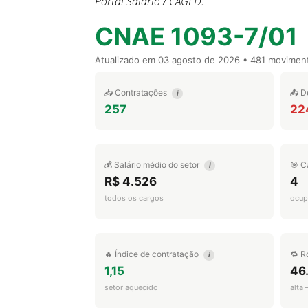
Portal Salário / CAGED.
CNAE 1093-7/01
Atualizado em
03 agosto de 2026
• 481 movimen
📥 Contratações
📤 D
i
257
22
💰 Salário médio do setor
🎯 C
i
R$ 4.526
4
todos os cargos
ocup
🔥 Índice de contratação
🔁 R
i
1,15
46
setor aquecido
alta