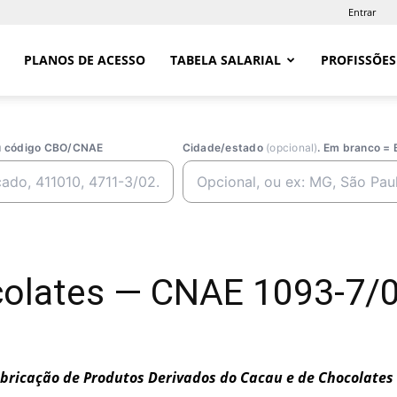
Entrar
PLANOS DE ACESSO
TABELA SALARIAL
PROFISSÕES
ou código CBO/CNAE
Cidade/estado
(opcional)
. Em branco = 
colates — CNAE 1093-7/
bricação de Produtos Derivados do Cacau e de Chocolates