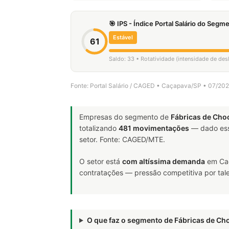
🎯 IPS - Índice Portal Salário do Seg
Estável
61
Saldo: 33 • Rotatividade (intensidade de de
Fonte: Portal Salário / CAGED • Caçapava/SP • 07/20
Empresas do segmento de
Fábricas de Cho
totalizando
481 movimentações
— dado ess
setor. Fonte: CAGED/MTE.
O setor está
com altíssima demanda
em Caç
contratações — pressão competitiva por tale
O que faz o segmento de Fábricas de C