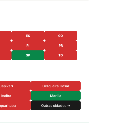
ES
GO
PI
PR
SP
TO
Capivari
Cerqueira Cesar
Itatiba
Marilia
quarituba
Outras cidades →