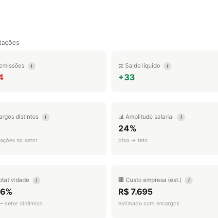
tações
emissões
⚖️ Saldo líquido
i
i
4
+33
argos distintos
📊 Amplitude salarial
i
i
24%
ações no setor
piso → teto
otatividade
🏢 Custo empresa (est.)
i
i
.6%
R$ 7.695
 — setor dinâmico
estimado com encargos