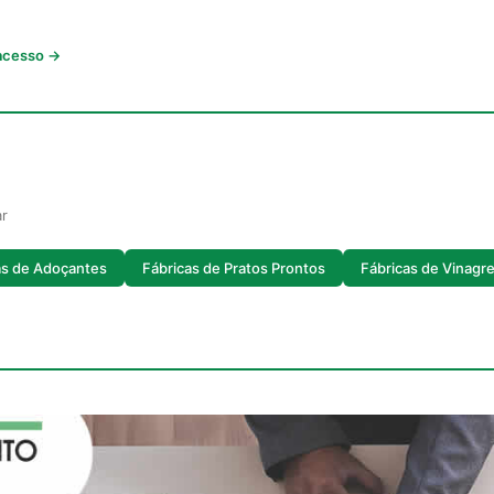
 acesso →
ar
as de Adoçantes
Fábricas de Pratos Prontos
Fábricas de Vinagr