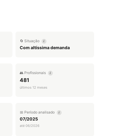
🔄 Situação
i
Com altíssima demanda
👥 Profissionais
i
481
últimos 12 meses
📅 Período analisado
i
07/2025
até 06/2026