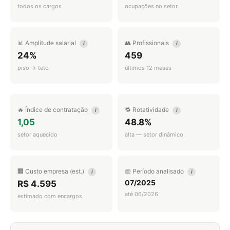
todos os cargos
ocupações no setor
📊 Amplitude salarial
👥 Profissionais
i
i
24%
459
piso → teto
últimos 12 meses
🔥 Índice de contratação
🔁 Rotatividade
i
i
1,05
48.8%
setor aquecido
alta — setor dinâmico
🏢 Custo empresa (est.)
📅 Período analisado
i
i
07/2025
R$ 4.595
até 06/2026
estimado com encargos