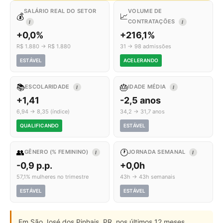
SALÁRIO REAL DO SETOR
VOLUME DE
💰
📈
CONTRATAÇÕES
I
I
+0,0%
+216,1%
R$ 1.880 → R$ 1.880
31 → 98 admissões
ESTÁVEL
ACELERANDO
📚
🎂
ESCOLARIDADE
IDADE MÉDIA
I
I
+1,41
-2,5 anos
6,94 → 8,35 (índice)
34,2 → 31,7 anos
QUALIFICANDO
ESTÁVEL
👥
🕐
GÊNERO (% FEMININO)
JORNADA SEMANAL
I
I
-0,9 p.p.
+0,0h
57,1% mulheres no trimestre
43h → 43h semanais
ESTÁVEL
ESTÁVEL
Em São José dos Pinhais, PR, nos últimos 12 meses