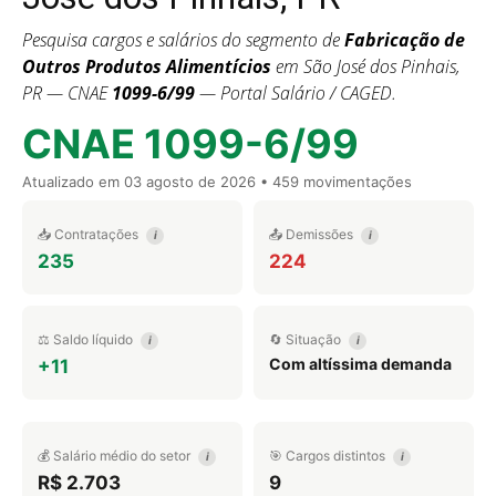
Pesquisa cargos e salários do segmento de
Fabricação de
Outros Produtos Alimentícios
em São José dos Pinhais,
PR — CNAE
1099-6/99
— Portal Salário / CAGED.
CNAE 1099-6/99
Atualizado em
03 agosto de 2026
• 459 movimentações
📥 Contratações
📤 Demissões
i
i
235
224
⚖️ Saldo líquido
🔄 Situação
i
i
Com altíssima demanda
+11
💰 Salário médio do setor
🎯 Cargos distintos
i
i
R$ 2.703
9