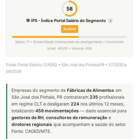
58
🎯 IPS - Índice Portal Salário do Segmento
i
Estável
Saldo: 11 • Rotatividade (intensidade de desligamento / movimento
total): 48,8% • Volume: 459
Fonte: Portal Salário / CAGED • São José dos Pinhais/PR • 07/2025 a
06/2026
Empresas do segmento de
Fábricas de Alimentos
em
São José dos Pinhais, PR contrataram
235
profissionais
em regime CLT e desligaram
224
nos últimos 12 meses,
totalizando
459 movimentações
— dado essencial para
gestores de RH
,
consultores de remuneração
e
diretores regionais
que acompanham a saúde do setor.
Fonte: CAGED/MTE.