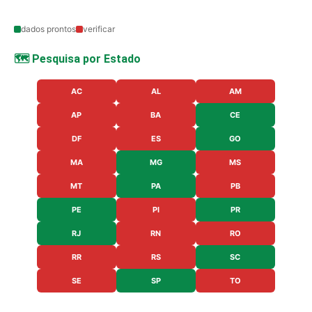
dados prontos
verificar
🗺️ Pesquisa por Estado
AC
AL
AM
AP
BA
CE
DF
ES
GO
MA
MG
MS
MT
PA
PB
PE
PI
PR
RJ
RN
RO
RR
RS
SC
SE
SP
TO