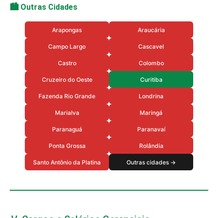
🏙️ Outras Cidades
Arapongas
Araucária
Campo Largo
Cascavel
Castro
Colombo
Cruzeiro do Oeste
Curitiba
Fazenda Rio Grande
Londrina
Marialva
Maringá
Paranaguá
Paranavaí
Ponta Grossa
Rolândia
Santo Antônio da Platina
Outras cidades →