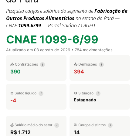
Pesquisa cargos e salários do segmento de
Fabricação de
Outros Produtos Alimentícios
no estado do Pará —
CNAE
1099-6/99
— Portal Salário / CAGED.
CNAE 1099-6/99
Atualizado em
03 agosto de 2026
• 784 movimentações
📥 Contratações
📤 Demissões
i
i
390
394
⚖️ Saldo líquido
🔄 Situação
i
i
Estagnado
-4
💰 Salário médio do setor
🎯 Cargos distintos
i
i
R$ 1.712
14