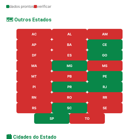
dados prontos
verificar
🗺️ Outros Estados
AC
AL
AM
AP
BA
CE
DF
ES
GO
MA
MG
MS
MT
PB
PE
PI
PR
RJ
RN
RO
RR
RS
SC
SE
SP
TO
🏙️ Cidades do Estado