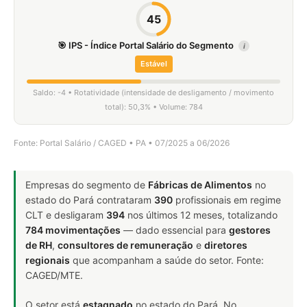
45
🎯 IPS - Índice Portal Salário do Segmento
i
Estável
Saldo: -4 • Rotatividade (intensidade de desligamento / movimento
total): 50,3% • Volume: 784
Fonte: Portal Salário / CAGED • PA • 07/2025 a 06/2026
Empresas do segmento de
Fábricas de Alimentos
no
estado do Pará contrataram
390
profissionais em regime
CLT e desligaram
394
nos últimos 12 meses, totalizando
784 movimentações
— dado essencial para
gestores
de RH
,
consultores de remuneração
e
diretores
regionais
que acompanham a saúde do setor. Fonte:
CAGED/MTE.
O setor está
estagnado
no estado do Pará. No