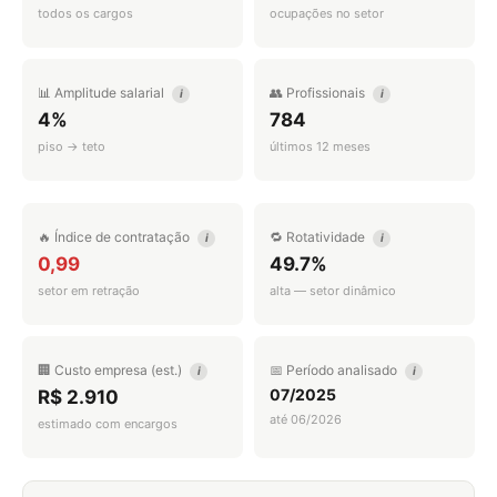
todos os cargos
ocupações no setor
📊 Amplitude salarial
👥 Profissionais
i
i
4%
784
piso → teto
últimos 12 meses
🔥 Índice de contratação
🔁 Rotatividade
i
i
0,99
49.7%
setor em retração
alta — setor dinâmico
🏢 Custo empresa (est.)
📅 Período analisado
i
i
07/2025
R$ 2.910
até 06/2026
estimado com encargos