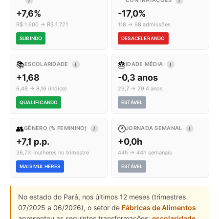
CONTRATAÇÕES
I
I
+7,6%
-17,0%
R$ 1.600 → R$ 1.721
118 → 98 admissões
SUBINDO
DESACELERANDO
📚
🎂
ESCOLARIDADE
IDADE MÉDIA
I
I
+1,68
-0,3 anos
6,48 → 8,16 (índice)
29,7 → 29,4 anos
QUALIFICANDO
ESTÁVEL
👥
🕐
GÊNERO (% FEMININO)
JORNADA SEMANAL
I
I
+7,1 p.p.
+0,0h
36,7% mulheres no trimestre
44h → 44h semanais
MAIS MULHERES
ESTÁVEL
No estado do Pará, nos últimos 12 meses (trimestres
07/2025 a 06/2026), o setor de
Fábricas de Alimentos
apresentou as seguintes transformações:
escolaridade