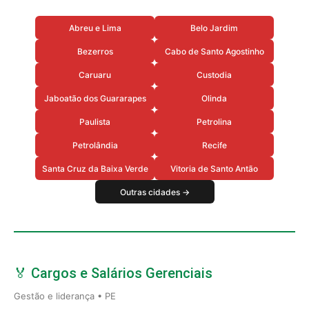
Abreu e Lima
Belo Jardim
Bezerros
Cabo de Santo Agostinho
Caruaru
Custodia
Jaboatão dos Guararapes
Olinda
Paulista
Petrolina
Petrolândia
Recife
Santa Cruz da Baixa Verde
Vitoria de Santo Antão
Outras cidades →
🏅 Cargos e Salários Gerenciais
Gestão e liderança • PE