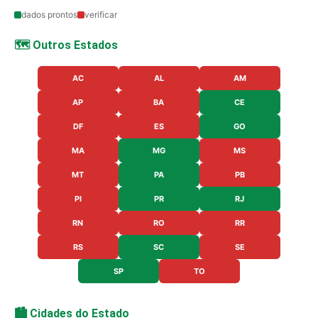
dados prontos
verificar
🗺️ Outros Estados
AC
AL
AM
AP
BA
CE
DF
ES
GO
MA
MG
MS
MT
PA
PB
PI
PR
RJ
RN
RO
RR
RS
SC
SE
SP
TO
🏙️ Cidades do Estado