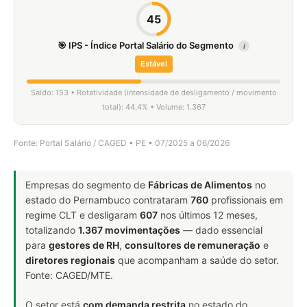
45
🎯 IPS - Índice Portal Salário do Segmento
i
Estável
Saldo: 153 • Rotatividade (intensidade de desligamento / movimento
total): 44,4% • Volume: 1.367
Fonte: Portal Salário / CAGED • PE • 07/2025 a 06/2026
Empresas do segmento de
Fábricas de Alimentos
no
estado do Pernambuco contrataram
760
profissionais em
regime CLT e desligaram
607
nos últimos 12 meses,
totalizando
1.367 movimentações
— dado essencial
para
gestores de RH
,
consultores de remuneração
e
diretores regionais
que acompanham a saúde do setor.
Fonte: CAGED/MTE.
O setor está
com demanda restrita
no estado do