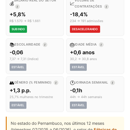
SALÁRIO REAL DO SETOR
VOLUME DE
💰
📈
CONTRATAÇÕES
I
I
+5,8%
-18,4%
R$ 1.570 → R$ 1.661
234 → 191 admissões
SUBINDO
DESACELERANDO
📚
🎂
ESCOLARIDADE
IDADE MÉDIA
I
I
-0,06
+0,6 anos
7,37 → 7,31 (índice)
30,2 → 30,8 anos
ESTÁVEL
ESTÁVEL
👥
🕐
GÊNERO (% FEMININO)
JORNADA SEMANAL
I
I
+1,3 p.p.
-0,1h
25,7% mulheres no trimestre
44h → 44h semanais
ESTÁVEL
ESTÁVEL
No estado do Pernambuco, nos últimos 12 meses
(trimestres 07/2025 a 06/2026), o setor de
Fábricas de