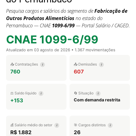
Pesquisa cargos e salários do segmento de
Fabricação de
Outros Produtos Alimentícios
no estado do
Pernambuco — CNAE
1099-6/99
— Portal Salário / CAGED.
CNAE 1099-6/99
Atualizado em
03 agosto de 2026
• 1.367 movimentações
📥 Contratações
📤 Demissões
i
i
760
607
⚖️ Saldo líquido
🔄 Situação
i
i
Com demanda restrita
+153
💰 Salário médio do setor
🎯 Cargos distintos
i
i
R$ 1.882
26