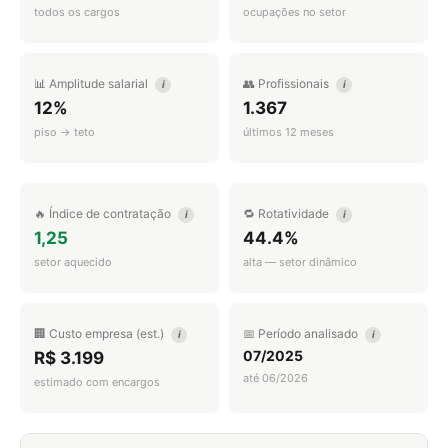
todos os cargos
ocupações no setor
📊 Amplitude salarial
👥 Profissionais
i
i
12%
1.367
piso → teto
últimos 12 meses
🔥 Índice de contratação
🔁 Rotatividade
i
i
1,25
44.4%
setor aquecido
alta — setor dinâmico
🏢 Custo empresa (est.)
📅 Período analisado
i
i
07/2025
R$ 3.199
até 06/2026
estimado com encargos