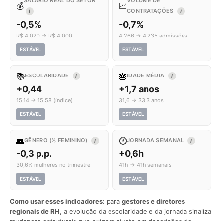
SALÁRIO REAL DO SETOR
VOLUME DE
💰
📈
CONTRATAÇÕES
I
I
-0,5%
-0,7%
R$ 4.020 → R$ 4.000
4.266 → 4.235 admissões
ESTÁVEL
ESTÁVEL
📚
🎂
ESCOLARIDADE
IDADE MÉDIA
I
I
+0,44
+1,7 anos
15,14 → 15,58 (índice)
31,6 → 33,3 anos
ESTÁVEL
ESTÁVEL
👥
🕐
GÊNERO (% FEMININO)
JORNADA SEMANAL
I
I
-0,3 p.p.
+0,6h
30,6% mulheres no trimestre
41h → 41h semanais
ESTÁVEL
ESTÁVEL
Como usar esses indicadores:
para
gestores e diretores
regionais de RH
, a evolução da escolaridade e da jornada sinaliza