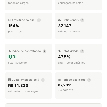
todos os cargos
ocupações no setor
📊 Amplitude salarial
👥 Profissionais
i
i
154%
32.147
piso → teto
últimos 12 meses
🔥 Índice de contratação
🔁 Rotatividade
i
i
1,10
47.5%
setor aquecido
alta — setor dinâmico
🏢 Custo empresa (est.)
📅 Período analisado
i
i
07/2025
R$ 14.320
até 06/2026
estimado com encargos