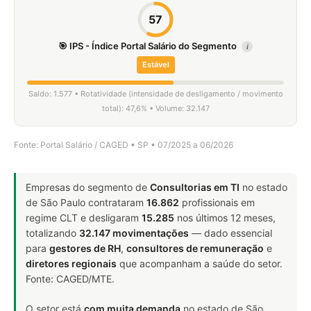
57
🎯 IPS - Índice Portal Salário do Segmento
i
Estável
Saldo: 1.577 • Rotatividade (intensidade de desligamento / movimento
total): 47,6% • Volume: 32.147
Fonte: Portal Salário / CAGED • SP • 07/2025 a 06/2026
Empresas do segmento de
Consultorias em TI
no estado
de São Paulo contrataram
16.862
profissionais em
regime CLT e desligaram
15.285
nos últimos 12 meses,
totalizando
32.147 movimentações
— dado essencial
para
gestores de RH
,
consultores de remuneração
e
diretores regionais
que acompanham a saúde do setor.
Fonte: CAGED/MTE.
O setor está
com muita demanda
no estado de São