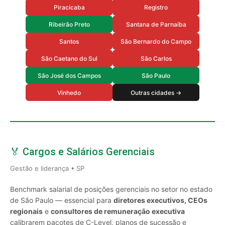
Piracicaba
Registro
Ribeirão Preto
Santana de Parnaíba
Santos
São Bernardo do Campo
São Caetano do Sul
São Carlos
São José dos Campos
São Paulo
Vinhedo
Outras cidades →
🏅 Cargos e Salários Gerenciais
Gestão e liderança • SP
Benchmark salarial de posições gerenciais no setor no estado
de São Paulo — essencial para
diretores executivos, CEOs
regionais
e
consultores de remuneração executiva
calibrarem pacotes de C-Level, planos de sucessão e