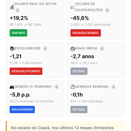
SALÁRIO REAL DO SETOR
VOLUME DE
💰
📈
CONTRATAÇÕES
I
I
+19,2%
-45,6%
R$ 1.675 → R$ 1.996
3.690 → 2.007 admissões
SUBINDO
DESACELERANDO
📚
🎂
ESCOLARIDADE
IDADE MÉDIA
I
I
-1,21
-2,7 anos
11,09 → 9,88 (índice)
39,4 → 36,7 anos
DESQUALIFICANDO
ESTÁVEL
👥
🕐
GÊNERO (% FEMININO)
JORNADA SEMANAL
I
I
-5,8 p.p.
-0,1h
43,7% mulheres no trimestre
42h → 42h semanais
MAIS HOMENS
ESTÁVEL
No estado do Ceará, nos últimos 12 meses (trimestres