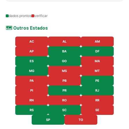
dados prontos
verificar
🗺️ Outros Estados
AC
AL
AM
AP
BA
DF
ES
GO
MA
MG
MS
MT
PA
PB
PE
PI
PR
RJ
RN
RO
RR
RS
SC
SE
SP
TO