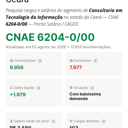
Pesquisa cargos e salários do segmento de
Consultoria em
Tecnologia da Informação
no estado do Ceará — CNAE
6204-0/00
— Portal Salário / CAGED.
CNAE 6204-0/00
Atualizado em
03 agosto de 2026
• 17.933 movimentações
📥 Contratações
📤 Demissões
i
i
9.956
7.977
⚖️ Saldo líquido
🔄 Situação
i
i
Com baixíssima
+1.979
demanda
💰 Salário médio do setor
🎯 Cargos distintos
i
i