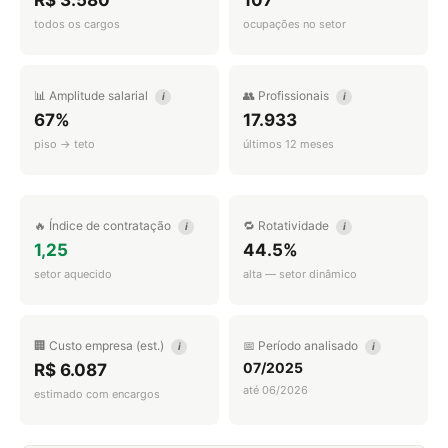
R$ 3.580
107
todos os cargos
ocupações no setor
📊 Amplitude salarial
👥 Profissionais
i
i
67%
17.933
piso → teto
últimos 12 meses
🔥 Índice de contratação
🔁 Rotatividade
i
i
1,25
44.5%
setor aquecido
alta — setor dinâmico
🏢 Custo empresa (est.)
📅 Período analisado
i
i
07/2025
R$ 6.087
até 06/2026
estimado com encargos