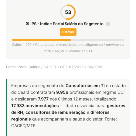
53
🎯 IPS - Índice Portal Salário do Segmento
i
Estável
Saldo: 1.979 • Rotatividade (intensidade de desligamento / movimento
total): 44,5% • Volume: 17.933
Fonte: Portal Salário / CAGED • CE • 07/2025 a 06/2026
Empresas do segmento de
Consultorias em TI
no estado
do Ceará contrataram
9.956
profissionais em regime CLT
e desligaram
7.977
nos últimos 12 meses, totalizando
17.933 movimentações
— dado essencial para
gestores
de RH
,
consultores de remuneração
e
diretores
regionais
que acompanham a saúde do setor. Fonte:
CAGED/MTE.