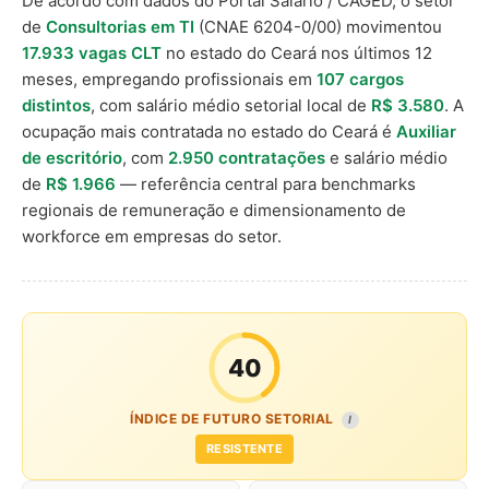
De acordo com dados do Portal Salário / CAGED, o setor
de
Consultorias em TI
(CNAE 6204-0/00) movimentou
17.933 vagas CLT
no estado do Ceará nos últimos 12
meses, empregando profissionais em
107 cargos
distintos
, com salário médio setorial local de
R$ 3.580
. A
ocupação mais contratada no estado do Ceará é
Auxiliar
de escritório
, com
2.950 contratações
e salário médio
de
R$ 1.966
— referência central para benchmarks
regionais de remuneração e dimensionamento de
workforce em empresas do setor.
40
ÍNDICE DE FUTURO SETORIAL
I
RESISTENTE