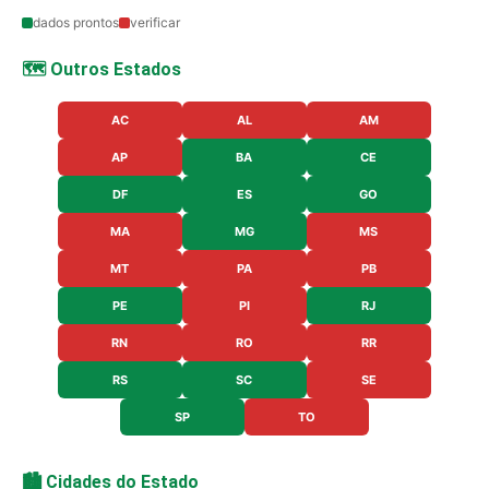
dados prontos
verificar
🗺️ Outros Estados
AC
AL
AM
AP
BA
CE
DF
ES
GO
MA
MG
MS
MT
PA
PB
PE
PI
RJ
RN
RO
RR
RS
SC
SE
SP
TO
🏙️ Cidades do Estado