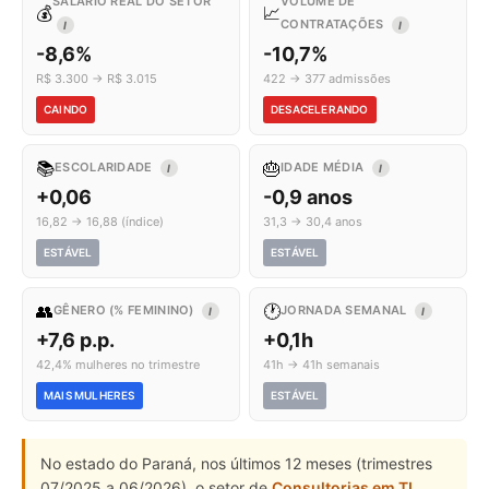
SALÁRIO REAL DO SETOR
VOLUME DE
💰
📈
CONTRATAÇÕES
I
I
-8,6%
-10,7%
R$ 3.300 → R$ 3.015
422 → 377 admissões
CAINDO
DESACELERANDO
📚
🎂
ESCOLARIDADE
IDADE MÉDIA
I
I
+0,06
-0,9 anos
16,82 → 16,88 (índice)
31,3 → 30,4 anos
ESTÁVEL
ESTÁVEL
👥
🕐
GÊNERO (% FEMININO)
JORNADA SEMANAL
I
I
+7,6 p.p.
+0,1h
42,4% mulheres no trimestre
41h → 41h semanais
MAIS MULHERES
ESTÁVEL
No estado do Paraná, nos últimos 12 meses (trimestres
07/2025 a 06/2026), o setor de
Consultorias em TI