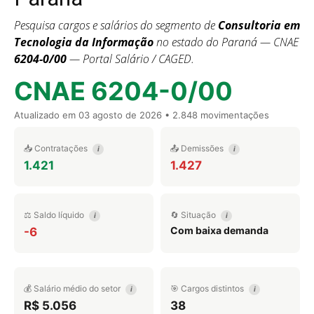
Pesquisa cargos e salários do segmento de
Consultoria em
Tecnologia da Informação
no estado do Paraná — CNAE
6204-0/00
— Portal Salário / CAGED.
CNAE 6204-0/00
Atualizado em
03 agosto de 2026
• 2.848 movimentações
📥 Contratações
📤 Demissões
i
i
1.421
1.427
⚖️ Saldo líquido
🔄 Situação
i
i
Com baixa demanda
-6
💰 Salário médio do setor
🎯 Cargos distintos
i
i
R$ 5.056
38