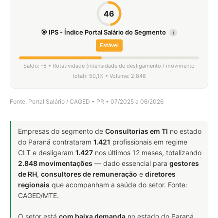
46
🎯 IPS - Índice Portal Salário do Segmento
i
Estável
Saldo: -6 • Rotatividade (intensidade de desligamento / movimento
total): 50,1% • Volume: 2.848
Fonte: Portal Salário / CAGED • PR • 07/2025 a 06/2026
Empresas do segmento de
Consultorias em TI
no estado
do Paraná contrataram
1.421
profissionais em regime
CLT e desligaram
1.427
nos últimos 12 meses, totalizando
2.848 movimentações
— dado essencial para
gestores
de RH
,
consultores de remuneração
e
diretores
regionais
que acompanham a saúde do setor. Fonte:
CAGED/MTE.
O setor está
com baixa demanda
no estado do Paraná.