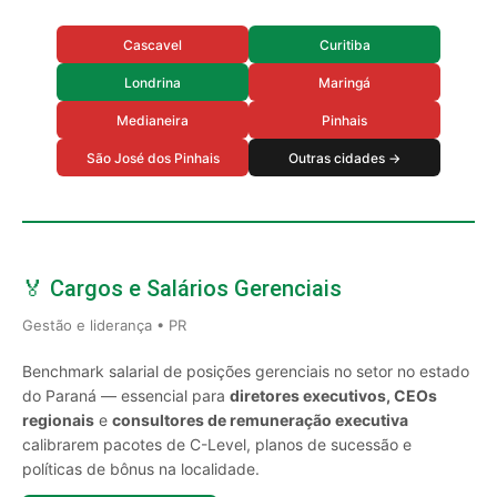
Cascavel
Curitiba
Londrina
Maringá
Medianeira
Pinhais
São José dos Pinhais
Outras cidades →
🏅 Cargos e Salários Gerenciais
Gestão e liderança • PR
Benchmark salarial de posições gerenciais no setor no estado
do Paraná — essencial para
diretores executivos, CEOs
regionais
e
consultores de remuneração executiva
calibrarem pacotes de C-Level, planos de sucessão e
políticas de bônus na localidade.