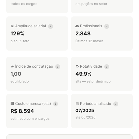
todos os cargos
ocupações no setor
📊 Amplitude salarial
👥 Profissionais
i
i
129%
2.848
piso → teto
últimos 12 meses
🔥 Índice de contratação
🔁 Rotatividade
i
i
1,00
49.9%
equilibrado
alta — setor dinâmico
🏢 Custo empresa (est.)
📅 Período analisado
i
i
07/2025
R$ 8.594
até 06/2026
estimado com encargos