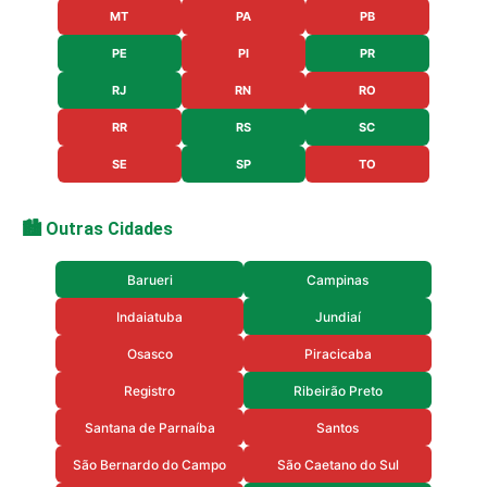
MT
PA
PB
PE
PI
PR
RJ
RN
RO
RR
RS
SC
SE
SP
TO
🏙️ Outras Cidades
Barueri
Campinas
Indaiatuba
Jundiaí
Osasco
Piracicaba
Registro
Ribeirão Preto
Santana de Parnaíba
Santos
São Bernardo do Campo
São Caetano do Sul