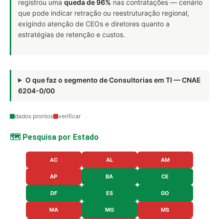
registrou uma
queda de 96%
nas contratações — cenário
que pode indicar retração ou reestruturação regional,
exigindo atenção de CEOs e diretores quanto a
estratégias de retenção e custos.
O que faz o segmento de Consultorias em TI — CNAE
6204-0/00
dados prontos
verificar
🗺️ Pesquisa por Estado
AC
AL
AM
AP
BA
CE
DF
ES
GO
MA
MG
MS