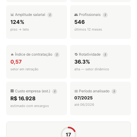
📊 Amplitude salarial
👥 Profissionais
i
i
124%
546
piso → teto
últimos 12 meses
🔥 Índice de contratação
🔁 Rotatividade
i
i
0,57
36.3%
setor em retração
alta — setor dinâmico
🏢 Custo empresa (est.)
📅 Período analisado
i
i
07/2025
R$ 16.928
até 06/2026
estimado com encargos
17