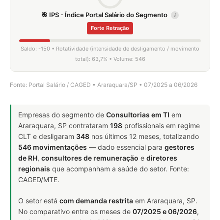
🎯 IPS - Índice Portal Salário do Segmento
i
Forte Retração
Saldo: -150 • Rotatividade (intensidade de desligamento / movimento
total): 63,7% • Volume: 546
Fonte: Portal Salário / CAGED • Araraquara/SP • 07/2025 a 06/2026
Empresas do segmento de
Consultorias em TI
em
Araraquara, SP contrataram
198
profissionais em regime
CLT e desligaram
348
nos últimos 12 meses, totalizando
546 movimentações
— dado essencial para
gestores
de RH
,
consultores de remuneração
e
diretores
regionais
que acompanham a saúde do setor. Fonte:
CAGED/MTE.
O setor está
com demanda restrita
em Araraquara, SP.
No comparativo entre os meses de
07/2025 e 06/2026
,