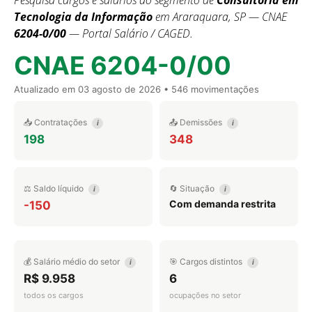
Pesquisa cargos e salários do segmento de
Consultoria em
Tecnologia da Informação
em Araraquara, SP — CNAE
6204-0/00
— Portal Salário / CAGED.
CNAE 6204-0/00
Atualizado em
03 agosto de 2026
• 546 movimentações
📥 Contratações
📤 Demissões
i
i
198
348
⚖️ Saldo líquido
🔄 Situação
i
i
Com demanda restrita
-150
💰 Salário médio do setor
🎯 Cargos distintos
i
i
R$ 9.958
6
todos os cargos
ocupações no setor