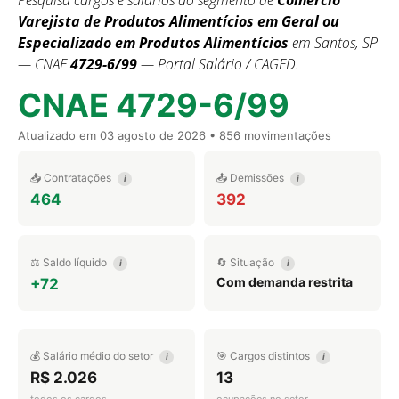
Pesquisa cargos e salários do segmento de
Comércio
Varejista de Produtos Alimentícios em Geral ou
Especializado em Produtos Alimentícios
em Santos, SP
— CNAE
4729-6/99
— Portal Salário / CAGED.
CNAE 4729-6/99
Atualizado em
03 agosto de 2026
• 856 movimentações
📥 Contratações
📤 Demissões
i
i
464
392
⚖️ Saldo líquido
🔄 Situação
i
i
Com demanda restrita
+72
💰 Salário médio do setor
🎯 Cargos distintos
i
i
R$ 2.026
13