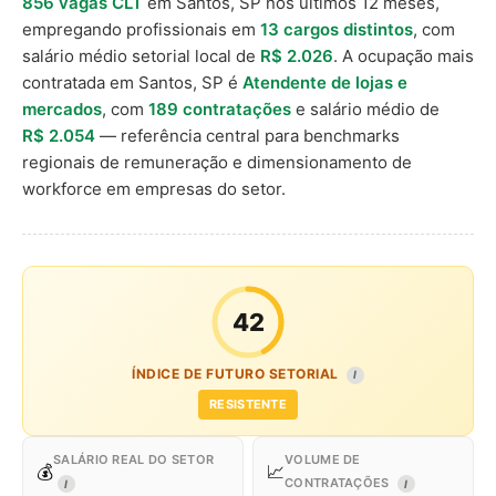
856 vagas CLT
em Santos, SP nos últimos 12 meses,
empregando profissionais em
13 cargos distintos
, com
salário médio setorial local de
R$ 2.026
. A ocupação mais
contratada em Santos, SP é
Atendente de lojas e
mercados
, com
189 contratações
e salário médio de
R$ 2.054
— referência central para benchmarks
regionais de remuneração e dimensionamento de
workforce em empresas do setor.
42
ÍNDICE DE FUTURO SETORIAL
I
RESISTENTE
SALÁRIO REAL DO SETOR
VOLUME DE
💰
📈
CONTRATAÇÕES
I
I