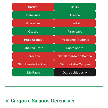
Barueri
Bauru
Campinas
Franca
Guarulhos
Jundiaí
Osasco
Piracicaba
Praia Grande
Presidente Prudente
Ribeirão Preto
Santo André
Sorocaba
São Bernardo do Campo
São José do Rio Preto
São José dos Campos
São Paulo
Outras cidades →
🏅 Cargos e Salários Gerenciais