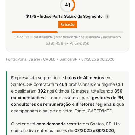
41
🎯 IPS - Índice Portal Salário do Segmento
i
Retração
Saldo: 72 • Rotatividade (intensidade de desligamento / movimento
total): 45,8% • Volume: 856
Fonte: Portal Salário / CAGED • Santos/SP • 07/2025 a 06/2026
Empresas do segmento de
Lojas de Alimentos
em
Santos, SP contrataram
464
profissionais em regime CLT
e desligaram
392
nos últimos 12 meses, totalizando
856
movimentações
— dado essencial para
gestores de RH
,
consultores de remuneração
e
diretores regionais
que
acompanham a saúde do setor. Fonte: CAGED/MTE.
O setor está
com demanda restrita
em Santos, SP. No
comparativo entre os meses de
07/2025 e 06/2026
,