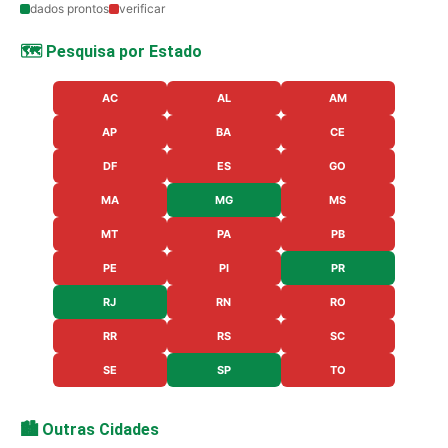
dados prontos
verificar
🗺️ Pesquisa por Estado
AC
AL
AM
AP
BA
CE
DF
ES
GO
MA
MG
MS
MT
PA
PB
PE
PI
PR
RJ
RN
RO
RR
RS
SC
SE
SP
TO
🏙️ Outras Cidades