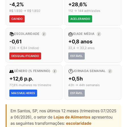
-4,2%
+28,6%
R$ 1.930 → R$ 1.850
112 → 144 admissões
CAINDO
ACELERANDO
📚
🎂
ESCOLARIDADE
IDADE MÉDIA
I
I
-0,61
+0,8 anos
7,55 → 6,94 (índice)
32,4 → 33,2 anos
DESQUALIFICANDO
ESTÁVEL
👥
🕐
GÊNERO (% FEMININO)
JORNADA SEMANAL
I
I
+12,6 p.p.
+0,5h
77,8% mulheres no trimestre
43h → 44h semanais
MAIS MULHERES
ESTÁVEL
Em Santos, SP, nos últimos 12 meses (trimestres 07/2025
a 06/2026), o setor de
Lojas de Alimentos
apresentou
as seguintes transformações:
escolaridade