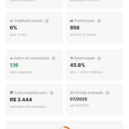
todos os cargos
ocupações no setor
📊 Amplitude salarial
👥 Profissionais
i
i
6%
856
piso → teto
últimos 12 meses
🔥 Índice de contratação
🔁 Rotatividade
i
i
1,18
45.8%
setor aquecido
alta — setor dinâmico
🏢 Custo empresa (est.)
📅 Período analisado
i
i
07/2025
R$ 3.444
até 06/2026
estimado com encargos