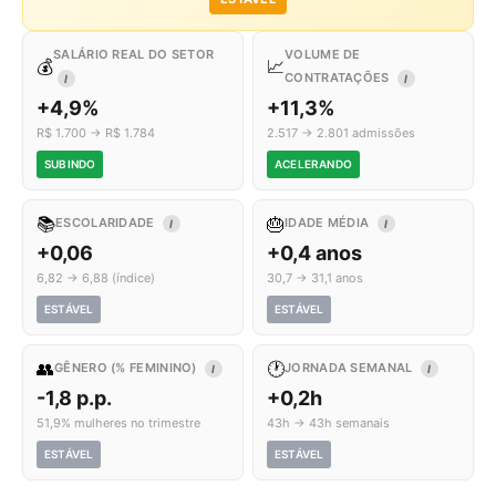
SALÁRIO REAL DO SETOR
VOLUME DE
💰
📈
CONTRATAÇÕES
I
I
+4,9%
+11,3%
R$ 1.700 → R$ 1.784
2.517 → 2.801 admissões
SUBINDO
ACELERANDO
📚
🎂
ESCOLARIDADE
IDADE MÉDIA
I
I
+0,06
+0,4 anos
6,82 → 6,88 (índice)
30,7 → 31,1 anos
ESTÁVEL
ESTÁVEL
👥
🕐
GÊNERO (% FEMININO)
JORNADA SEMANAL
I
I
-1,8 p.p.
+0,2h
51,9% mulheres no trimestre
43h → 43h semanais
ESTÁVEL
ESTÁVEL