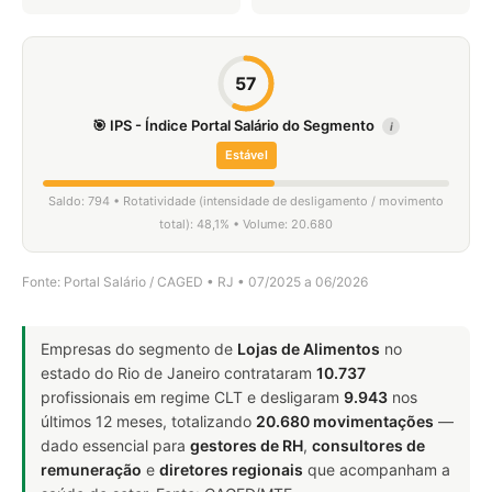
57
🎯 IPS - Índice Portal Salário do Segmento
i
Estável
Saldo: 794 • Rotatividade (intensidade de desligamento / movimento
total): 48,1% • Volume: 20.680
Fonte: Portal Salário / CAGED • RJ • 07/2025 a 06/2026
Empresas do segmento de
Lojas de Alimentos
no
estado do Rio de Janeiro contrataram
10.737
profissionais em regime CLT e desligaram
9.943
nos
últimos 12 meses, totalizando
20.680 movimentações
—
dado essencial para
gestores de RH
,
consultores de
remuneração
e
diretores regionais
que acompanham a