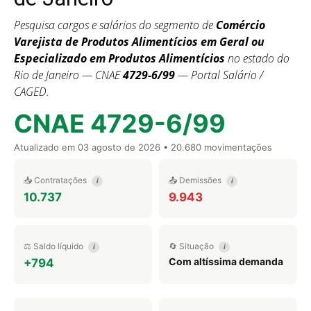
Pesquisa cargos e salários do segmento de
Comércio
Varejista de Produtos Alimentícios em Geral ou
Especializado em Produtos Alimentícios
no estado do
Rio de Janeiro — CNAE
4729-6/99
— Portal Salário /
CAGED.
CNAE 4729-6/99
Atualizado em
03 agosto de 2026
• 20.680 movimentações
📥 Contratações
📤 Demissões
i
i
10.737
9.943
⚖️ Saldo líquido
🔄 Situação
i
i
Com altíssima demanda
+794