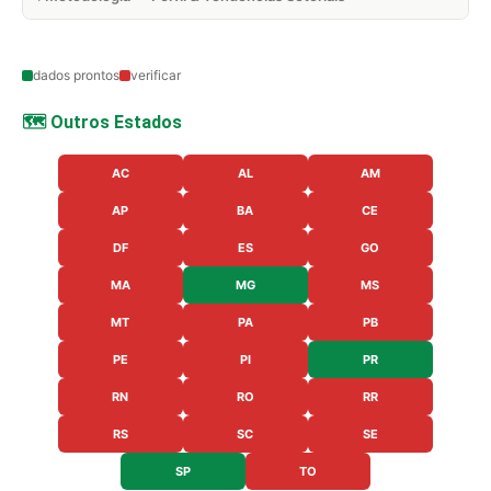
dados prontos
verificar
🗺️ Outros Estados
AC
AL
AM
AP
BA
CE
DF
ES
GO
MA
MG
MS
MT
PA
PB
PE
PI
PR
RN
RO
RR
RS
SC
SE
SP
TO