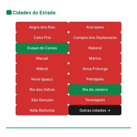
🏙️ Cidades do Estado
Angra dos Reis
Araruama
Cabo Frio
Campos dos Goytacazes
Duque de Caxias
Itaboraí
Macaé
Marica
Niterói
Nova Friburgo
Nova Iguaçu
Petrópolis
Rio das Ostras
Rio de Janeiro
São Gonçalo
Teresópolis
Volta Redonda
Outras cidades →