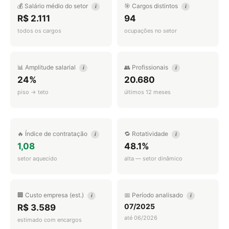
💰 Salário médio do setor
🎯 Cargos distintos
i
i
R$ 2.111
94
todos os cargos
ocupações no setor
📊 Amplitude salarial
👥 Profissionais
i
i
24%
20.680
piso → teto
últimos 12 meses
🔥 Índice de contratação
🔁 Rotatividade
i
i
1,08
48.1%
setor aquecido
alta — setor dinâmico
🏢 Custo empresa (est.)
📅 Período analisado
i
i
07/2025
R$ 3.589
até 06/2026
estimado com encargos